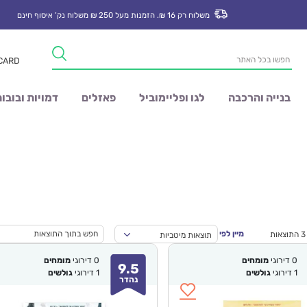
משלוח רק 16 ₪. הזמנות מעל 250 ₪ משלוח נק’ איסוף חינם
Products
 CARD
search
בנייה והרכבה
לגו ופליימוביל
פאזלים
דמויות ובובו
מיין לפי
תוצאות מיטביות
0
דירוגי
מומחים
0
דירוגי
מומחים
9.5
1
דירוגי
גולשים
1
דירוגי
גולשים
נהדר