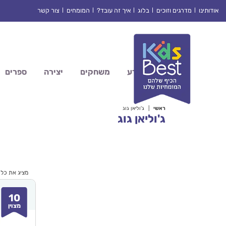
Ski
אודותינו
מדרגים וזוכים
בלוג
איך זה עובד?
המומחים
צור קשר
t
conten
מדע
משחקים
יצירה
ספרים
ראשי
|
ג'וליאן גוג
ג'וליאן גוג
מציג את כל 3 התוצאות
10
מצוין