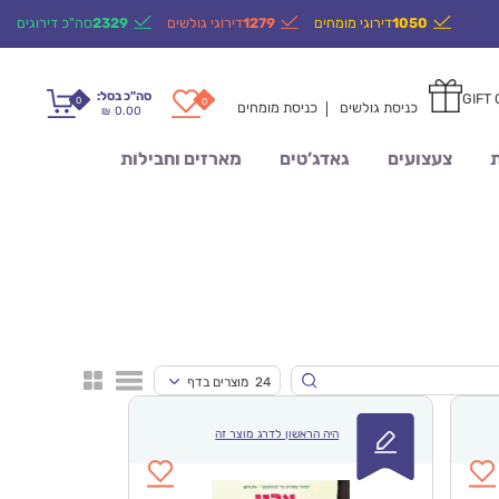
1050
דירוגי מומחים
1279
דירוגי גולשים
2329
סה"כ דירוגים
סה"כ בסל:
GIFT
0
0
כניסת גולשים
כניסת מומחים
0.00
₪
ת
צעצועים
גאדג’טים
מארזים וחבילות
24 מוצרים בדף
היה הראשון לדרג מוצר זה