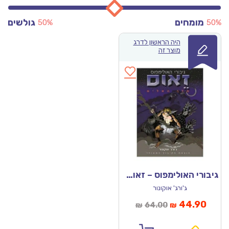
מומחים
גולשים
50%
50%
היה הראשון לדרג
מוצר זה
גיבורי האולימפוס – זאוס מלך האלים
ג'ורג' אוקונור
מחיר
המחיר
44.90
64.00
₪
₪
נוכחי
המקורי