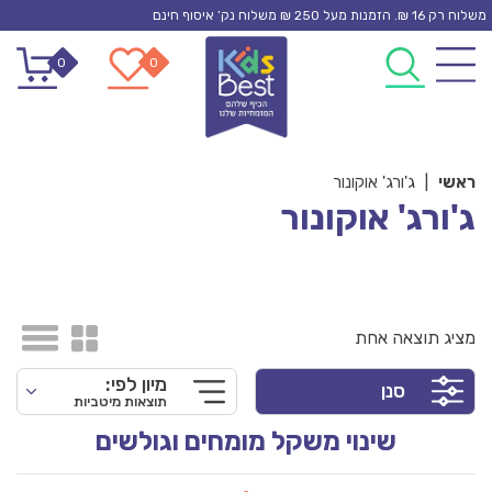
Ski
משלוח רק 16 ₪. הזמנות מעל 250 ₪ משלוח נק’ איסוף חינם
t
0
0
conten
ראשי
|
ג'ורג' אוקונור
ג'ורג' אוקונור
מציג תוצאה אחת
מיון לפי:
סנן
תוצאות מיטביות
שינוי משקל מומחים וגולשים