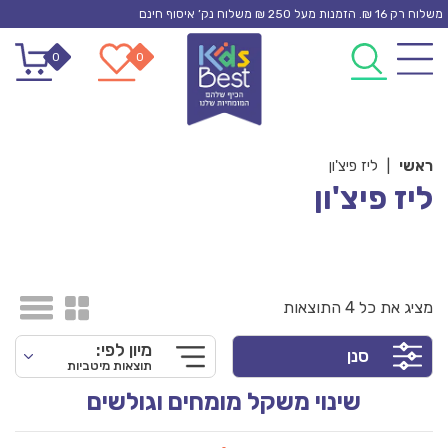
Ski
משלוח רק 16 ₪. הזמנות מעל 250 ₪ משלוח נק’ איסוף חינם
t
0
0
conten
ראשי
|
ליז פיצ'ון
ליז פיצ'ון
מציג את כל 4 התוצאות
מיון לפי:
סנן
תוצאות מיטביות
שינוי משקל מומחים וגולשים