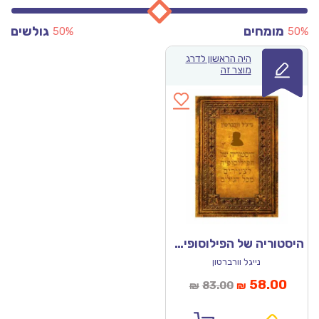
מומחים
גולשים
50%
50%
היה הראשון לדרג
מוצר זה
היסטוריה של הפילוסופיה לצעירים מכל הגילים
נייגל וורברטון
מחיר
המחיר
58.00
83.00
₪
₪
נוכחי
המקורי