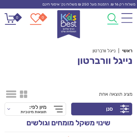
Ski
משלוח רק 16 ₪. הזמנות מעל 250 ₪ משלוח נק’ איסוף חינם
t
0
0
conten
ראשי
|
נייגל וורברטון
נייגל וורברטון
מציג תוצאה אחת
מיון לפי:
סנן
תוצאות מיטביות
שינוי משקל מומחים וגולשים