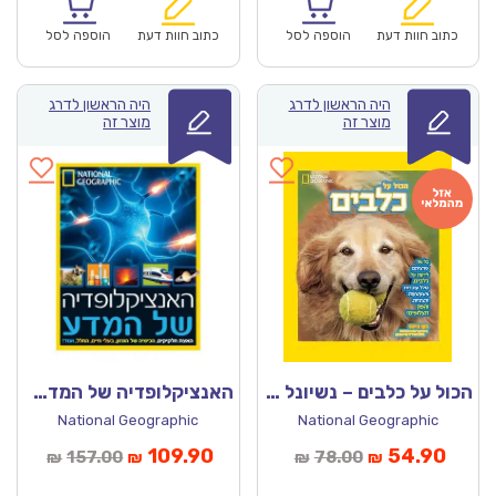
הוא:
היה:
הוא:
היה:
₪78.00.
₪54.90.
₪78.00.
כתוב חוות דעת
הוספה לסל
כתוב חוות דעת
הוספה לסל
היה הראשון לדרג
היה הראשון לדרג
מוצר זה
מוצר זה
הכול על כלבים – נשיונל ג’יאוגרפיק
האנציקלופדיה של המדע – נשיונל ג’יאוגרפיק מקורי!
National Geographic
National Geographic
מחיר
המחיר
המחיר
המחיר
109.90
54.90
157.00
78.00
₪
₪
₪
₪
נוכחי
המקורי
הנוכחי
המקורי