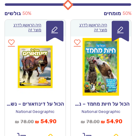
מומחים
גולשים
50%
50%
היה הראשון לדרג
היה הראשון לדרג
מוצר זה
מוצר זה
הכול על חיות מחמד – נשיונל ג’יאוגרפיק
הכול על דינוזאורים – נשיונל ג’יאוגרפיק
National Geographic
National Geographic
מחיר
המחיר
המחיר
המחיר
54.90
54.90
78.00
78.00
₪
₪
₪
₪
נוכחי
המקורי
הנוכחי
המקורי