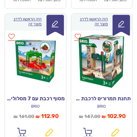
₪156.00.
₪109.00.
₪156.00.
כתוב חוות דעת
הוספה לסל
כתוב חוות דעת
הוספה לסל
היה הראשון לדרג
היה הראשון לדרג
מוצר זה
מוצר זה
תחנת תמרורים לרכבת 33674 – בריו
מסוף רכבת עם 7 מסלולים שונים ודמות 33476 – בריו
BRIO
BRIO
חיר
המחיר
המחיר
המחיר
112.90
102.90
161.00
147.00
₪
₪
₪
₪
וכחי
המקורי
הנוכחי
המקורי
הוא:
היה:
הוא:
היה: