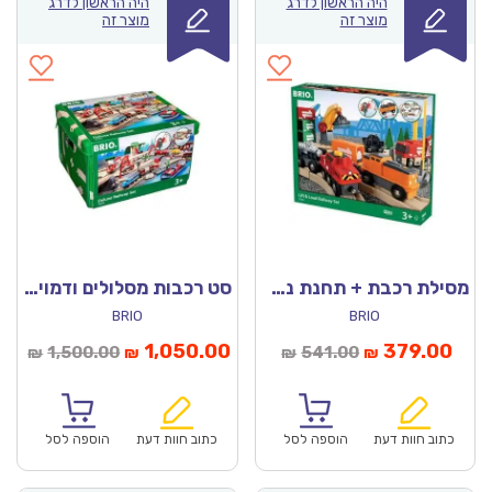
היה הראשון לדרג
היה הראשון לדרג
מוצר זה
מוצר זה
מסילת רכבת + תחנת נסיעה והטענה 33165 בריו
סט רכבות מסלולים ודמויות דלוקס – 33052 בריו
BRIO
BRIO
חיר
המחיר
המחיר
המחיר
1,050.00
379.00
1,500.00
541.00
₪
₪
₪
₪
וכחי
המקורי
הנוכחי
המקורי
הוא:
היה:
הוא:
היה:
₪1,500.00.
₪1,050.00.
₪541.00.
כתוב חוות דעת
הוספה לסל
כתוב חוות דעת
הוספה לסל