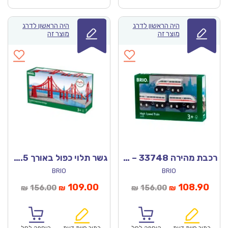
היה הראשון לדרג
היה הראשון לדרג
מוצר זה
מוצר זה
רכבת מהירה 33748 – בריו
גשר תלוי כפול באורך 113.5 ס”מ 33683 – בריו
BRIO
BRIO
חיר
המחיר
המחיר
המחיר
109.00
108.90
156.00
156.00
₪
₪
₪
₪
וכחי
המקורי
הנוכחי
המקורי
הוא:
היה:
הוא:
היה: