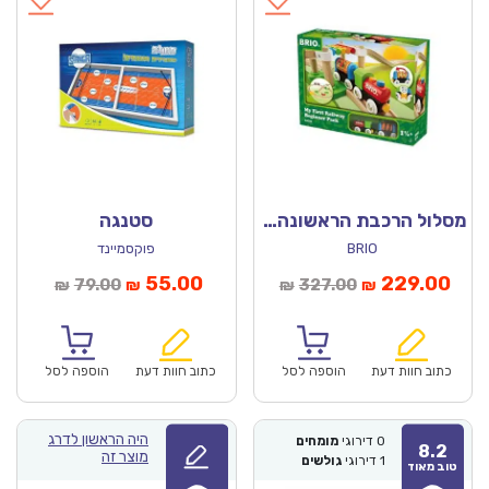
מסלול הרכבת הראשונה שלי למתחילים 33727 – בריו
סטנגה
BRIO
פוקסמיינד
חיר
המחיר
המחיר
המחיר
55.00
229.00
79.00
327.00
₪
₪
₪
₪
וכחי
המקורי
הנוכחי
המקורי
הוא:
היה:
הוא:
היה:
₪79.00.
₪55.00.
₪327.00.
כתוב חוות דעת
הוספה לסל
כתוב חוות דעת
הוספה לסל
היה הראשון לדרג
0
דירוגי
מומחים
8.2
מוצר זה
1
דירוגי
גולשים
טוב מאוד