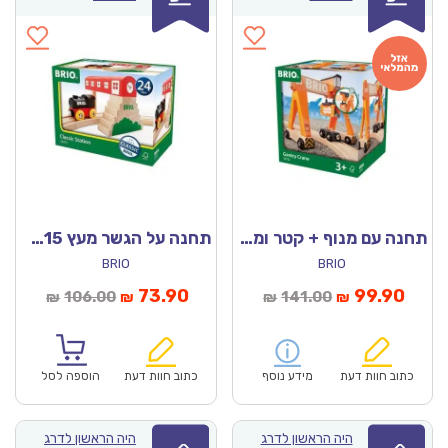
תחנה עם מנוף + קטר ומשא מעץ 33732 – בריו
תחנה על הגשר מעץ 33615 בריו
BRIO
BRIO
מחיר
המחיר
המחיר
המחיר
73.90
99.90
106.00
141.00
₪
₪
₪
₪
נוכחי
המקורי
הנוכחי
המקורי
הוא:
היה:
הוא:
היה:
₪106.00.
₪73.90.
₪141.00.
כתוב חוות דעת
מידע נוסף
כתוב חוות דעת
הוספה לסל
היה הראשון לדרג
היה הראשון לדרג