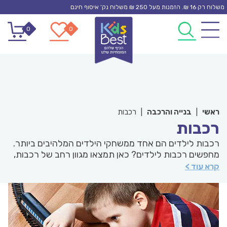
Ski
משלוח רק 16 ₪. הזמנות מעל 250 ₪ משלוח נק’ איסוף חינם
t
0
0
conten
ראשי
|
בנייה והרכבה
|
רכבות
רכבות
רכבות לילדים הם אחד ממשחקי הילדים המלהיבים ביותר.
מחפשים רכבות לילדים? כאן תמצאו מגוון רחב של רכבות,
קטרים, מסילות וסטים שלמים לחוויה מושלמת. מהיצרן
קרא עוד >
המוביל בעולם לרכבות עץ "בריו", אשר הפך לשם דבר
בעולם ומאפשר למיליוני ילדים לשחק ללמוד ולחלום על
עולם הרכבות הקטרים והמסילות. צפו במגוון הרחב לצד
דירוגי ההורים והמומחים.