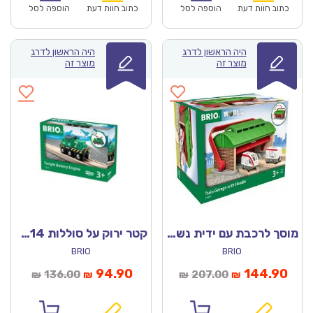
₪161.00.
₪112.90.
₪147.00.
כתוב חוות דעת
הוספה לסל
כתוב חוות דעת
הוספה לסל
היה הראשון לדרג
היה הראשון לדרג
מוצר זה
מוצר זה
מוסך לרכבת עם ידית נשיאה 33474 – בריו
קטר ירוק על סוללות 33214 (BRIO)
BRIO
BRIO
חיר
המחיר
המחיר
המחיר
94.90
144.90
136.00
207.00
₪
₪
₪
₪
וכחי
המקורי
הנוכחי
המקורי
הוא:
היה:
הוא:
היה: