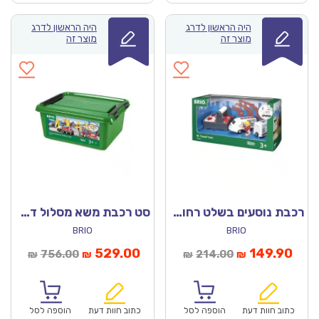
היה הראשון לדרג
היה הראשון לדרג
מוצר זה
מוצר זה
רכבת נוסעים בשלט רחוק 33510 – בריו
סט רכבת משא מסלול דלוקס 33097 – בריו
BRIO
BRIO
חיר
המחיר
המחיר
המחיר
529.00
149.90
756.00
214.00
₪
₪
₪
₪
וכחי
המקורי
הנוכחי
המקורי
הוא:
היה:
הוא:
היה:
₪756.00.
₪529.00.
₪214.00.
כתוב חוות דעת
הוספה לסל
כתוב חוות דעת
הוספה לסל