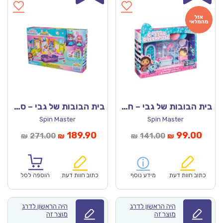
בית הבובות של גבי – חדר דלוקס מגוון
בית הבובות של גבי – סט חדר מסיבה
Spin Master
Spin Master
מחיר
המחיר
המחיר
המחיר
189.90
99.00
271.00
141.00
₪
₪
₪
₪
נוכחי
המקורי
הנוכחי
המקורי
הוא:
היה:
הוא:
היה:
₪271.00.
₪189.90.
₪141.00.
כתוב חוות דעת
מידע נוסף
כתוב חוות דעת
הוספה לסל
היה הראשון לדרג
היה הראשון לדרג
מוצר זה
מוצר זה