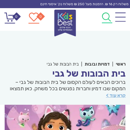
Ski
משלוח רק 16 ₪. הזמנות מעל 250 ₪ משלוח נק’ איסוף חינם
t
0
0
conten
ראשי
|
דמויות ובובות
|
בית הבובות של גבי
בית הבובות של גבי
ברוכים הבאים לעולם הקסום של בית הבובות של גבי –
המקום שבו דמיון וחברות נפגשים בכל משחק. כאן תמצאו
מבחר גדול של בובות, משחקים, אביזרים ומוצרים אהובים
קרא עוד >
בהשראת הסדרה שילדים פשוט לא מפסיקים לאהוב , כל
המוצרים מהיצרן המקורי חברת spin master העולמית.
המשחק עם הדמויות של גבי והחברים מעודד יצירתיות,
סיפורים ומשחקי דמיון מלאי שמחה וצבע. בחרנו עבורכם
מגוון מוצרים איכותיים שישמחו כל ילד וילדה ויהפכו כל יום