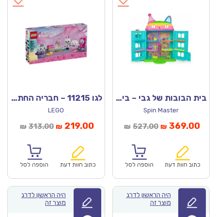
בית הבובות של גבי – בית בובות ענק מסיבה
לגו 11215 – חבריה החתוליים של גבי
LEGO
Spin Master
חיר
המחיר
המחיר
המחיר
219.00
369.00
313.00
527.00
₪
₪
₪
₪
וכחי
המקורי
הנוכחי
המקורי
הוא:
היה:
הוא:
היה:
₪313.00.
₪219.00.
₪527.00.
כתוב חוות דעת
הוספה לסל
כתוב חוות דעת
הוספה לסל
היה הראשון לדרג
היה הראשון לדרג
מוצר זה
מוצר זה