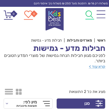
Ski
משלוח רק 16 ₪. הזמנות מעל 250 ₪ משלוח נק’ איסוף חינם
t
0
0
conten
ראשי
|
מארזים וחבילות
|
חבילות מדע - גמישות
חבילות מדע - גמישות
לפניכם מגוון חבילות הנחה גמישות של מוצרי המדע הטובים
ביותר.
בחבילות הגמישות - יש בחירה גדולה יותר של מוצרי
קרא עוד >
החבילה ולאו דווקא לפי הסדר. בחבילות הקבועות - יש
מספר מדויק של מוצרים אשר נבחרו על ידינו.
בשתי סוגי החבילות ההנחה הנוספת הינה אותה הנחה
אטרקטיבית ומשמעותית.
מציג את כל 2 התוצאות
מוזמנים ליהנות ממחיר אטרקטיבי עבור רכישה של מוצרי
מדע מובילים, בחבילות המיוחדות שלנו.
מיון לפי:
סנן
תוצאות מיטביות