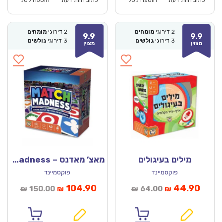
₪86.00.
₪59.90.
₪93.00.
כתוב חוות דעת
הוספה לסל
כתוב חוות דעת
הוספה לסל
2
דירוגי
מומחים
2
דירוגי
מומחים
9.9
9.9
3
דירוגי
גולשים
3
דירוגי
גולשים
מצוין
מצוין
מילים בעיגולים
מאצ’ מאדנס – Match Madness
פוקסמיינד
פוקסמיינד
מחיר
המחיר
המחיר
המחיר
104.90
44.90
150.00
64.00
₪
₪
₪
₪
נוכחי
המקורי
הנוכחי
המקורי
הוא:
היה:
הוא:
היה: