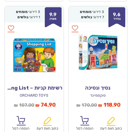
3
דירוגי
מומחים
3
דירוגי
מומחים
9.9
9.6
7
דירוגי
גולשים
1
דירוגי
גולשים
נהדר
מצוין
נסיך ונסיכה
רשימת קניות – Shopping List
פוקסמיינד
ORCHARD TOYS
חיר
המחיר
המחיר
המחיר
74.90
118.90
107.00
170.00
₪
₪
₪
₪
וכחי
המקורי
הנוכחי
המקורי
הוא:
היה:
הוא:
היה:
₪107.00.
₪74.90.
₪170.00.
כתוב חוות דעת
הוספה לסל
כתוב חוות דעת
הוספה לסל