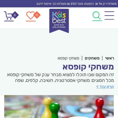
Ski
משלוח רק 16 ₪. הזמנות מעל 250 ₪ משלוח נק’ איסוף חינם
t
0
0
conten
ראשי
|
משחקים
|
משחקי קופסא
משחקי קופסא
זה המקום שבו תוכלו למצוא מבחר ענק של משחקי קופסא
מכל הסוגים: משחקי אסטרטגיה, חשיבה, קלפים, שפה
ולמידה. מהיצרנים המובילים בארץ במחירים מיוחדים.
קרא עוד >
צפו במגוון הגדול של מיטב המותגים. משחקי קופסא לילדים
מלמדים המון ומפתחים את הילדים שלנו וכאן תוכלו לראות
לצידם את מאות דירוגי מומחי האתר והגולשים.