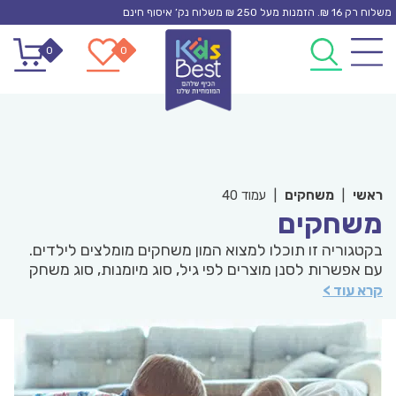
Ski
משלוח רק 16 ₪. הזמנות מעל 250 ₪ משלוח נק’ איסוף חינם
t
0
0
conten
ראשי
|
משחקים
|
עמוד 40
משחקים
בקטגוריה זו תוכלו למצוא המון משחקים מומלצים לילדים.
עם אפשרות לסנן מוצרים לפי גיל, סוג מיומנות, סוג משחק
ועוד. כאן תמצאו משחקי יצירה לילדים, משחקי קופסה
קרא עוד >
מומלצים, משחקי הרכבה מומלצים, והכל מהיצרנים
המובילים בארץ. מריה מונטסורי אמרה ש: "משחק הוא
הדרך של הילדים ללמוד את מה שלא ניתן ללמד אותם". זו
הקטגוריה בא תמצאו הכול. תיהנו מהמשחקים, ותנו לילדים
ליהנות.