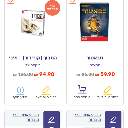
סבאטור
המבוך (קורידור) – מיני
הקוביה
פוקסמיינד
מחיר
המחיר
המחיר
המחיר
94.90
59.90
136.00
86.00
₪
₪
₪
₪
נוכחי
המקורי
הנוכחי
המקורי
הוא:
היה:
הוא:
היה:
₪136.00.
₪94.90.
₪86.00.
כתוב חוות דעת
הוספה לסל
כתוב חוות דעת
מידע נוסף
היה הראשון לדרג
היה הראשון לדרג
מוצר זה
מוצר זה