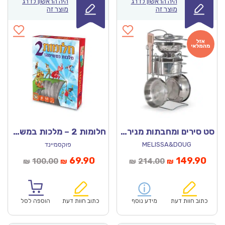
היה הראשון לדרג
היה הראשון לדרג
מוצר זה
מוצר זה
סט סירים ומחבתות מנירוסטה – מליסה ודאג
חלומות 2 – מלכות במשימה
MELISSA&DOUG
פוקסמיינד
חיר
המחיר
המחיר
המחיר
69.90
149.90
100.00
214.00
₪
₪
₪
₪
וכחי
המקורי
הנוכחי
המקורי
הוא:
היה:
הוא:
היה:
₪100.00.
₪69.90.
₪214.00.
כתוב חוות דעת
מידע נוסף
כתוב חוות דעת
הוספה לסל