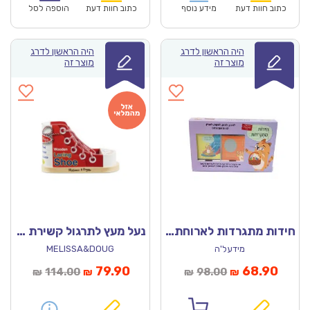
₪198.00.
₪138.90.
₪171.00.
כתוב חוות דעת
מידע נוסף
כתוב חוות דעת
הוספה לסל
היה הראשון לדרג
היה הראשון לדרג
מוצר זה
מוצר זה
חידות מתגרדות לארוחת העשר – גילאי 4-6 סדרה 2
נעל מעץ לתרגול קשירת שרוכים מליסה ודאג
מידעל'ה
MELISSA&DOUG
מחיר
המחיר
המחיר
המחיר
79.90
68.90
114.00
98.00
₪
₪
₪
₪
נוכחי
המקורי
הנוכחי
המקורי
הוא:
היה:
הוא:
היה: