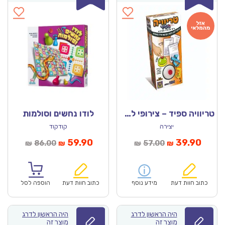
טריוויה ספיד – צירופי לשון, דקדוק
לודו נחשים וסולמות
יצירה
קודקוד
מחיר
המחיר
המחיר
המחיר
59.90
39.90
86.00
57.00
₪
₪
₪
₪
נוכחי
המקורי
הנוכחי
המקורי
הוא:
היה:
הוא:
היה:
₪86.00.
₪59.90.
₪57.00.
כתוב חוות דעת
מידע נוסף
כתוב חוות דעת
הוספה לסל
היה הראשון לדרג
היה הראשון לדרג
מוצר זה
מוצר זה