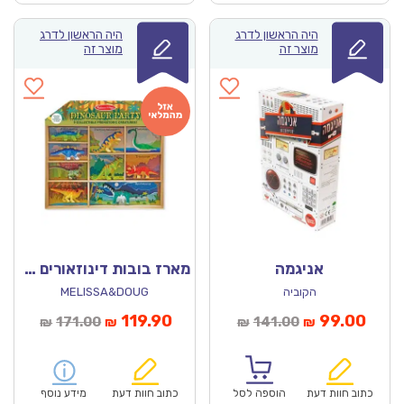
היה הראשון לדרג
היה הראשון לדרג
מוצר זה
מוצר זה
אניגמה
מארז בובות דינוזאורים מליסה ודאג
הקוביה
MELISSA&DOUG
מחיר
המחיר
המחיר
המחיר
119.90
99.00
171.00
141.00
₪
₪
₪
₪
נוכחי
המקורי
הנוכחי
המקורי
הוא:
היה:
הוא:
היה:
₪171.00.
₪119.90.
₪141.00.
כתוב חוות דעת
הוספה לסל
כתוב חוות דעת
מידע נוסף