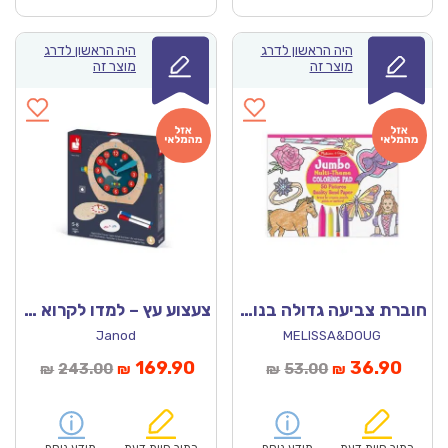
היה הראשון לדרג
היה הראשון לדרג
מוצר זה
מוצר זה
חוברת צביעה גדולה בנות מליסה ודאג
צעצוע עץ – למדו לקרוא שעון
Janod
MELISSA&DOUG
מחיר
המחיר
המחיר
המחיר
169.90
36.90
243.00
53.00
₪
₪
₪
₪
נוכחי
המקורי
הנוכחי
המקורי
הוא:
היה:
הוא:
היה: