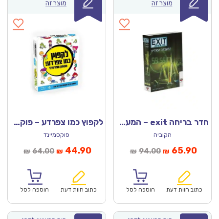
מוצר זה
מוצר זה
חדר בריחה exit – המעבדה הסודית
לקפוץ כמו צפרדע – פוקסמיינד
הקוביה
פוקסמיינד
מחיר
המחיר
המחיר
המחיר
44.90
65.90
64.00
94.00
₪
₪
₪
₪
נוכחי
המקורי
הנוכחי
המקורי
הוא:
היה:
הוא:
היה:
₪64.00.
₪44.90.
₪94.00.
כתוב חוות דעת
הוספה לסל
כתוב חוות דעת
הוספה לסל