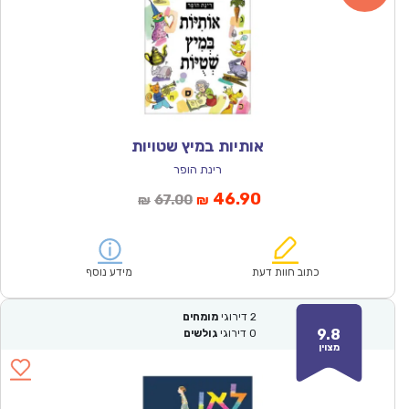
אותיות במיץ שטויות
רינת הופר
המחיר
המחיר
46.90
67.00
₪
₪
הנוכחי
המקורי
הוא:
היה:
₪67.00.
₪46.90.
כתוב חוות דעת
מידע נוסף
2
דירוגי
מומחים
9.8
0
דירוגי
גולשים
מצוין