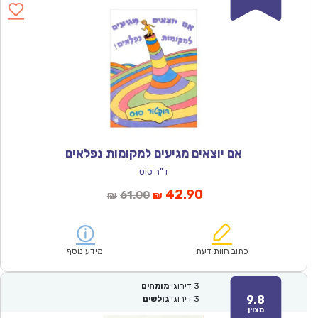
אם יוצאים מגיעים למקומות נפלאים
ד"ר סוס
המחיר
המחיר
42.90
61.00
₪
₪
הנוכחי
המקורי
הוא:
היה:
₪61.00.
₪42.90.
כתוב חוות דעת
מידע נוסף
3
דירוגי
מומחים
9.8
3
דירוגי
גולשים
מצוין