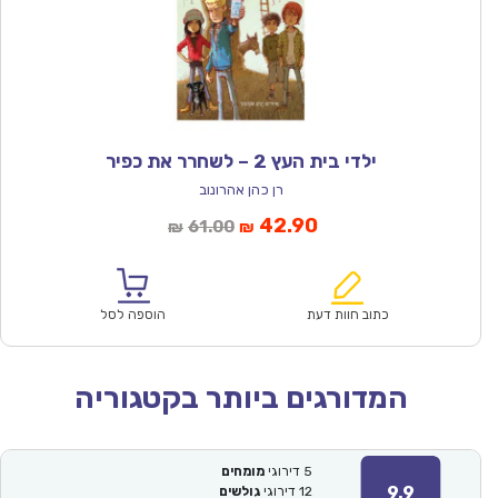
ילדי בית העץ 2 – לשחרר את כפיר
רן כהן אהרונוב
המחיר
המחיר
42.90
61.00
₪
₪
הנוכחי
המקורי
הוא:
היה:
₪61.00.
₪42.90.
כתוב חוות דעת
הוספה לסל
המדורגים ביותר בקטגוריה
5
דירוגי
מומחים
9.9
12
דירוגי
גולשים