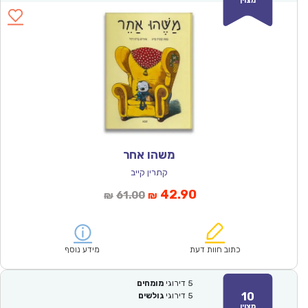
מצוין
משהו אחר
קתרין קייב
המחיר
המחיר
42.90
61.00
₪
₪
הנוכחי
המקורי
הוא:
היה:
₪61.00.
₪42.90.
כתוב חוות דעת
מידע נוסף
5
דירוגי
מומחים
10
5
דירוגי
גולשים
מצוין