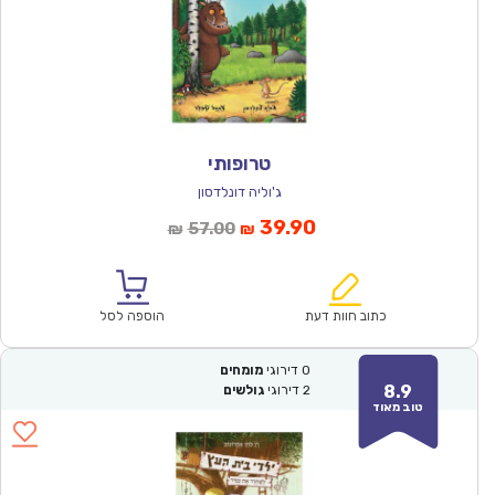
טרופותי
ג'וליה דונלדסון
המחיר
המחיר
39.90
57.00
₪
₪
הנוכחי
המקורי
הוא:
היה:
₪57.00.
₪39.90.
כתוב חוות דעת
הוספה לסל
0
דירוגי
מומחים
8.9
2
דירוגי
גולשים
טוב מאוד