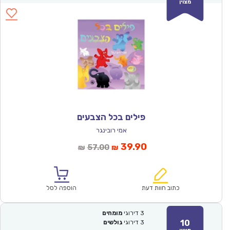
מצוין
פילים בכל הצבעים
אמי רובינגר
המחיר
המחיר
39.90
57.00
₪
₪
הנוכחי
המקורי
הוא:
היה:
₪57.00.
₪39.90.
כתוב חוות דעת
הוספה לסל
3
דירוגי
מומחים
10
3
דירוגי
גולשים