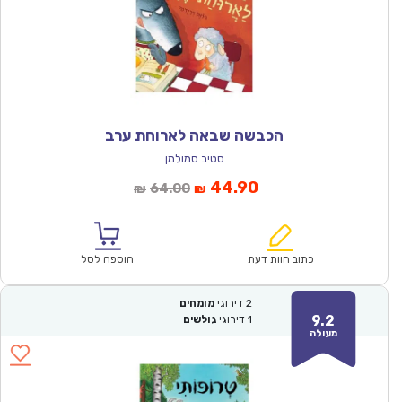
הכבשה שבאה לארוחת ערב
סטיב סמולמן
המחיר
המחיר
44.90
64.00
₪
₪
הנוכחי
המקורי
הוא:
היה:
₪64.00.
₪44.90.
כתוב חוות דעת
הוספה לסל
2
דירוגי
מומחים
9.2
1
דירוגי
גולשים
מעולה