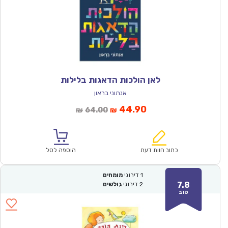
לאן הולכות הדאגות בלילות
אנתוני בראון
המחיר
המחיר
44.90
64.00
₪
₪
הנוכחי
המקורי
הוא:
היה:
₪64.00.
₪44.90.
כתוב חוות דעת
הוספה לסל
1
דירוגי
מומחים
7.8
2
דירוגי
גולשים
טוב