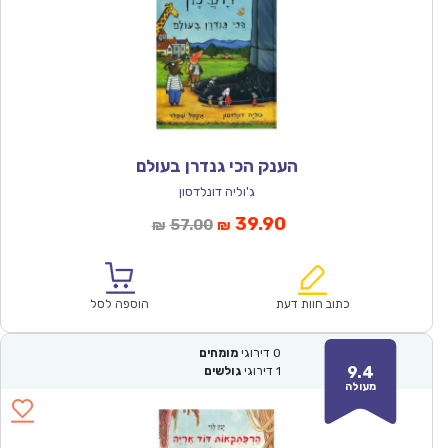
הענק הכי גנדרן בעולם
ג'וליה דונלדסון
המחיר
המחיר
39.90
57.00
₪
₪
הנוכחי
המקורי
הוא:
היה:
₪57.00.
₪39.90.
כתוב חוות דעת
הוספה לסל
0
דירוגי
מומחים
9.4
1
דירוגי
גולשים
מעולה