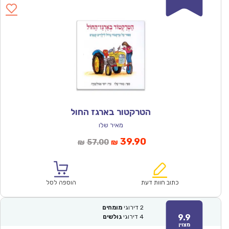
הטרקטור בארגז החול
מאיר שלו
המחיר
המחיר
39.90
57.00
₪
₪
הנוכחי
המקורי
הוא:
היה:
₪57.00.
₪39.90.
כתוב חוות דעת
הוספה לסל
2
דירוגי
מומחים
9.9
4
דירוגי
גולשים
מצוין