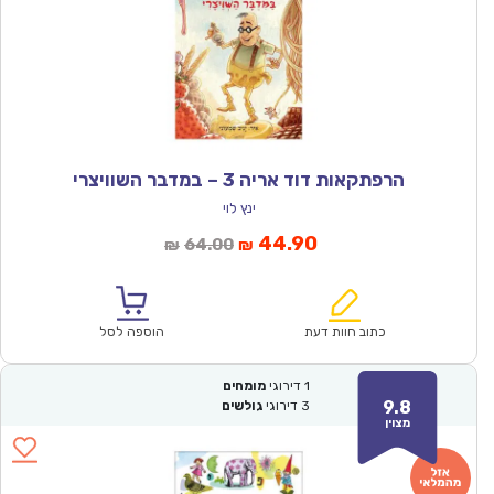
הרפתקאות דוד אריה 3 – במדבר השוויצרי
ינץ לוי
המחיר
המחיר
44.90
64.00
₪
₪
הנוכחי
המקורי
הוא:
היה:
₪64.00.
₪44.90.
כתוב חוות דעת
הוספה לסל
1
דירוגי
מומחים
9.8
3
דירוגי
גולשים
מצוין