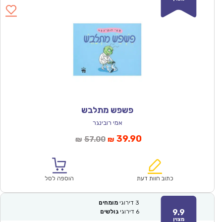
פשפש מתלבש
אמי רובינגר
המחיר
המחיר
39.90
57.00
₪
₪
הנוכחי
המקורי
הוא:
היה:
₪57.00.
₪39.90.
כתוב חוות דעת
הוספה לסל
3
דירוגי
מומחים
9.9
6
דירוגי
גולשים
מצוין