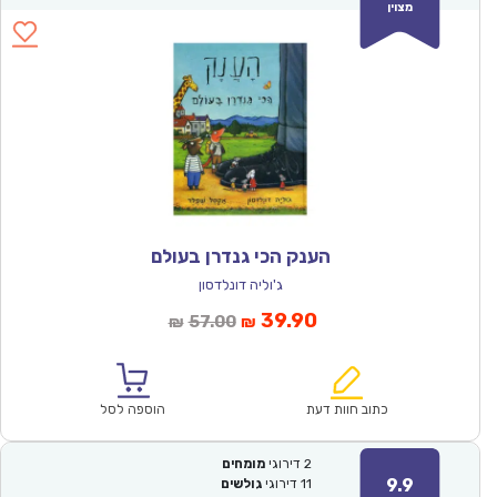
מצוין
הענק הכי גנדרן בעולם
ג'וליה דונלדסון
המחיר
המחיר
39.90
57.00
₪
₪
הנוכחי
המקורי
הוא:
היה:
₪57.00.
₪39.90.
כתוב חוות דעת
הוספה לסל
2
דירוגי
מומחים
9.9
11
דירוגי
גולשים