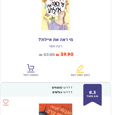
מי ראה את איילת?
רינת הופר
המחיר
המחיר
39.90
57.00
₪
₪
הנוכחי
המקורי
הוא:
היה:
₪57.00.
₪39.90.
כתוב חוות דעת
הוספה לסל
1
דירוגי
מומחים
8.3
1
דירוגי
גולשים
טוב מאוד