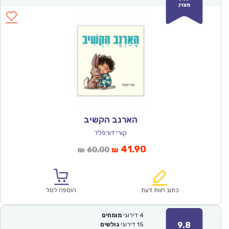
מצוין
הארנב הקשיב
קורי דורפלד
המחיר
המחיר
41.90
60.00
₪
₪
הנוכחי
המקורי
הוא:
היה:
₪60.00.
₪41.90.
כתוב חוות דעת
הוספה לסל
4
דירוגי
מומחים
9.8
15
דירוגי
גולשים