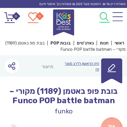
Ski
משלוח רק 16 ₪. הזמנות מעל 250 ₪ משלוח נק’ איסוף חינם
t
0
0
conten
ראשי
|
חנות
|
גאדג'טים
|
בובות POP
|
בובת פופ באטמן (1189)
מקורי – Funco POP battle batman
היה הראשון לדרג מוצר
תיאור
זה
בובת פופ באטמן (1189) מקורי –
Funco POP battle batman
funko