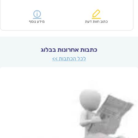
הנוכחי
המקורי
הוא:
היה:
₪93.00.
₪64.90.
כתוב חוות דעת
מידע נוסף
כתבות אחרונות בבלוג
לכל הכתבות >>