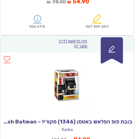
המחיר
המחיר
54.90
78.00
₪
₪
הנוכחי
המקורי
הוא:
היה:
₪78.00.
₪54.90.
כתוב חוות דעת
מידע נוסף
היה הראשון לדרג
מוצר זה
בובת פופ הפלאש באטמן (1346) מקורי! – The flash Batman
funko