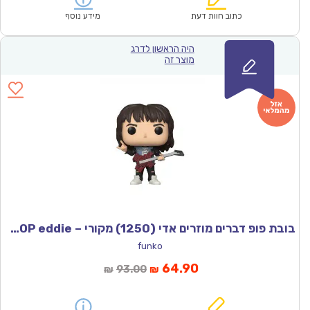
₪457.00.
₪319.00.
כתוב חוות דעת
מידע נוסף
היה הראשון לדרג
מוצר זה
בובת פופ דברים מוזרים אדי (1250) מקורי – Funco POP eddie
funko
המחיר
המחיר
64.90
93.00
₪
₪
הנוכחי
המקורי
הוא:
היה: