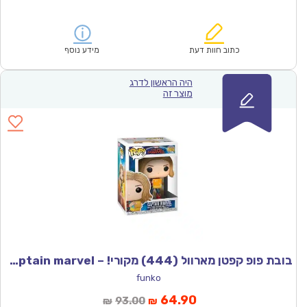
הנוכחי
המקורי
הוא:
היה:
₪93.00.
₪64.90.
כתוב חוות דעת
מידע נוסף
היה הראשון לדרג
מוצר זה
בובת פופ קפטן מארוול (444) מקורי! – Funco Captain marvel
funko
המחיר
המחיר
64.90
93.00
₪
₪