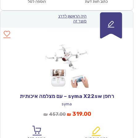
₪93.00.
₪64.90.
כתוב חוות דעת
הוספה לסל
היה הראשון לדרג
מוצר זה
רחפן syma X22sw – עם מצלמה איכותית
syma
המחיר
המחיר
319.00
457.00
₪
₪
הנוכחי
המקורי
הוא:
היה: