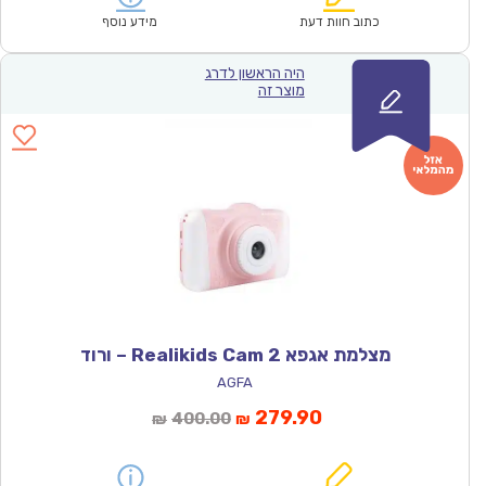
₪93.00.
₪64.90.
כתוב חוות דעת
מידע נוסף
היה הראשון לדרג
מוצר זה
מצלמת אגפא Realikids Cam 2 – ורוד
AGFA
המחיר
המחיר
279.90
400.00
₪
₪
הנוכחי
המקורי
הוא:
היה: