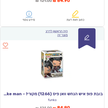
המחיר
המחיר
84.90
121.00
₪
₪
הנוכחי
המקורי
הוא:
היה:
₪121.00.
₪84.90.
כתוב חוות דעת
מידע נוסף
היה הראשון לדרג
מוצר זה
בובת פופ איש הנחש וואן פיס (1266) מקורי! – Funco snake man
funko
המחיר
המחיר
84.90
121.00