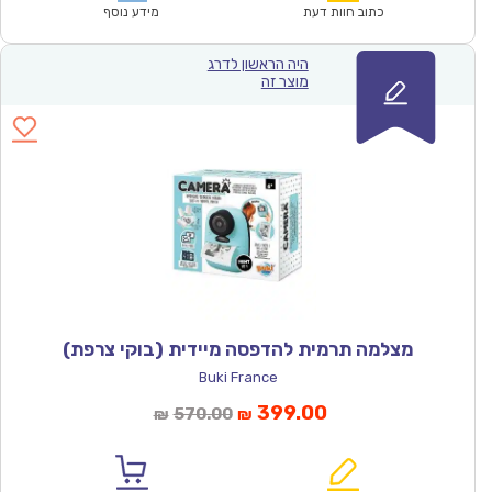
₪93.00.
₪64.90.
כתוב חוות דעת
מידע נוסף
היה הראשון לדרג
מוצר זה
מצלמה תרמית להדפסה מיידית (בוקי צרפת)
Buki France
המחיר
המחיר
399.00
570.00
₪
₪
הנוכחי
המקורי
הוא:
היה: