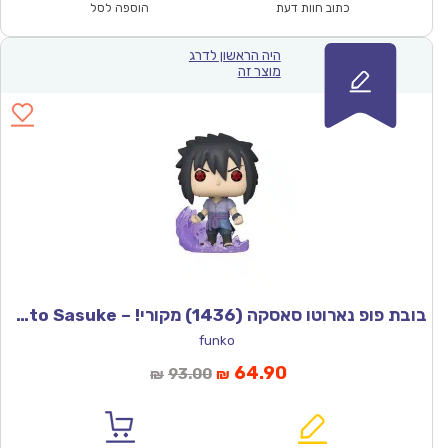
₪570.00.
₪399.00.
כתוב חוות דעת
הוספה לסל
היה הראשון לדרג
מוצר זה
בובת פופ נארוטו סאסקה (1436) מקורי! – Funco POP Naruto Sasuke
funko
המחיר
המחיר
64.90
93.00
₪
₪
הנוכחי
המקורי
הוא:
היה: