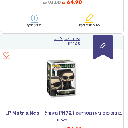
המחיר
המחיר
64.90
93.00
₪
₪
הנוכחי
המקורי
הוא:
היה:
₪93.00.
₪64.90.
כתוב חוות דעת
מידע נוסף
היה הראשון לדרג
מוצר זה
בובת פופ ניאו מטריקס (1172) מקורי! – POP Matrix Neo
funko