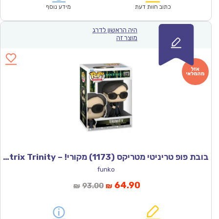
₪78.00.
₪54.90.
כתוב חוות דעת
מידע נוסף
היה הראשון לדרג
מוצר זה
בובת פופ טריניטי מטריקס (1173) מקורי! – Funco Matrix Trinity
funko
המחיר
המחיר
64.90
93.00
₪
₪
הנוכחי
המקורי
הוא:
היה: