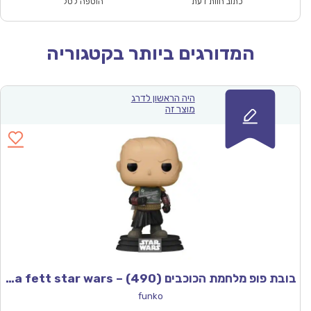
₪457.00.
₪319.00.
כתוב חוות דעת
הוספה לסל
המדורגים ביותר בקטגוריה
היה הראשון לדרג
מוצר זה
בובת פופ מלחמת הכוכבים (490) – Funco POP Boba fett star wars
funko