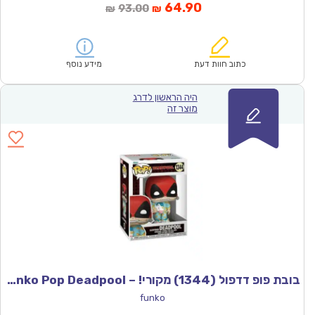
המחיר
המחיר
64.90
93.00
₪
₪
הנוכחי
המקורי
הוא:
היה:
₪93.00.
₪64.90.
כתוב חוות דעת
מידע נוסף
היה הראשון לדרג
מוצר זה
בובת פופ דדפול (1344) מקורי! – Funko Pop Deadpool
funko