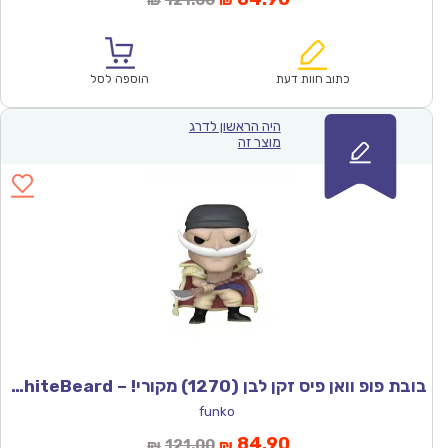
₪
₪
הנוכחי
המקורי
הוא:
היה:
₪121.00.
₪84.90.
כתוב חוות דעת
הוספה לסל
היה הראשון לדרג
מוצר זה
בובת פופ וואן פיס זקן לבן (1270) מקורי! – Funco WhiteBeard
funko
המחיר
המחיר
84.90
121.00
₪
₪