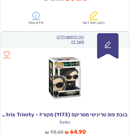
הנוכחי
המקורי
הוא:
היה:
₪121.00.
₪84.90.
כתוב חוות דעת
מידע נוסף
היה הראשון לדרג
מוצר זה
בובת פופ טריניטי מטריקס (1173) מקורי! – Funco Matrix Trinity
funko
המחיר
המחיר
64.90
93.00
₪
₪