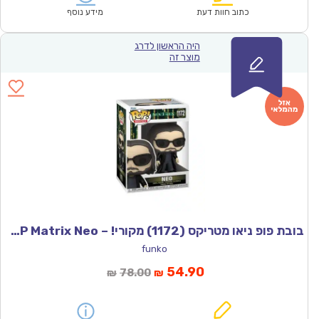
₪400.00.
₪279.90.
כתוב חוות דעת
מידע נוסף
היה הראשון לדרג
מוצר זה
בובת פופ ניאו מטריקס (1172) מקורי! – POP Matrix Neo
funko
המחיר
המחיר
54.90
78.00
₪
₪
הנוכחי
המקורי
הוא:
היה: