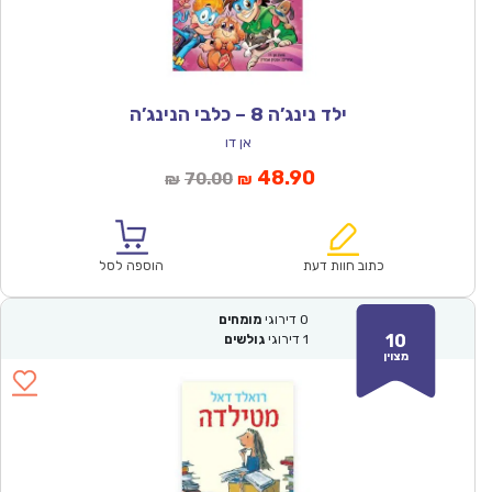
ילד נינג’ה 8 – כלבי הנינג’ה
אן דו
המחיר
המחיר
48.90
70.00
₪
₪
הנוכחי
המקורי
הוא:
היה:
₪70.00.
₪48.90.
כתוב חוות דעת
הוספה לסל
0
דירוגי
מומחים
10
1
דירוגי
גולשים
מצוין