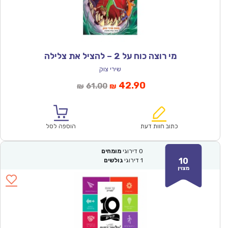
מי רוצה כוח על 2 – להציל את צלילה
שירי צוק
המחיר
המחיר
42.90
61.00
₪
₪
הנוכחי
המקורי
הוא:
היה:
₪61.00.
₪42.90.
כתוב חוות דעת
הוספה לסל
0
דירוגי
מומחים
10
1
דירוגי
גולשים
מצוין