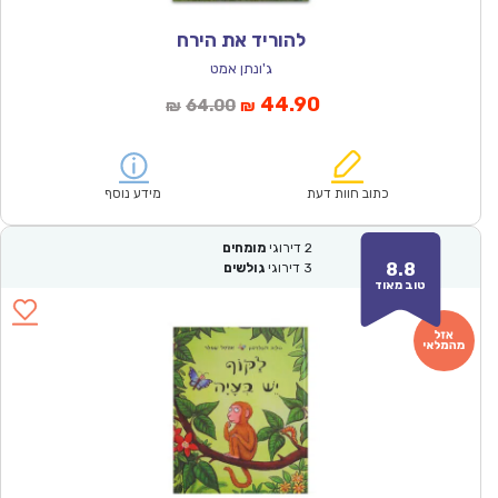
להוריד את הירח
ג'ונתן אמט
המחיר
המחיר
44.90
64.00
₪
₪
הנוכחי
המקורי
הוא:
היה:
₪64.00.
₪44.90.
כתוב חוות דעת
מידע נוסף
2
דירוגי
מומחים
8.8
3
דירוגי
גולשים
טוב מאוד