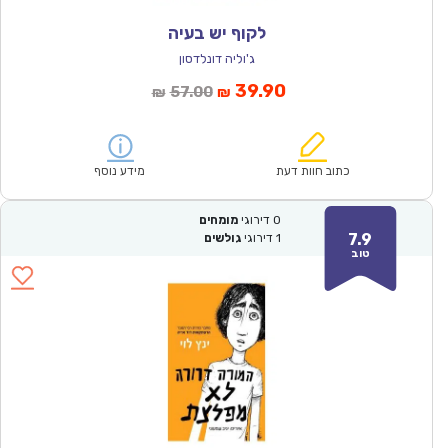
לקוף יש בעיה
ג'וליה דונלדסון
המחיר
המחיר
39.90
57.00
₪
₪
הנוכחי
המקורי
הוא:
היה:
₪57.00.
₪39.90.
כתוב חוות דעת
מידע נוסף
0
דירוגי
מומחים
7.9
1
דירוגי
גולשים
טוב