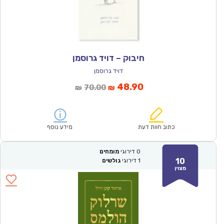
חיבוק – דויד גרוסמן
דויד גרוסמן
המחיר
המחיר
48.90
70.00
₪
₪
הנוכחי
המקורי
הוא:
היה:
₪70.00.
₪48.90.
כתוב חוות דעת
מידע נוסף
0
דירוגי
מומחים
10
1
דירוגי
גולשים
מצוין