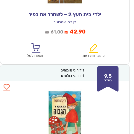
ילדי בית העץ 2 – לשחרר את כפיר
רן כהן אהרונוב
המחיר
המחיר
42.90
61.00
₪
₪
הנוכחי
המקורי
הוא:
היה:
₪61.00.
₪42.90.
כתוב חוות דעת
הוספה לסל
1
דירוגי
מומחים
9.5
1
דירוגי
גולשים
נהדר