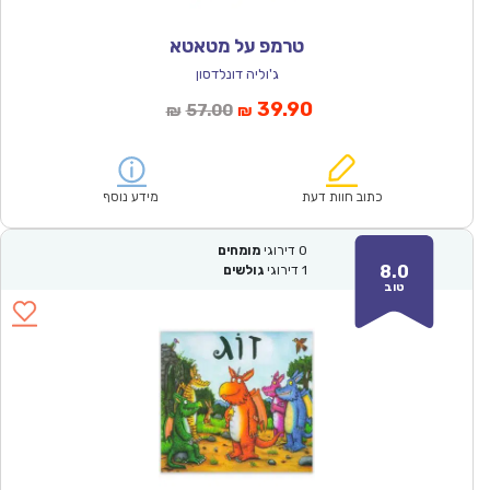
טרמפ על מטאטא
ג'וליה דונלדסון
המחיר
המחיר
39.90
57.00
₪
₪
הנוכחי
המקורי
הוא:
היה:
₪57.00.
₪39.90.
כתוב חוות דעת
מידע נוסף
0
דירוגי
מומחים
8.0
1
דירוגי
גולשים
טוב