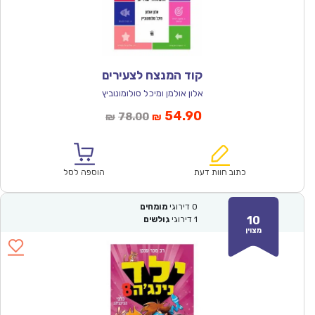
קוד המנצח לצעירים
אלון אולמן ומיכל סולומונוביץ
המחיר
המחיר
54.90
78.00
₪
₪
הנוכחי
המקורי
הוא:
היה:
₪78.00.
₪54.90.
כתוב חוות דעת
הוספה לסל
0
דירוגי
מומחים
10
1
דירוגי
גולשים
מצוין