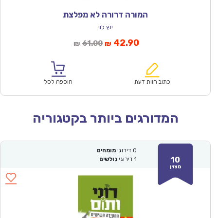
המורה דרורה לא מפלצת
ינץ לוי
המחיר
המחיר
42.90
61.00
₪
₪
הנוכחי
המקורי
הוא:
היה:
₪61.00.
₪42.90.
כתוב חוות דעת
הוספה לסל
המדורגים ביותר בקטגוריה
0
דירוגי
מומחים
10
1
דירוגי
גולשים
מצוין