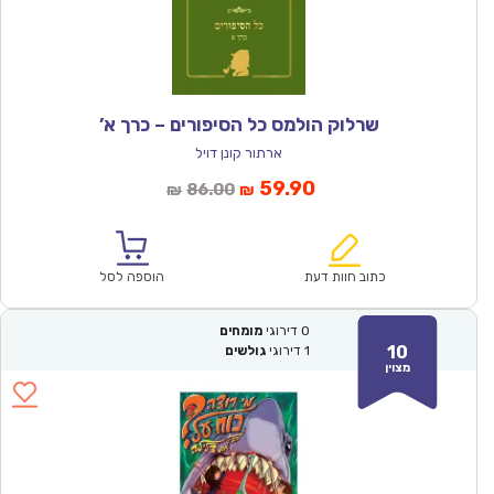
שרלוק הולמס כל הסיפורים – כרך א’
ארתור קונן דויל
המחיר
המחיר
59.90
86.00
₪
₪
הנוכחי
המקורי
הוא:
היה:
₪86.00.
₪59.90.
כתוב חוות דעת
הוספה לסל
0
דירוגי
מומחים
10
1
דירוגי
גולשים
מצוין