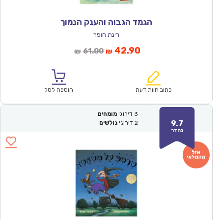
הגמד הגבוה והענק הנמוך
רינת הופר
המחיר
המחיר
42.90
61.00
₪
₪
הנוכחי
המקורי
הוא:
היה:
₪61.00.
₪42.90.
כתוב חוות דעת
הוספה לסל
3
דירוגי
מומחים
9.7
2
דירוגי
גולשים
נהדר