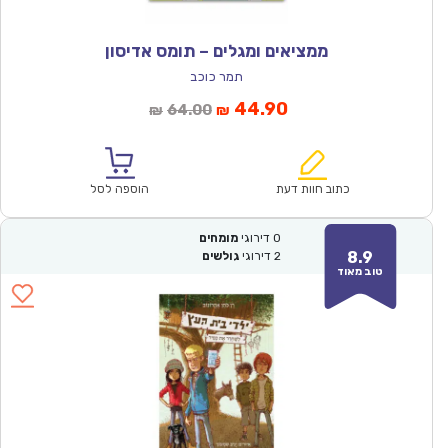
ממציאים ומגלים – תומס אדיסון
תמר כוכב
המחיר
המחיר
44.90
64.00
₪
₪
הנוכחי
המקורי
הוא:
היה:
₪64.00.
₪44.90.
כתוב חוות דעת
הוספה לסל
0
דירוגי
מומחים
8.9
2
דירוגי
גולשים
טוב מאוד