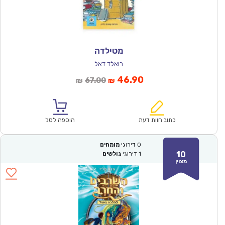
מטילדה
רואלד דאל
המחיר
המחיר
46.90
67.00
₪
₪
הנוכחי
המקורי
הוא:
היה:
₪67.00.
₪46.90.
כתוב חוות דעת
הוספה לסל
0
דירוגי
מומחים
10
1
דירוגי
גולשים
מצוין