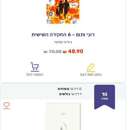
רוני ותום – 6 החקירה השישית
גיורא חמיצר
המחיר
המחיר
48.90
70.00
₪
₪
הנוכחי
המקורי
הוא:
היה:
₪70.00.
₪48.90.
כתוב חוות דעת
הוספה לסל
0
דירוגי
מומחים
10
1
דירוגי
גולשים
מצוין