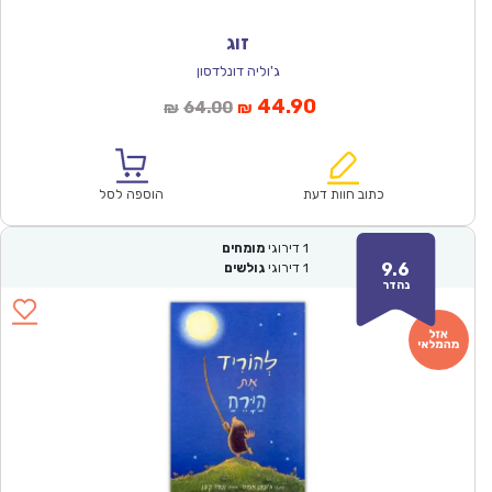
זוג
ג'וליה דונלדסון
המחיר
המחיר
44.90
64.00
₪
₪
הנוכחי
המקורי
הוא:
היה:
₪64.00.
₪44.90.
כתוב חוות דעת
הוספה לסל
1
דירוגי
מומחים
9.6
1
דירוגי
גולשים
נהדר