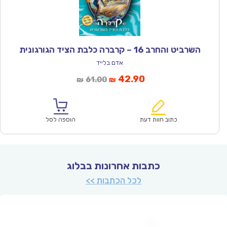
השרביט והחרב 16 – קרברה כלבת הציד הגורגונית
אדם בלייד
המחיר
המחיר
42.90
61.00
₪
₪
הנוכחי
המקורי
הוא:
היה:
₪61.00.
₪42.90.
כתוב חוות דעת
הוספה לסל
כתבות אחרונות בבלוג
לכל הכתבות >>