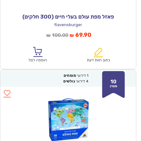
פאזל מפת עולם בעלי חיים (300 חלקים)
Ravensburger
המחיר
המחיר
69.90
100.00
₪
₪
הנוכחי
המקורי
הוא:
היה:
₪100.00.
₪69.90.
כתוב חוות דעת
הוספה לסל
1
דירוגי
מומחים
10
4
דירוגי
גולשים
מצוין