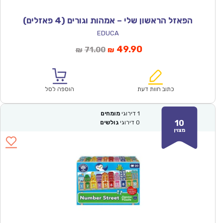
הפאזל הראשון שלי – אמהות וגורים (4 פאזלים)
EDUCA
המחיר
המחיר
49.90
71.00
₪
₪
הנוכחי
המקורי
הוא:
היה:
₪71.00.
₪49.90.
כתוב חוות דעת
הוספה לסל
1
דירוגי
מומחים
10
0
דירוגי
גולשים
מצוין