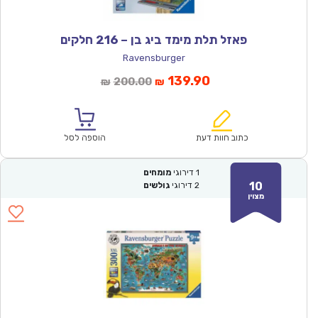
פאזל תלת מימד ביג בן – 216 חלקים
Ravensburger
המחיר
המחיר
139.90
200.00
₪
₪
הנוכחי
המקורי
הוא:
היה:
₪200.00.
₪139.90.
כתוב חוות דעת
הוספה לסל
1
דירוגי
מומחים
10
2
דירוגי
גולשים
מצוין