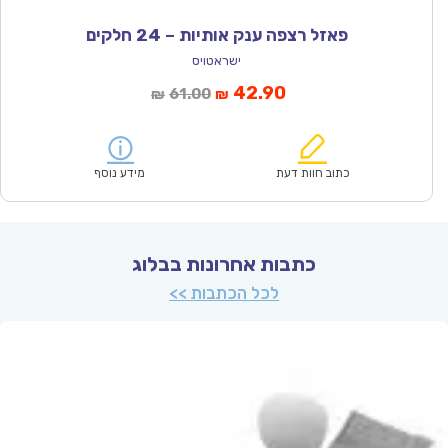
פאזל רצפה ענק אותיות – 24 חלקים
ישראטויס
המחיר
המחיר
42.90
61.00
₪
₪
הנוכחי
המקורי
הוא:
היה:
₪61.00.
₪42.90.
כתוב חוות דעת
מידע נוסף
כתבות אחרונות בבלוג
לכל הכתבות >>