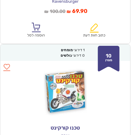
Ravensburger
המחיר
המחיר
69.90
100.00
₪
₪
הנוכחי
המקורי
הוא:
היה:
₪100.00.
₪69.90.
כתוב חוות דעת
הוספה לסל
1
דירוגי
מומחים
10
0
דירוגי
גולשים
מצוין
טכנו קורקינט