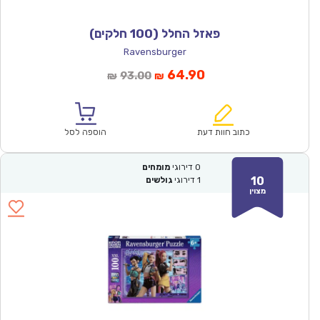
פאזל החלל (100 חלקים)
Ravensburger
המחיר
המחיר
64.90
93.00
₪
₪
הנוכחי
המקורי
הוא:
היה:
₪93.00.
₪64.90.
כתוב חוות דעת
הוספה לסל
0
דירוגי
מומחים
10
1
דירוגי
גולשים
מצוין