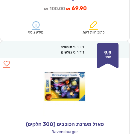
המחיר
המחיר
69.90
100.00
₪
₪
הנוכחי
המקורי
הוא:
היה:
₪100.00.
₪69.90.
כתוב חוות דעת
מידע נוסף
1
דירוגי
מומחים
9.9
1
דירוגי
גולשים
מצוין
פאזל מערכת הכוכבים (300 חלקים)
Ravensburger