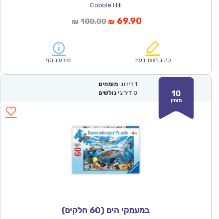
Cobble Hill
המחיר
המחיר
69.90
100.00
₪
₪
הנוכחי
המקורי
הוא:
היה:
₪100.00.
₪69.90.
כתוב חוות דעת
מידע נוסף
1
דירוגי
מומחים
10
0
דירוגי
גולשים
מצוין
במעמקי הים (60 חלקים)