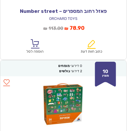
פאזל רחוב המספרים – Number street
ORCHARD TOYS
המחיר
המחיר
78.90
113.00
₪
₪
הנוכחי
המקורי
הוא:
היה:
₪113.00.
₪78.90.
כתוב חוות דעת
הוספה לסל
0
דירוגי
מומחים
10
2
דירוגי
גולשים
מצוין