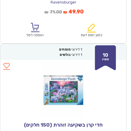
Ravensburger
המחיר
המחיר
49.90
71.00
₪
₪
הנוכחי
המקורי
הוא:
היה:
₪71.00.
₪49.90.
כתוב חוות דעת
הוספה לסל
1
דירוגי
מומחים
10
1
דירוגי
גולשים
מצוין
חדי קרן בשקיעה זוהרת (150 חלקים)