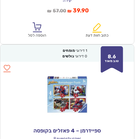
יצירה
המחיר
המחיר
39.90
57.00
₪
₪
הנוכחי
המקורי
הוא:
היה:
₪57.00.
₪39.90.
כתוב חוות דעת
הוספה לסל
1
דירוגי
מומחים
8.6
0
דירוגי
גולשים
טוב מאוד
ספיידרמן – 4 פאזלים בקופסה
Ravensburger