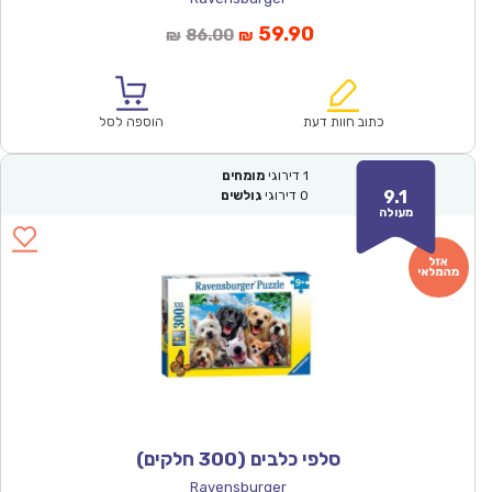
המחיר
המחיר
59.90
86.00
₪
₪
הנוכחי
המקורי
הוא:
היה:
₪86.00.
₪59.90.
כתוב חוות דעת
הוספה לסל
1
דירוגי
מומחים
9.1
0
דירוגי
גולשים
מעולה
סלפי כלבים (300 חלקים)
Ravensburger