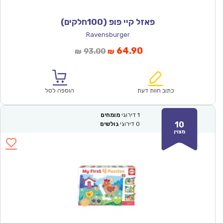
פאזל קיי פופ (100חלקים)
Ravensburger
המחיר
המחיר
64.90
93.00
₪
₪
הנוכחי
המקורי
הוא:
היה:
₪93.00.
₪64.90.
כתוב חוות דעת
הוספה לסל
1
דירוגי
מומחים
10
0
דירוגי
גולשים
מצוין