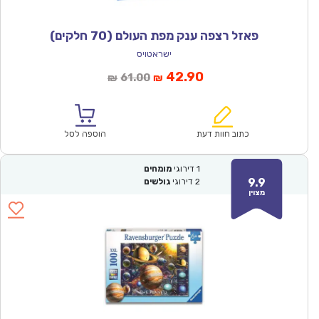
פאזל רצפה ענק מפת העולם (70 חלקים)
ישראטויס
המחיר
המחיר
42.90
61.00
₪
₪
הנוכחי
המקורי
הוא:
היה:
₪61.00.
₪42.90.
כתוב חוות דעת
הוספה לסל
1
דירוגי
מומחים
9.9
2
דירוגי
גולשים
מצוין