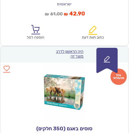
ישראטויס
המחיר
המחיר
42.90
61.00
₪
₪
הנוכחי
המקורי
הוא:
היה:
₪61.00.
₪42.90.
כתוב חוות דעת
הוספה לסל
היה הראשון לדרג
מוצר זה
סוסים באגם (350 חלקים)