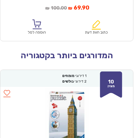
המחיר
המחיר
69.90
100.00
₪
₪
הנוכחי
המקורי
הוא:
היה:
₪100.00.
₪69.90.
כתוב חוות דעת
הוספה לסל
המדורגים ביותר בקטגוריה
1
דירוגי
מומחים
10
2
דירוגי
גולשים
מצוין