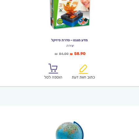
מדע מגנט – סדרת פיזיקל
יצירה
המחיר
המחיר
58.90
84.00
₪
₪
הנוכחי
המקורי
הוא:
היה:
₪84.00.
₪58.90.
כתוב חוות דעת
הוספה לסל