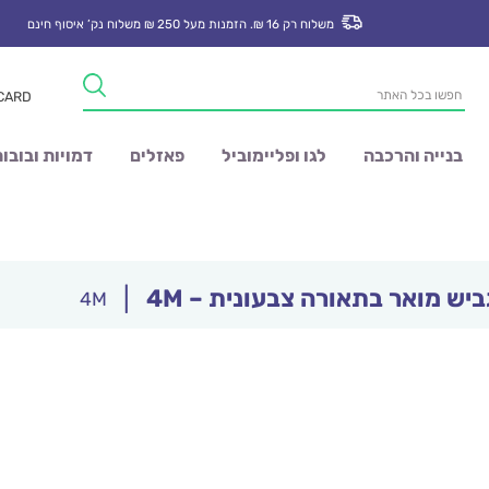
משלוח רק 16 ₪. הזמנות מעל 250 ₪ משלוח נק’ איסוף חינם
Products
 CARD
search
בנייה והרכבה
לגו ופליימוביל
פאזלים
דמויות ובובו
ביש מואר בתאורה צבעונית – 4M
|
4M