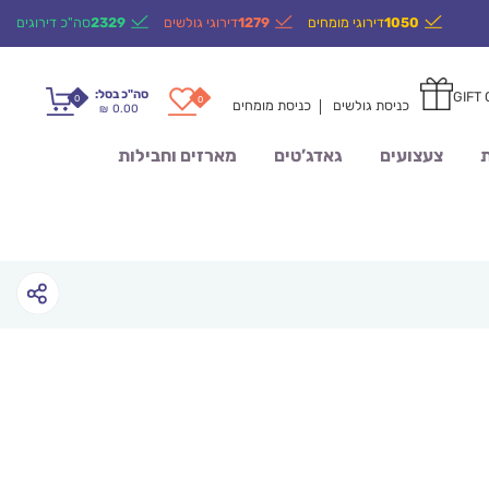
1050
דירוגי מומחים
1279
דירוגי גולשים
2329
סה"כ דירוגים
סה"כ בסל:
GIFT
0
0
כניסת גולשים
כניסת מומחים
0.00
₪
ת
צעצועים
גאדג’טים
מארזים וחבילות