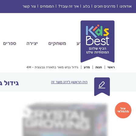
Ski
אודותינו
מדרגים וזוכים
בלוג
איך זה עובד?
המומחים
צור קשר
t
conten
מדע
משחקים
יצירה
ספרים
ראשי
|
חנות
|
מדע
|
גידול גביש מואר בתאורה צבעונית – 4M
גידול ג
היה הראשון לדרג מוצר זה