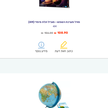
מודל מערכת השמש – מובייל תלת מימדי (4M)
4M
המחיר
המחיר
108.90
156.00
₪
₪
הנוכחי
המקורי
הוא:
היה:
₪156.00.
₪108.90.
כתוב חוות דעת
מידע נוסף