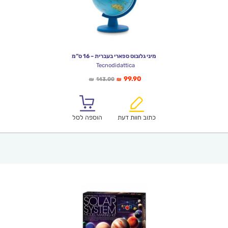
מיני גלובוס ספארי בעברית – 16 ס”מ
Tecnodidattica
המחיר
המחיר
99.90
143.00
₪
₪
הנוכחי
המקורי
הוא:
היה:
₪143.00.
₪99.90.
כתוב חוות דעת
הוספה לסל