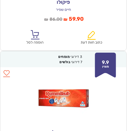
פיקולו
חיים שפיר
המחיר
המחיר
59.90
86.00
₪
₪
הנוכחי
המקורי
הוא:
היה:
₪86.00.
₪59.90.
כתוב חוות דעת
הוספה לסל
3
דירוגי
מומחים
9.9
7
דירוגי
גולשים
מצוין