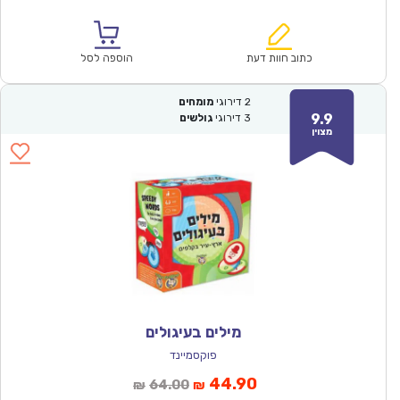
הנוכחי
המקורי
הוא:
היה:
₪150.00.
₪104.90.
כתוב חוות דעת
הוספה לסל
2
דירוגי
מומחים
9.9
3
דירוגי
גולשים
מצוין
מילים בעיגולים
פוקסמיינד
המחיר
המחיר
44.90
64.00
₪
₪