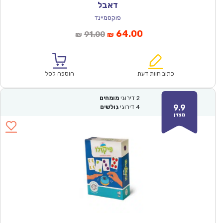
דאבל
פוקסמיינד
המחיר
המחיר
64.00
91.00
₪
₪
הנוכחי
המקורי
הוא:
היה:
₪91.00.
₪64.00.
כתוב חוות דעת
הוספה לסל
2
דירוגי
מומחים
9.9
4
דירוגי
גולשים
מצוין