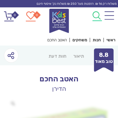
Ski
משלוח רק 16 ₪. הזמנות מעל 250 ₪ משלוח נק’ איסוף חינם
t
0
0
conten
ראשי
|
חנות
|
משחקים
|
האטב החכם
8.8
תיאור
חוות דעת
טוב מאוד
האטב החכם
הדירן