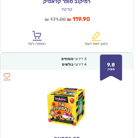
רמיקוב סופר קלאסיק
קודקוד
המחיר
המחיר
119.90
171.00
₪
₪
הנוכחי
המקורי
הוא:
היה:
₪171.00.
₪119.90.
כתוב חוות דעת
הוספה לסל
3
דירוגי
מומחים
9.8
4
דירוגי
גולשים
מצוין