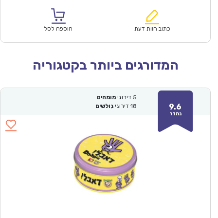
הנוכחי
המקורי
הוא:
היה:
₪64.00.
₪44.90.
כתוב חוות דעת
הוספה לסל
המדורגים ביותר בקטגוריה
5
דירוגי
מומחים
9.6
18
דירוגי
גולשים
נהדר