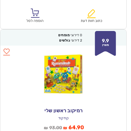
הנוכחי
המקורי
הוא:
היה:
₪64.00.
₪44.90.
כתוב חוות דעת
הוספה לסל
0
דירוגי
מומחים
9.9
2
דירוגי
גולשים
מצוין
רמיקוב ראשון שלי
קודקוד
המחיר
המחיר
64.90
93.00
₪
₪