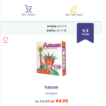
הנוכחי
המקורי
הוא:
היה:
₪64.00.
₪44.90.
כתוב חוות דעת
הוספה לסל
5
דירוגי
מומחים
9.3
12
דירוגי
גולשים
מעולה
חתחתול
פוקסמיינד
המחיר
המחיר
44.90
64.00
₪
₪