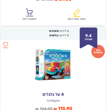
הנוכחי
המקורי
הוא:
היה:
₪124.00.
₪87.00.
כתוב חוות דעת
הוספה לסל
2
דירוגי
מומחים
9.4
0
דירוגי
גולשים
מעולה
4 על גלגלים
פוקסמיינד
המחיר
המחיר
115.90
166.00
₪
₪