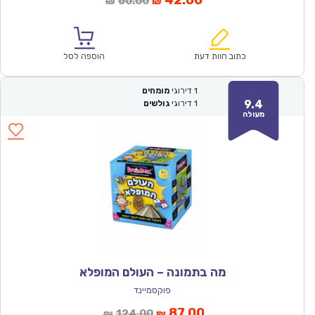
60.00
₪
₪
הנוכחי
המקורי
הוא:
היה:
₪60.00.
₪42.00.
כתוב חוות דעת
הוספה לסל
1
דירוגי
מומחים
9.4
1
דירוגי
גולשים
מעולה
מה בתמונה – העולם המופלא
פוקסמיינד
המחיר
המחיר
87.00
124.00
₪
₪