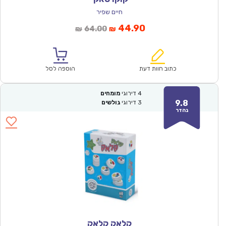
חיים שפיר
המחיר
המחיר
44.90
64.00
₪
₪
הנוכחי
המקורי
הוא:
היה:
₪64.00.
₪44.90.
כתוב חוות דעת
הוספה לסל
4
דירוגי
מומחים
9.8
3
דירוגי
גולשים
נהדר
קלאק קלאק