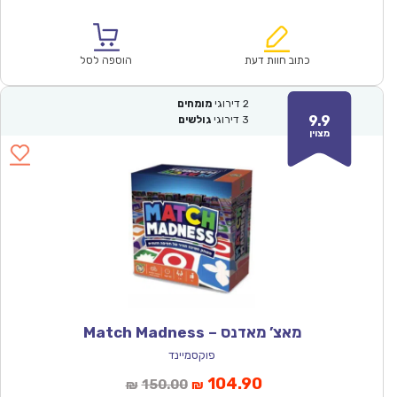
הנוכחי
המקורי
הוא:
היה:
₪93.00.
₪64.90.
כתוב חוות דעת
הוספה לסל
2
דירוגי
מומחים
9.9
3
דירוגי
גולשים
מצוין
מאצ’ מאדנס – Match Madness
פוקסמיינד
המחיר
המחיר
104.90
150.00
₪
₪