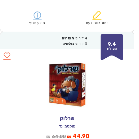
הנוכחי
המקורי
הוא:
היה:
₪166.00.
₪115.90.
כתוב חוות דעת
מידע נוסף
4
דירוגי
מומחים
9.4
3
דירוגי
גולשים
מעולה
שרלוק
פוקסמיינד
המחיר
המחיר
44.90
64.00
₪
₪