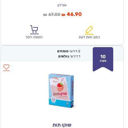
אורדע
המחיר
המחיר
46.90
67.00
₪
₪
הנוכחי
המקורי
הוא:
היה:
₪67.00.
₪46.90.
כתוב חוות דעת
הוספה לסל
2
דירוגי
מומחים
10
1
דירוגי
גולשים
מצוין
שוקו תות