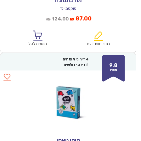
מה בתמונה
פוקסמיינד
המחיר
המחיר
87.00
124.00
₪
₪
הנוכחי
המקורי
הוא:
היה:
₪124.00.
₪87.00.
כתוב חוות דעת
הוספה לסל
4
דירוגי
מומחים
9.8
2
דירוגי
גולשים
מצוין
קוקו טאקי