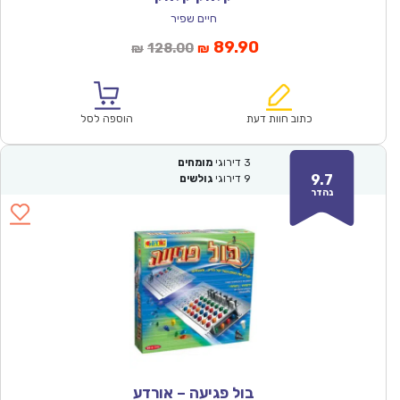
חיים שפיר
המחיר
המחיר
89.90
128.00
₪
₪
הנוכחי
המקורי
הוא:
היה:
₪128.00.
₪89.90.
כתוב חוות דעת
הוספה לסל
3
דירוגי
מומחים
9.7
9
דירוגי
גולשים
נהדר
בול פגיעה – אורדע