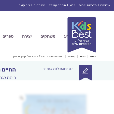
Ski
אודותינו
מדרגים וזוכים
בלוג
איך זה עובד?
המומחים
צור קשר
t
conten
מדע
משחקים
יצירה
ספרים
ראשי
|
חנות
|
ספרים
|
החיים המאושרים שלי 2 – הלב שלי קופץ וצוחק
החיים המאושרי
היה הראשון לדרג מוצר זה
רוסה לגר