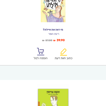
מי ראה את איילת?
רינת הופר
המחיר
המחיר
39.90
57.00
₪
₪
הנוכחי
המקורי
הוא:
היה:
₪57.00.
₪39.90.
כתוב חוות דעת
הוספה לסל