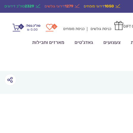
1050
דירוגי מומחים
1279
דירוגי גולשים
2329
סה"כ דירוגים
סה"כ בסל:
GIFT
0
0
כניסת גולשים
כניסת מומחים
0.00
₪
ת
צעצועים
גאדג’טים
מארזים וחבילות