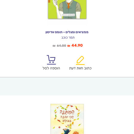
ממציאים ומגלים – תומס אדיסון
תמר כוכב
המחיר
המחיר
44.90
64.00
₪
₪
הנוכחי
המקורי
הוא:
היה:
₪64.00.
₪44.90.
כתוב חוות דעת
הוספה לסל