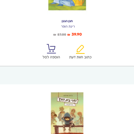
חנן הגנן
רינת הופר
המחיר
המחיר
39.90
57.00
₪
₪
הנוכחי
המקורי
הוא:
היה:
₪57.00.
₪39.90.
כתוב חוות דעת
הוספה לסל