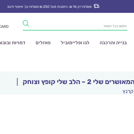
משלוח רק 16 ₪. הזמנות מעל 250 ₪ משלוח נק’ איסוף חינם
Products
 CARD
search
בנייה והרכבה
לגו ופליימוביל
פאזלים
דמויות ובובו
ם שלי 2 – הלב שלי קופץ וצוחק
|
קרנץ