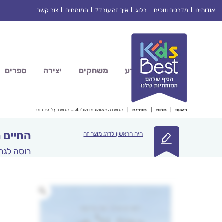
Ski
אודותינו
מדרגים וזוכים
בלוג
איך זה עובד?
המומחים
צור קשר
t
conten
מדע
משחקים
יצירה
ספרים
ראשי
|
חנות
|
ספרים
|
החיים המאושרים שלי 4 – החיים על פי דוני
החיים המאושר
היה הראשון לדרג מוצר זה
רוסה לגר