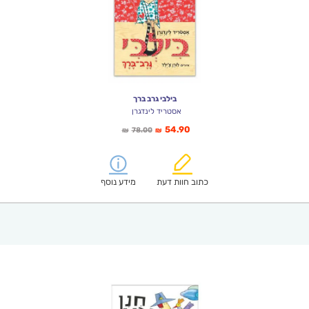
בילבי גרב ברך
אסטריד לינדגרן
המחיר
המחיר
54.90
78.00
₪
₪
הנוכחי
המקורי
הוא:
היה:
₪78.00.
₪54.90.
כתוב חוות דעת
מידע נוסף