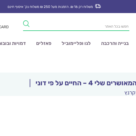
משלוח רק 16 ₪. הזמנות מעל 250 ₪ משלוח נק’ איסוף חינם
Products
 CARD
search
בנייה והרכבה
לגו ופליימוביל
פאזלים
דמויות ובובו
ים שלי 4 – החיים על פי דוני
|
קרנץ