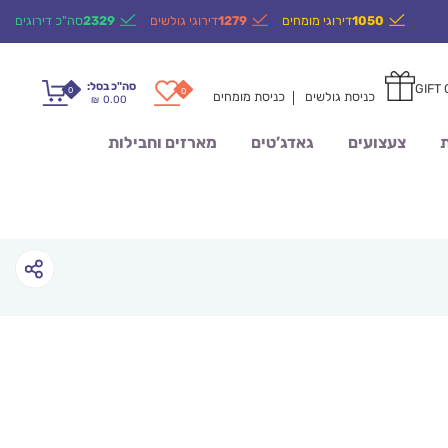
1050
דירוגי מומחים
1279
דירוגי גולשים
2329
סה"כ דירוגים
סה"כ בסל:
GIFT
0
0
כניסת גולשים
כניסת מומחים
0.00
₪
ת
צעצועים
גאדג’טים
מארזים וחבילות