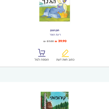
חנן הגנן
רינת הופר
המחיר
המחיר
39.90
57.00
₪
₪
הנוכחי
המקורי
הוא:
היה:
₪57.00.
₪39.90.
כתוב חוות דעת
הוספה לסל