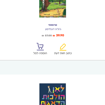
טרופותי
ג'וליה דונלדסון
המחיר
המחיר
39.90
57.00
₪
₪
הנוכחי
המקורי
הוא:
היה:
₪57.00.
₪39.90.
כתוב חוות דעת
הוספה לסל