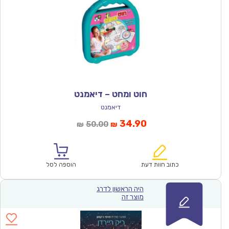
חוט ומחט – דיאמנט
דיאמנט
המחיר
המחיר
34.90
50.00
₪
₪
הנוכחי
המקורי
הוא:
היה:
₪50.00.
₪34.90.
כתוב חוות דעת
הוספה לסל
היה הראשון לדרג
מוצר זה