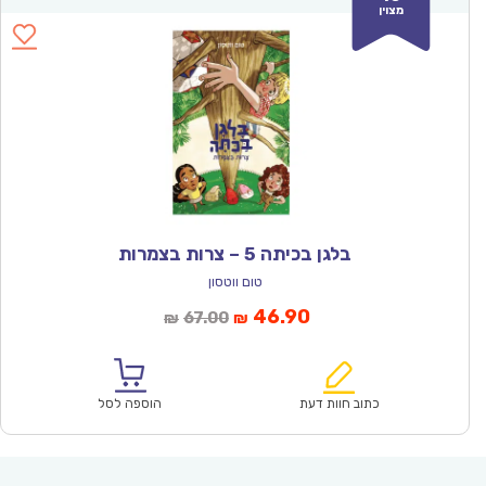
מצוין
בלגן בכיתה 5 – צרות בצמרות
טום ווטסון
המחיר
המחיר
46.90
67.00
₪
₪
הנוכחי
המקורי
הוא:
היה:
₪67.00.
₪46.90.
כתוב חוות דעת
הוספה לסל