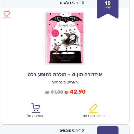
10
3
דירוגי
גולשים
מצוין
איזדורה מון 4 – הולכת למופע בלט
הארייט מונקסטר
המחיר
המחיר
42.90
61.00
₪
₪
הנוכחי
המקורי
הוא:
היה:
₪61.00.
₪42.90.
כתוב חוות דעת
הוספה לסל
0
דירוגי
מומחים