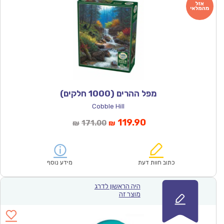
מפל ההרים (1000 חלקים)
Cobble Hill
המחיר
המחיר
119.90
171.00
₪
₪
הנוכחי
המקורי
הוא:
היה:
₪171.00.
₪119.90.
כתוב חוות דעת
מידע נוסף
היה הראשון לדרג
מוצר זה