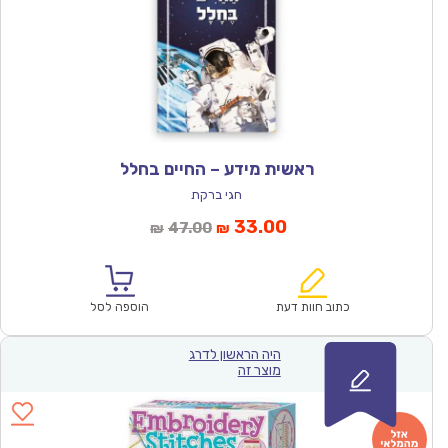
ראשית מידע – החיים בחלל
חגי ברקת
המחיר
המחיר
33.00
47.00
₪
₪
הנוכחי
המקורי
הוא:
היה:
₪47.00.
₪33.00.
כתוב חוות דעת
הוספה לסל
היה הראשון לדרג
מוצר זה