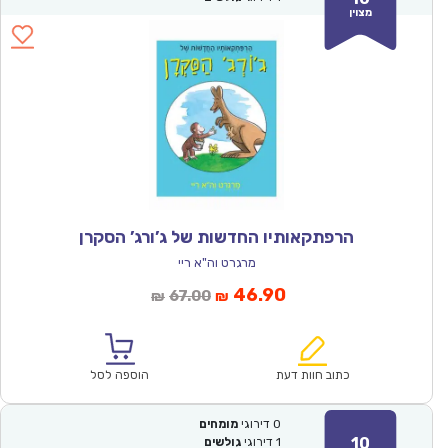
מצוין
הרפתקאותיו החדשות של ג’ורג’ הסקרן
מרגרט וה"א ריי
המחיר
המחיר
46.90
67.00
₪
₪
הנוכחי
המקורי
הוא:
היה:
₪67.00.
₪46.90.
כתוב חוות דעת
הוספה לסל
0
דירוגי
מומחים
10
1
דירוגי
גולשים