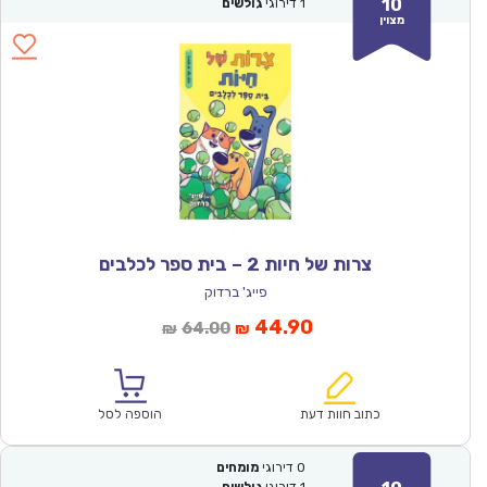
10
1
דירוגי
גולשים
מצוין
צרות של חיות 2 – בית ספר לכלבים
פייג' ברדוק
המחיר
המחיר
44.90
64.00
₪
₪
הנוכחי
המקורי
הוא:
היה:
₪64.00.
₪44.90.
כתוב חוות דעת
הוספה לסל
0
דירוגי
מומחים
1
דירוגי
גולשים