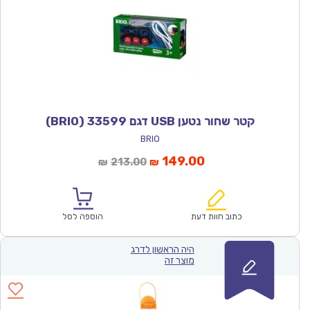
קטר שחור נטען USB דגם 33599 (BRIO)
BRIO
המחיר
המחיר
149.00
213.00
₪
₪
הנוכחי
המקורי
הוא:
היה:
₪213.00.
₪149.00.
כתוב חוות דעת
הוספה לסל
היה הראשון לדרג
מוצר זה