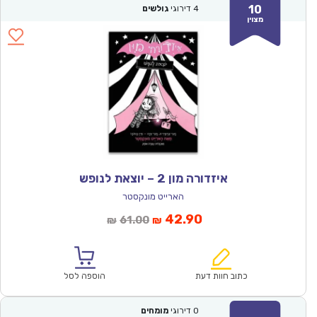
10
4
דירוגי
גולשים
מצוין
איזדורה מון 2 – יוצאת לנופש
הארייט מונקסטר
המחיר
המחיר
42.90
61.00
₪
₪
הנוכחי
המקורי
הוא:
היה:
₪61.00.
₪42.90.
כתוב חוות דעת
הוספה לסל
0
דירוגי
מומחים