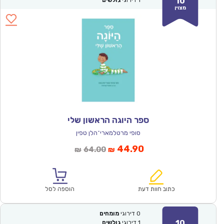
10
מצוין
ספר היוגה הראשון שלי
סופי מרטלמארי־הלן טפין
המחיר
המחיר
44.90
64.00
₪
₪
הנוכחי
המקורי
הוא:
היה:
₪64.00.
₪44.90.
כתוב חוות דעת
הוספה לסל
0
דירוגי
מומחים
10
1
דירוגי
גולשים