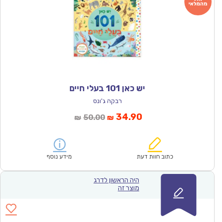
יש כאן 101 בעלי חיים
רבקה ג'ונס
המחיר
המחיר
34.90
50.00
₪
₪
הנוכחי
המקורי
הוא:
היה:
₪50.00.
₪34.90.
כתוב חוות דעת
מידע נוסף
היה הראשון לדרג
מוצר זה