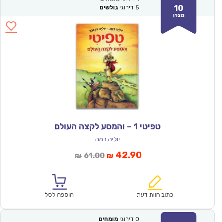
10
5
דירוגי
גולשים
מצוין
טפיטי 1 – והמסע לקצה העולם
יוליה במה
המחיר
המחיר
42.90
61.00
₪
₪
הנוכחי
המקורי
הוא:
היה:
₪61.00.
₪42.90.
כתוב חוות דעת
הוספה לסל
0
דירוגי
מומחים