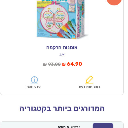
אומנות הרקמה
4M
המחיר
המחיר
64.90
93.00
₪
₪
הנוכחי
המקורי
הוא:
היה:
₪93.00.
₪64.90.
כתוב חוות דעת
מידע נוסף
המדורגים ביותר בקטגוריה
1
דירוגי
מומחים