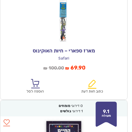
מארז ספארי – חיות האוקינוס
Safari
המחיר
המחיר
69.90
100.00
₪
₪
הנוכחי
המקורי
הוא:
היה:
₪100.00.
₪69.90.
כתוב חוות דעת
הוספה לסל
0
דירוגי
מומחים
9.1
1
דירוגי
גולשים
מעולה