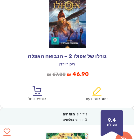
גורלו של אפולו 2 – הנבואה האפלה
ריק ריירדן
המחיר
המחיר
46.90
67.00
₪
₪
הנוכחי
המקורי
הוא:
היה:
₪67.00.
₪46.90.
כתוב חוות דעת
הוספה לסל
1
דירוגי
מומחים
9.4
0
דירוגי
גולשים
מעולה