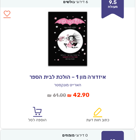
9.5
6
דירוגי
גולשים
מעולה
איזדורה מון 1 – הולכת לבית הספר
הארייט מונקסטר
המחיר
המחיר
42.90
61.00
₪
₪
הנוכחי
המקורי
הוא:
היה:
₪61.00.
₪42.90.
כתוב חוות דעת
הוספה לסל
0
דירוגי
מומחים