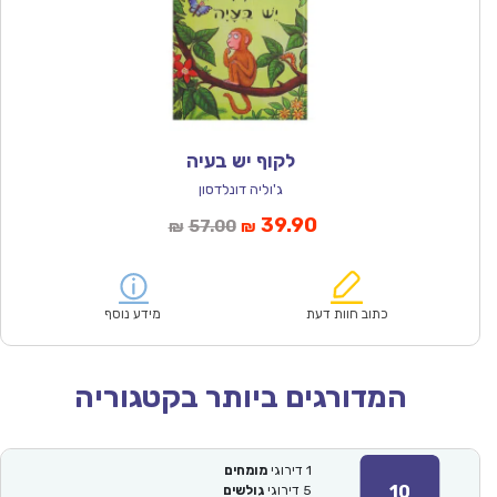
לקוף יש בעיה
ג'וליה דונלדסון
המחיר
המחיר
39.90
57.00
₪
₪
הנוכחי
המקורי
הוא:
היה:
₪57.00.
₪39.90.
כתוב חוות דעת
מידע נוסף
המדורגים ביותר בקטגוריה
1
דירוגי
מומחים
10
5
דירוגי
גולשים