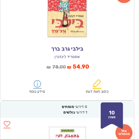
בילבי גרב ברך
אסטריד לינדגרן
המחיר
המחיר
54.90
78.00
₪
₪
הנוכחי
המקורי
הוא:
היה:
₪78.00.
₪54.90.
כתוב חוות דעת
מידע נוסף
0
דירוגי
מומחים
10
1
דירוגי
גולשים
מצוין