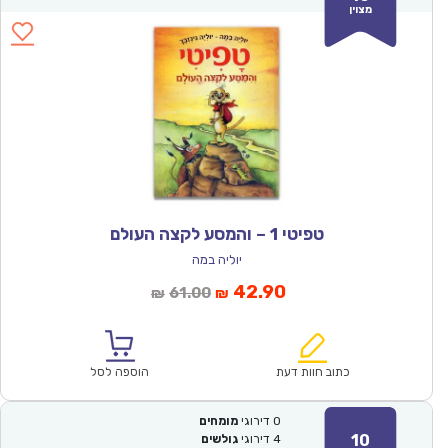
מצוין
טפיטי 1 – והמסע לקצה העולם
יוליה במה
המחיר
המחיר
42.90
61.00
₪
₪
הנוכחי
המקורי
הוא:
היה:
₪61.00.
₪42.90.
כתוב חוות דעת
הוספה לסל
0
דירוגי
מומחים
10
4
דירוגי
גולשים