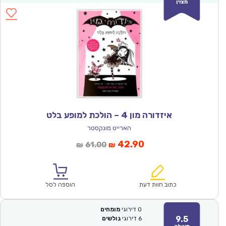
מצוין
איזדורה מון 4 – הולכת למופע בלט
הארייט מונקסטר
המחיר
המחיר
42.90
61.00
₪
₪
הנוכחי
המקורי
הוא:
היה:
₪61.00.
₪42.90.
כתוב חוות דעת
הוספה לסל
0
דירוגי
מומחים
9.5
6
דירוגי
גולשים