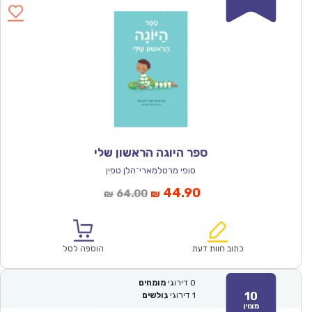
ספר היוגה הראשון שלי
סופי מרטלמארי־הלן טפין
המחיר
המחיר
44.90
64.00
₪
₪
הנוכחי
המקורי
הוא:
היה:
₪64.00.
₪44.90.
כתוב חוות דעת
הוספה לסל
0
דירוגי
מומחים
10
1
דירוגי
גולשים
מצוין