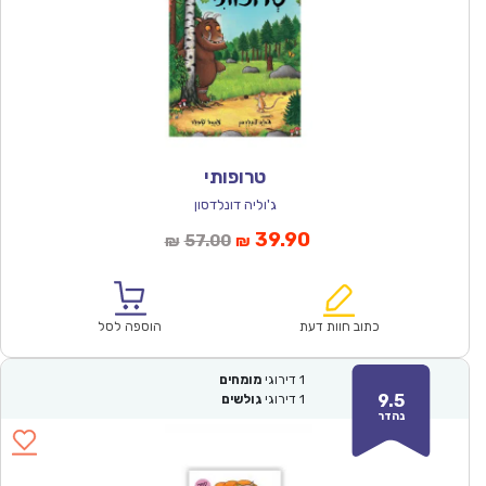
טרופותי
ג'וליה דונלדסון
המחיר
המחיר
39.90
57.00
₪
₪
הנוכחי
המקורי
הוא:
היה:
₪57.00.
₪39.90.
כתוב חוות דעת
הוספה לסל
1
דירוגי
מומחים
9.5
1
דירוגי
גולשים
נהדר