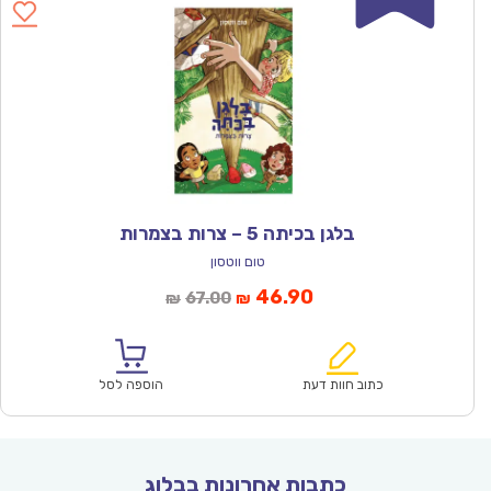
בלגן בכיתה 5 – צרות בצמרות
טום ווטסון
המחיר
המחיר
46.90
67.00
₪
₪
הנוכחי
המקורי
הוא:
היה:
₪67.00.
₪46.90.
כתוב חוות דעת
הוספה לסל
כתבות אחרונות בבלוג