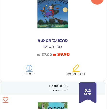
טרמפ על מטאטא
ג'וליה דונלדסון
המחיר
המחיר
39.90
57.00
₪
₪
הנוכחי
המקורי
הוא:
היה:
₪57.00.
₪39.90.
כתוב חוות דעת
מידע נוסף
2
דירוגי
מומחים
9.2
1
דירוגי
גולשים
מעולה