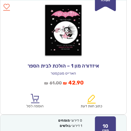
מעולה
איזדורה מון 1 – הולכת לבית הספר
הארייט מונקסטר
המחיר
המחיר
42.90
61.00
₪
₪
הנוכחי
המקורי
הוא:
היה:
₪61.00.
₪42.90.
כתוב חוות דעת
הוספה לסל
0
דירוגי
מומחים
10
1
דירוגי
גולשים
מצוין