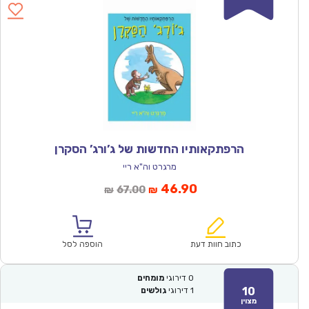
הרפתקאותיו החדשות של ג’ורג’ הסקרן
מרגרט וה"א ריי
המחיר
המחיר
46.90
67.00
₪
₪
הנוכחי
המקורי
הוא:
היה:
₪67.00.
₪46.90.
כתוב חוות דעת
הוספה לסל
0
דירוגי
מומחים
10
1
דירוגי
גולשים
מצוין