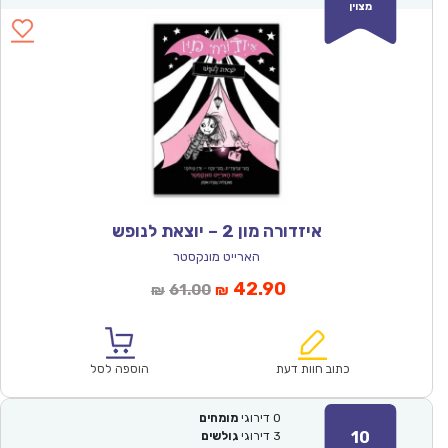
מצוין
איזדורה מון 2 – יוצאת לנופש
הארייט מונקסטר
המחיר
המחיר
42.90
61.00
₪
₪
הנוכחי
המקורי
הוא:
היה:
₪61.00.
₪42.90.
כתוב חוות דעת
הוספה לסל
0
דירוגי
מומחים
10
3
דירוגי
גולשים