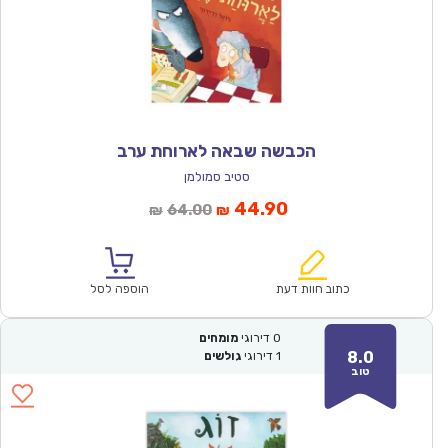
הכבשה שבאה לארוחת ערב
סטיב סמולמן
המחיר
המחיר
44.90
64.00
₪
₪
הנוכחי
המקורי
הוא:
היה:
₪64.00.
₪44.90.
כתוב חוות דעת
הוספה לסל
0
דירוגי
מומחים
8.0
1
דירוגי
גולשים
טוב