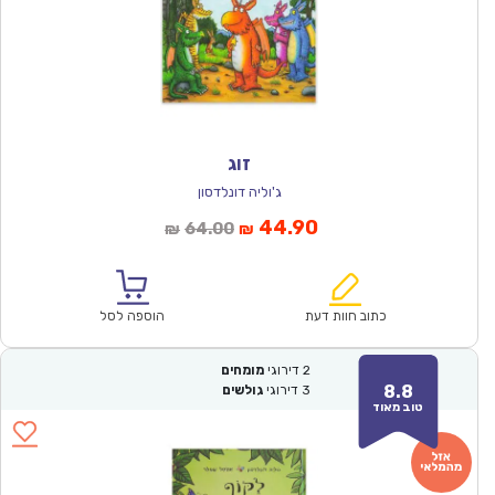
זוג
ג'וליה דונלדסון
המחיר
המחיר
44.90
64.00
₪
₪
הנוכחי
המקורי
הוא:
היה:
₪64.00.
₪44.90.
כתוב חוות דעת
הוספה לסל
2
דירוגי
מומחים
8.8
3
דירוגי
גולשים
טוב מאוד