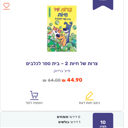
צרות של חיות 2 – בית ספר לכלבים
פייג' ברדוק
המחיר
המחיר
44.90
64.00
₪
₪
הנוכחי
המקורי
הוא:
היה:
₪64.00.
₪44.90.
כתוב חוות דעת
הוספה לסל
0
דירוגי
מומחים
10
1
דירוגי
גולשים
מצוין