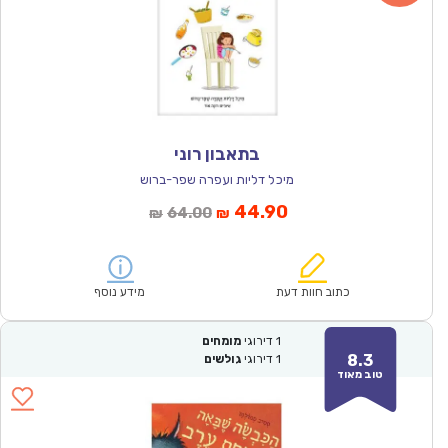
בתאבון רוני
מיכל דליות ועפרה שפר-ברוש
המחיר
המחיר
44.90
64.00
₪
₪
הנוכחי
המקורי
הוא:
היה:
₪64.00.
₪44.90.
כתוב חוות דעת
מידע נוסף
1
דירוגי
מומחים
8.3
1
דירוגי
גולשים
טוב מאוד