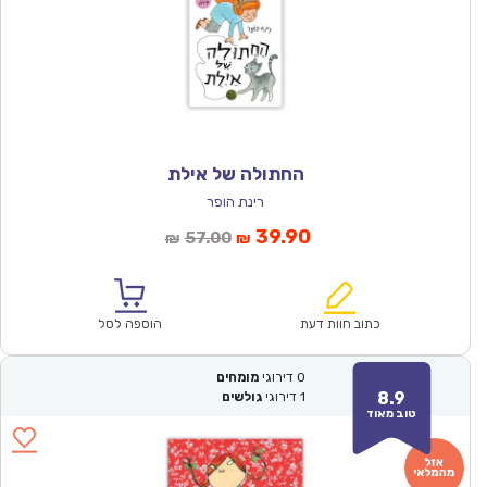
החתולה של אילת
רינת הופר
המחיר
המחיר
39.90
57.00
₪
₪
הנוכחי
המקורי
הוא:
היה:
₪57.00.
₪39.90.
כתוב חוות דעת
הוספה לסל
0
דירוגי
מומחים
8.9
1
דירוגי
גולשים
טוב מאוד