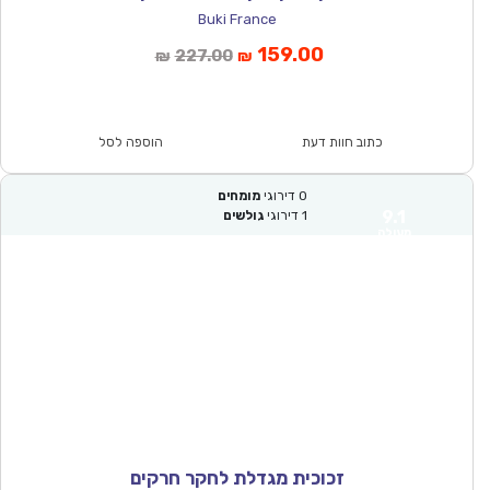
Buki France
המחיר
המחיר
159.00
227.00
₪
₪
הנוכחי
המקורי
הוא:
היה:
₪227.00.
₪159.00.
כתוב חוות דעת
הוספה לסל
0
דירוגי
מומחים
9.1
1
דירוגי
גולשים
מעולה
זכוכית מגדלת לחקר חרקים