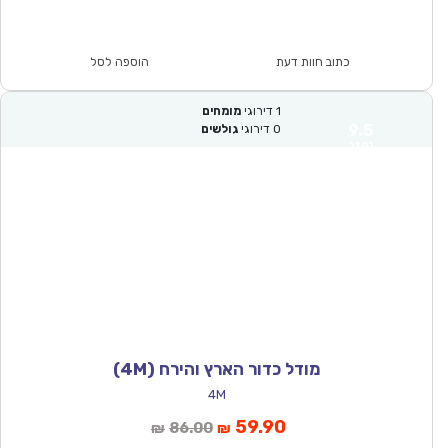
הנוכחי
המקורי
הוא:
היה:
₪86.00.
₪59.90.
כתוב חוות דעת
הוספה לסל
1
דירוגי
מומחים
9.5
0
דירוגי
גולשים
נהדר
מודל כדור הארץ והירח (4M)
4M
המחיר
המחיר
59.90
86.00
₪
₪