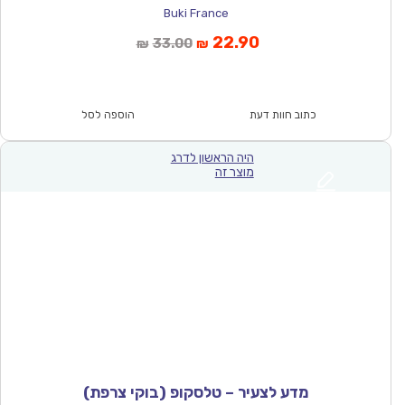
Buki France
המחיר
המחיר
22.90
33.00
₪
₪
הנוכחי
המקורי
הוא:
היה:
₪33.00.
₪22.90.
כתוב חוות דעת
הוספה לסל
היה הראשון לדרג
מוצר זה
מדע לצעיר – טלסקופ (בוקי צרפת)