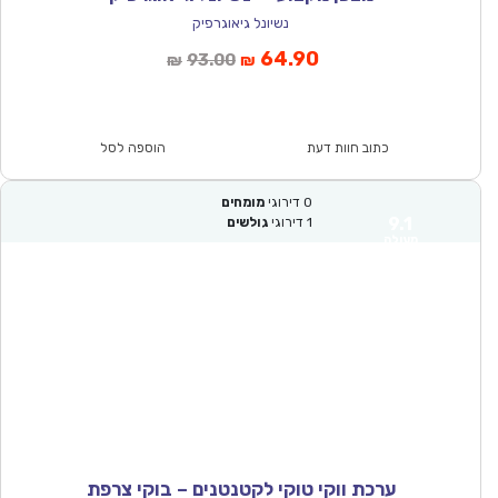
נשיונל גיאוגרפיק
המחיר
המחיר
64.90
93.00
₪
₪
הנוכחי
המקורי
הוא:
היה:
₪93.00.
₪64.90.
כתוב חוות דעת
הוספה לסל
0
דירוגי
מומחים
9.1
1
דירוגי
גולשים
מעולה
ערכת ווקי טוקי לקטנטנים – בוקי צרפת