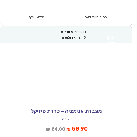
הנוכחי
המקורי
הוא:
היה:
₪86.00.
₪59.90.
כתוב חוות דעת
מידע נוסף
0
דירוגי
מומחים
9.4
2
דירוגי
גולשים
מעולה
מעבדת אנימציה – סדרת פיזיקל
יצירה
המחיר
המחיר
58.90
84.00
₪
₪
הנוכחי
המקורי