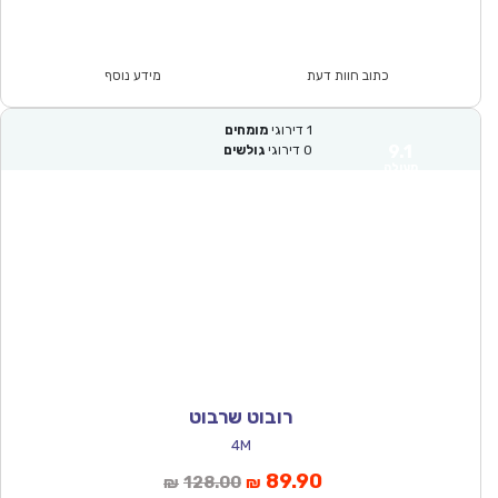
הנוכחי
המקורי
הוא:
היה:
₪28.00.
₪19.90.
כתוב חוות דעת
מידע נוסף
1
דירוגי
מומחים
9.1
0
דירוגי
גולשים
מעולה
רובוט שרבוט
4M
המחיר
המחיר
89.90
128.00
₪
₪