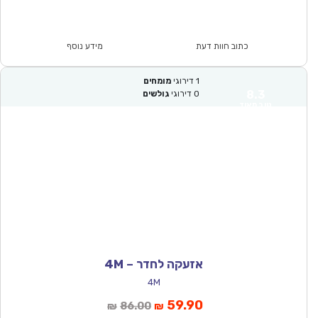
הנוכחי
המקורי
הוא:
היה:
₪128.00.
₪89.90.
כתוב חוות דעת
מידע נוסף
1
דירוגי
מומחים
8.3
0
דירוגי
גולשים
טוב מאוד
אזעקה לחדר – 4M
4M
המחיר
המחיר
59.90
86.00
₪
₪