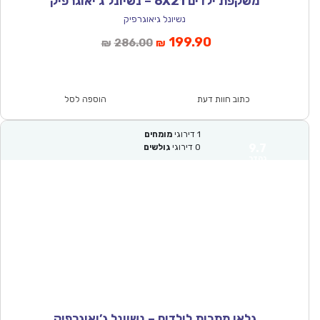
משקפת ילדים 6X21 – נשיונל ג’יאוגרפיק
נשיונל גיאוגרפיק
המחיר
המחיר
199.90
286.00
₪
₪
הנוכחי
המקורי
הוא:
היה:
₪286.00.
₪199.90.
כתוב חוות דעת
הוספה לסל
1
דירוגי
מומחים
9.7
0
דירוגי
גולשים
נהדר
גלאי מתכות לילדים – נשיונל ג’יאוגרפיק