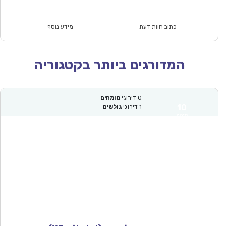
הוא:
היה:
₪84.00.
₪58.90.
כתוב חוות דעת
מידע נוסף
המדורגים ביותר בקטגוריה
0
דירוגי
מומחים
10
1
דירוגי
גולשים
מצוין