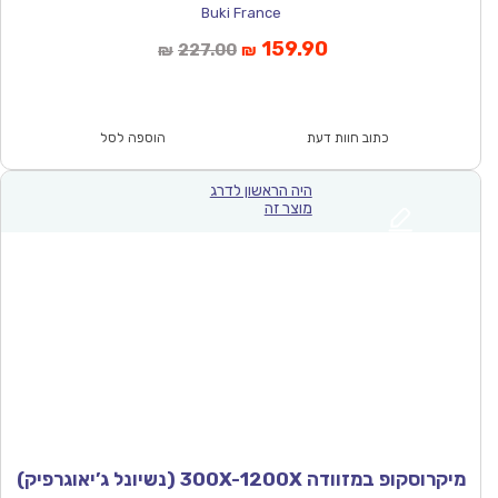
Buki France
המחיר
המחיר
159.90
227.00
₪
₪
הנוכחי
המקורי
הוא:
היה:
₪227.00.
₪159.90.
כתוב חוות דעת
הוספה לסל
היה הראשון לדרג
מוצר זה
מיקרוסקופ במזוודה 300X-1200X (נשיונל ג’יאוגרפיק)