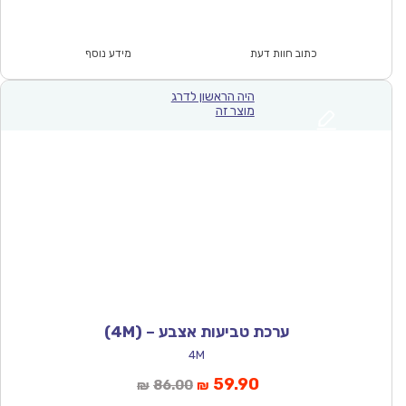
הנוכחי
המקורי
הוא:
היה:
₪86.00.
₪59.90.
כתוב חוות דעת
מידע נוסף
היה הראשון לדרג
מוצר זה
ערכת טביעות אצבע – (4M)
4M
המחיר
המחיר
59.90
86.00
₪
₪