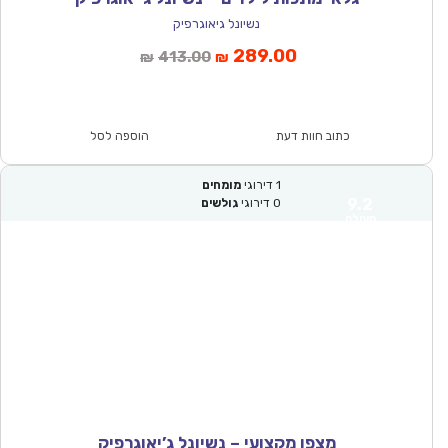
נשיונל גיאוגרפיק
המחיר
המחיר
289.00
413.00
₪
₪
הנוכחי
המקורי
הוא:
היה:
₪413.00.
₪289.00.
כתוב חוות דעת
הוספה לסל
1
דירוגי
מומחים
9.2
0
דירוגי
גולשים
מעולה
מצפן מקצועי – נשיונל ג’יאוגרפיק