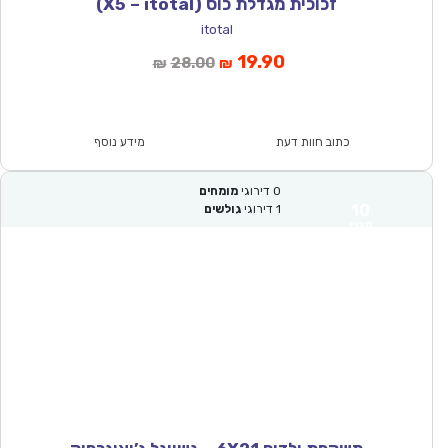
זכוכית מגדלת כוס (X5 – itotal)
itotal
המחיר
המחיר
19.90
28.00
₪
₪
הנוכחי
המקורי
הוא:
היה:
₪28.00.
₪19.90.
כתוב חוות דעת
מידע נוסף
0
דירוגי
מומחים
10
1
דירוגי
גולשים
מצוין