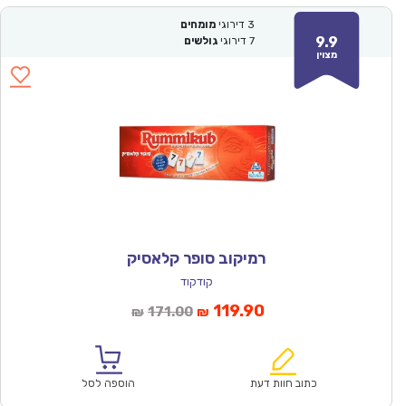
3
דירוגי
מומחים
9.9
7
דירוגי
גולשים
מצוין
רמיקוב סופר קלאסיק
קודקוד
המחיר
המחיר
119.90
171.00
₪
₪
הנוכחי
המקורי
הוא:
היה:
₪171.00.
₪119.90.
כתוב חוות דעת
הוספה לסל