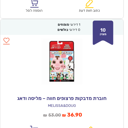
הוא:
היה:
₪53.00.
₪36.90.
כתוב חוות דעת
הוספה לסל
1
דירוגי
מומחים
10
0
דירוגי
גולשים
מצוין
חוברת מדבקות פרצופים חווה – מליסה ודאג
MELISSA&DOUG
המחיר
המחיר
36.90
53.00
₪
₪
הנוכחי
המקורי