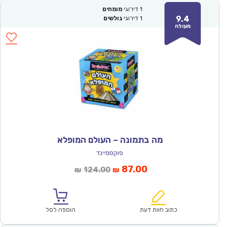
1
דירוגי
מומחים
9.4
1
דירוגי
גולשים
מעולה
מה בתמונה – העולם המופלא
פוקסמיינד
המחיר
המחיר
87.00
124.00
₪
₪
הנוכחי
המקורי
הוא:
היה:
₪124.00.
₪87.00.
כתוב חוות דעת
הוספה לסל