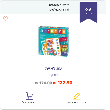
2
דירוגי
מומחים
9.6
5
דירוגי
גולשים
נהדר
עת לאיית
קודקוד
המחיר
המחיר
122.90
176.00
₪
₪
הנוכחי
המקורי
הוא:
היה:
₪176.00.
₪122.90.
כתוב חוות דעת
הוספה לסל