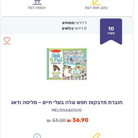
₪57.00.
₪39.90.
כתוב חוות דעת
הוספה לסל
1
דירוגי
מומחים
10
0
דירוגי
גולשים
מצוין
חוברת מדבקות חפש וגלה בעלי חיים – מליסה ודאג
MELISSA&DOUG
המחיר
המחיר
36.90
53.00
₪
₪
הנוכחי
המקורי
הוא:
היה: