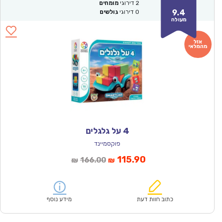
2
דירוגי
מומחים
9.4
0
דירוגי
גולשים
מעולה
4 על גלגלים
פוקסמיינד
המחיר
המחיר
115.90
166.00
₪
₪
הנוכחי
המקורי
הוא:
היה:
₪166.00.
₪115.90.
כתוב חוות דעת
מידע נוסף