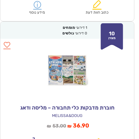
הוא:
היה:
₪53.00.
₪36.90.
כתוב חוות דעת
מידע נוסף
1
דירוגי
מומחים
10
0
דירוגי
גולשים
מצוין
חוברת מדבקות כלי תחבורה – מליסה ודאג
MELISSA&DOUG
המחיר
המחיר
36.90
53.00
₪
₪
הנוכחי
המקורי