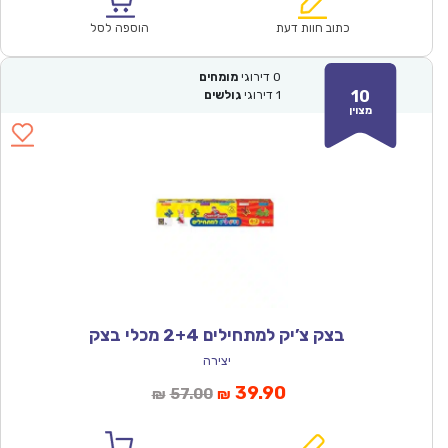
הוא:
היה:
₪57.00.
₪39.90.
כתוב חוות דעת
הוספה לסל
0
דירוגי
מומחים
10
1
דירוגי
גולשים
מצוין
בצק צ’יק למתחילים 2+4 מכלי בצק
יצירה
המחיר
המחיר
39.90
57.00
₪
₪
הנוכחי
המקורי
הוא:
היה: