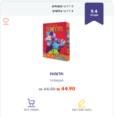
3
דירוגי
מומחים
9.4
4
דירוגי
גולשים
מעולה
חלומות
פוקסמיינד
המחיר
המחיר
44.90
64.00
₪
₪
הנוכחי
המקורי
הוא:
היה:
₪64.00.
₪44.90.
כתוב חוות דעת
הוספה לסל