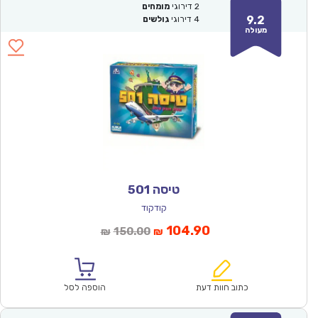
2
דירוגי
מומחים
9.2
4
דירוגי
גולשים
מעולה
טיסה 501
קודקוד
המחיר
המחיר
104.90
150.00
₪
₪
הנוכחי
המקורי
הוא:
היה:
₪150.00.
₪104.90.
כתוב חוות דעת
הוספה לסל