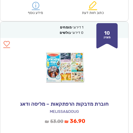
הוא:
היה:
₪56.00.
₪38.90.
כתוב חוות דעת
מידע נוסף
1
דירוגי
מומחים
10
0
דירוגי
גולשים
מצוין
חוברת מדבקות הרפתקאות – מליסה ודאג
MELISSA&DOUG
המחיר
המחיר
36.90
53.00
₪
₪
הנוכחי
המקורי