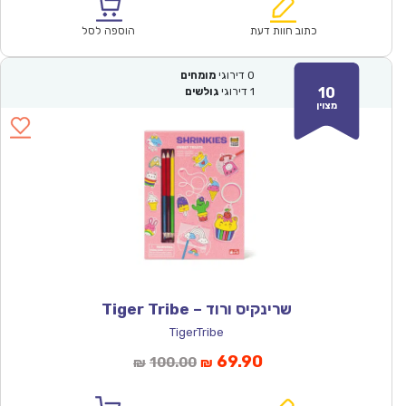
הוא:
היה:
₪53.00.
₪36.90.
כתוב חוות דעת
הוספה לסל
0
דירוגי
מומחים
10
1
דירוגי
גולשים
מצוין
שרינקיס ורוד – Tiger Tribe
TigerTribe
המחיר
המחיר
69.90
100.00
₪
₪
הנוכחי
המקורי