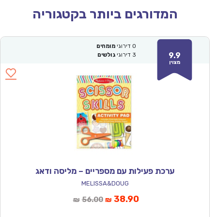
המדורגים ביותר בקטגוריה
0
דירוגי
מומחים
9.9
3
דירוגי
גולשים
מצוין
ערכת פעילות עם מספריים – מליסה ודאג
MELISSA&DOUG
המחיר
המחיר
38.90
56.00
₪
₪
הנוכחי
המקורי