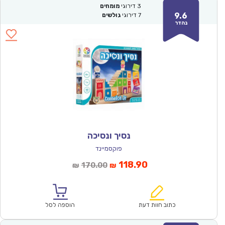
3
דירוגי
מומחים
9.6
7
דירוגי
גולשים
נהדר
נסיך ונסיכה
פוקסמיינד
המחיר
המחיר
118.90
170.00
₪
₪
הנוכחי
המקורי
הוא:
היה:
₪170.00.
₪118.90.
כתוב חוות דעת
הוספה לסל