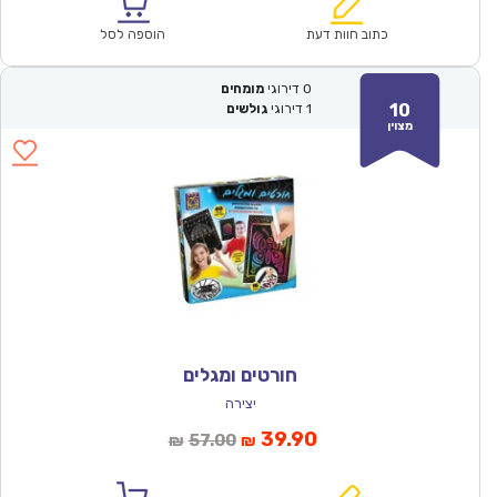
הוא:
היה:
₪100.00.
₪69.90.
כתוב חוות דעת
הוספה לסל
0
דירוגי
מומחים
10
1
דירוגי
גולשים
מצוין
חורטים ומגלים
יצירה
המחיר
המחיר
39.90
57.00
₪
₪
הנוכחי
המקורי