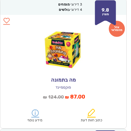
3
דירוגי
מומחים
9.8
4
דירוגי
גולשים
מצוין
מה בתמונה
פוקסמיינד
המחיר
המחיר
87.00
124.00
₪
₪
הנוכחי
המקורי
הוא:
היה:
₪124.00.
₪87.00.
כתוב חוות דעת
מידע נוסף