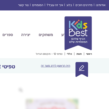
Ski
אודותינו
מדרגים וזוכים
בלוג
איך זה עובד?
המומחים
צור קשר
t
conten
מדע
משחקים
יצירה
ספרים
ראשי
|
חנות
|
כללי
|
טפיטי 12 – והקוסם הגדול
טפיטי 12 – והקוסם הגדול
היה הראשון לדרג מוצר זה