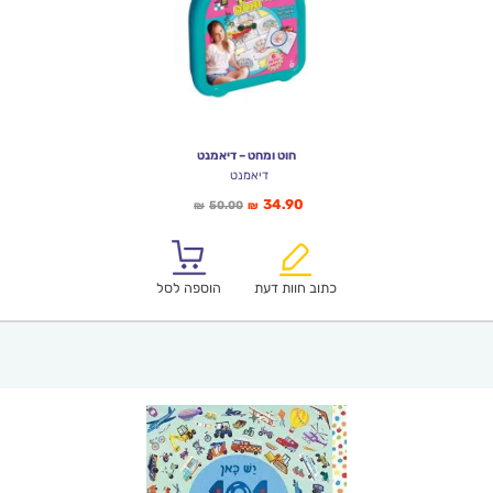
חוט ומחט – דיאמנט
דיאמנט
המחיר
המחיר
34.90
50.00
₪
₪
הנוכחי
המקורי
הוא:
היה:
₪50.00.
₪34.90.
כתוב חוות דעת
הוספה לסל