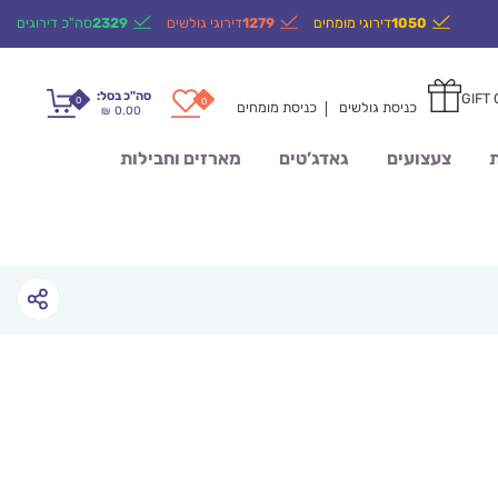
1050
דירוגי מומחים
1279
דירוגי גולשים
2329
סה"כ דירוגים
סה"כ בסל:
GIFT
0
0
כניסת גולשים
כניסת מומחים
0.00
₪
ת
צעצועים
גאדג’טים
מארזים וחבילות