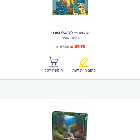
פיפ ופוזי – לילה בלי צפרדי
אקסל שפלר
המחיר
המחיר
39.90
57.00
₪
₪
הנוכחי
המקורי
הוא:
היה:
₪57.00.
₪39.90.
כתוב חוות דעת
הוספה לסל