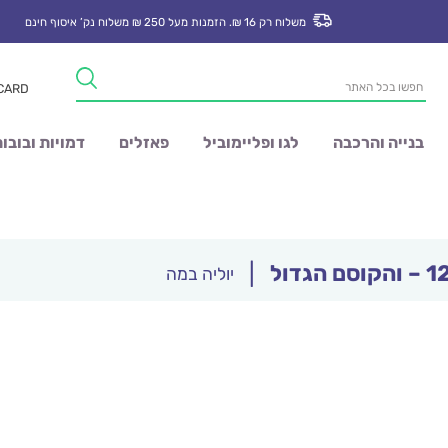
משלוח רק 16 ₪. הזמנות מעל 250 ₪ משלוח נק’ איסוף חינם
Products
 CARD
search
בנייה והרכבה
לגו ופליימוביל
פאזלים
דמויות ובובו
|
יוליה במה