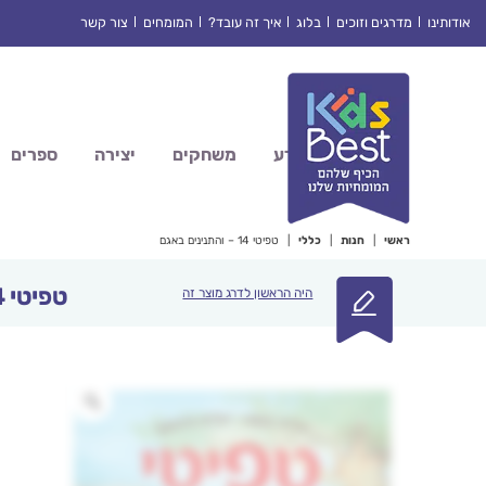
Ski
אודותינו
מדרגים וזוכים
בלוג
איך זה עובד?
המומחים
צור קשר
t
conten
מדע
משחקים
יצירה
ספרים
ראשי
|
חנות
|
כללי
|
טפיטי 14 – והתנינים באגם
טפיטי 14 – והתנינים באגם
היה הראשון לדרג מוצר זה