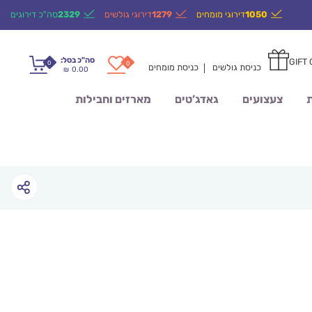
1050
דירוגי מומחים
1279
דירוגי גולשים
2329
סה"כ דירוגים
סה"כ בסל:
GIFT
0
0
כניסת גולשים
כניסת מומחים
0.00
₪
ת
צעצועים
גאדג’טים
מארזים וחבילות