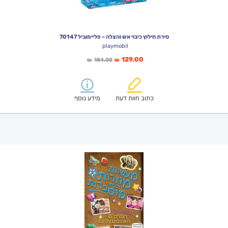
סירת חילוץ כיבוי אש והצלה – פליימוביל 70147
playmobil
המחיר
המחיר
129.00
184.00
₪
₪
הנוכחי
המקורי
הוא:
היה:
₪184.00.
₪129.00.
כתוב חוות דעת
מידע נוסף