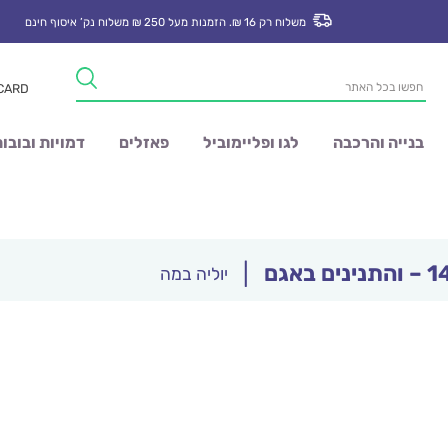
משלוח רק 16 ₪. הזמנות מעל 250 ₪ משלוח נק’ איסוף חינם
Products
 CARD
search
בנייה והרכבה
לגו ופליימוביל
פאזלים
דמויות ובובו
|
יוליה במה