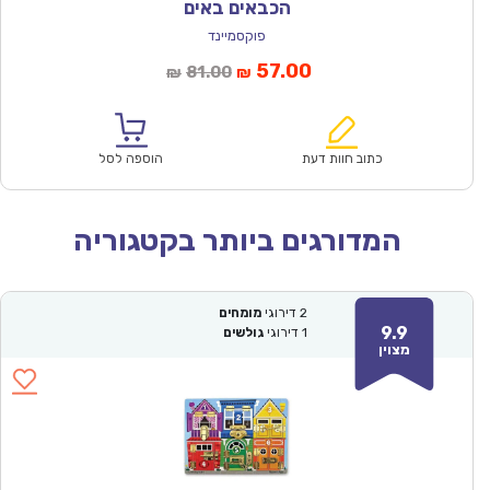
הכבאים באים
פוקסמיינד
המחיר
המחיר
57.00
81.00
₪
₪
הנוכחי
המקורי
הוא:
היה:
₪81.00.
₪57.00.
כתוב חוות דעת
הוספה לסל
המדורגים ביותר בקטגוריה
2
דירוגי
מומחים
9.9
1
דירוגי
גולשים
מצוין