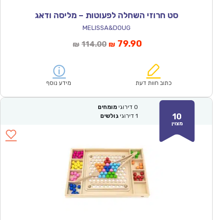
סט חרוזי השחלה לפעוטות – מליסה ודאג
MELISSA&DOUG
המחיר
המחיר
79.90
114.00
₪
₪
הנוכחי
המקורי
הוא:
היה:
₪114.00.
₪79.90.
כתוב חוות דעת
מידע נוסף
0
דירוגי
מומחים
10
1
דירוגי
גולשים
מצוין