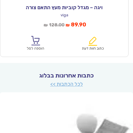
ויגה – מגדל קוביות מעץ התאם צורה
viga
המחיר
המחיר
89.90
128.00
₪
₪
הנוכחי
המקורי
הוא:
היה:
₪128.00.
₪89.90.
כתוב חוות דעת
הוספה לסל
כתבות אחרונות בבלוג
לכל הכתבות >>