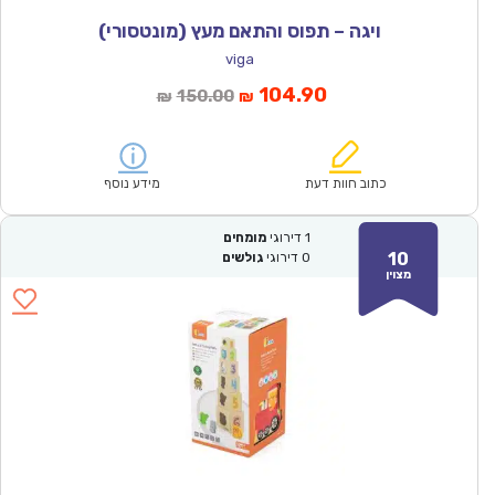
ויגה – תפוס והתאם מעץ (מונטסורי)
viga
המחיר
המחיר
104.90
150.00
₪
₪
הנוכחי
המקורי
הוא:
היה:
₪150.00.
₪104.90.
כתוב חוות דעת
מידע נוסף
1
דירוגי
מומחים
10
0
דירוגי
גולשים
מצוין