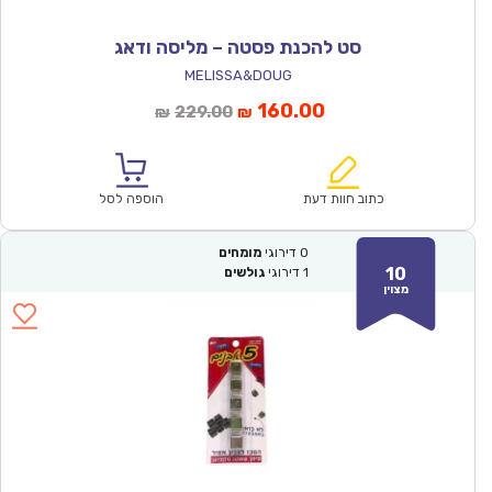
סט להכנת פסטה – מליסה ודאג
MELISSA&DOUG
המחיר
המחיר
160.00
229.00
₪
₪
הנוכחי
המקורי
הוא:
היה:
₪229.00.
₪160.00.
כתוב חוות דעת
הוספה לסל
0
דירוגי
מומחים
10
1
דירוגי
גולשים
מצוין