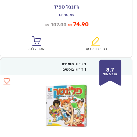
ג’ונגל ספיד
פוקסמיינד
המחיר
המחיר
74.90
107.00
₪
₪
הנוכחי
המקורי
הוא:
היה:
₪107.00.
₪74.90.
כתוב חוות דעת
הוספה לסל
1
דירוגי
מומחים
8.7
1
דירוגי
גולשים
טוב מאוד