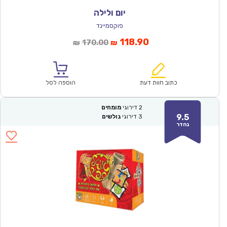
יום ולילה
פוקסמיינד
המחיר
המחיר
118.90
170.00
₪
₪
הנוכחי
המקורי
הוא:
היה:
₪170.00.
₪118.90.
כתוב חוות דעת
הוספה לסל
2
דירוגי
מומחים
9.5
3
דירוגי
גולשים
נהדר