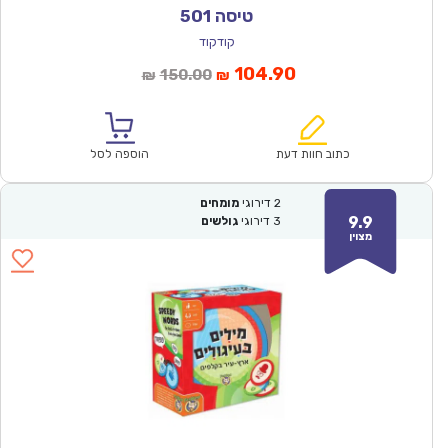
טיסה 501
קודקוד
המחיר
המחיר
104.90
150.00
₪
₪
הנוכחי
המקורי
הוא:
היה:
₪150.00.
₪104.90.
כתוב חוות דעת
הוספה לסל
2
דירוגי
מומחים
9.9
3
דירוגי
גולשים
מצוין