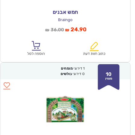
חמש אבנים
Braingo
המחיר
המחיר
24.90
36.00
₪
₪
הנוכחי
המקורי
הוא:
היה:
₪36.00.
₪24.90.
כתוב חוות דעת
הוספה לסל
1
דירוגי
מומחים
10
0
דירוגי
גולשים
מצוין