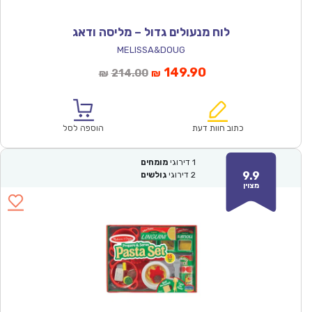
לוח מנעולים גדול – מליסה ודאג
MELISSA&DOUG
המחיר
המחיר
149.90
214.00
₪
₪
הנוכחי
המקורי
הוא:
היה:
₪214.00.
₪149.90.
כתוב חוות דעת
הוספה לסל
1
דירוגי
מומחים
9.9
2
דירוגי
גולשים
מצוין