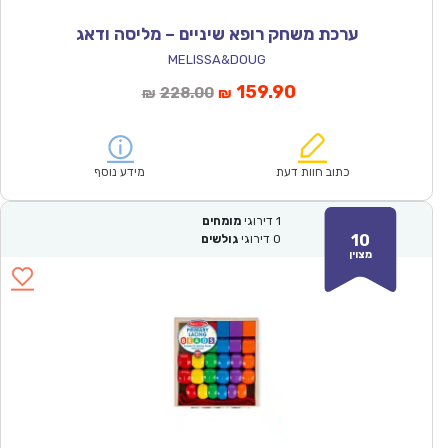
ערכת משחק רופא שיניים – מליסה ודאג
MELISSA&DOUG
המחיר
המחיר
159.90
228.00
₪
₪
הנוכחי
המקורי
הוא:
היה:
₪228.00.
₪159.90.
כתוב חוות דעת
מידע נוסף
1
דירוגי
מומחים
10
0
דירוגי
גולשים
מצוין