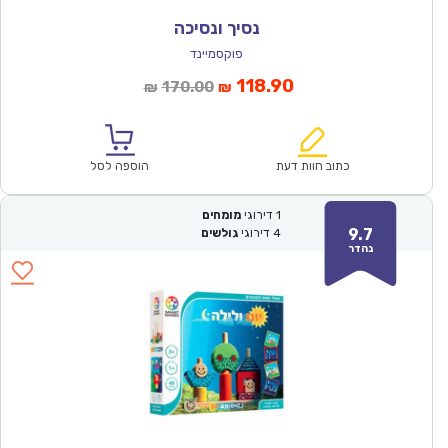
נסיך ונסיכה
פוקסמיינד
המחיר
המחיר
118.90
170.00
₪
₪
הנוכחי
המקורי
הוא:
היה:
₪170.00.
₪118.90.
כתוב חוות דעת
הוספה לסל
1
דירוגי
מומחים
9.7
4
דירוגי
גולשים
נהדר