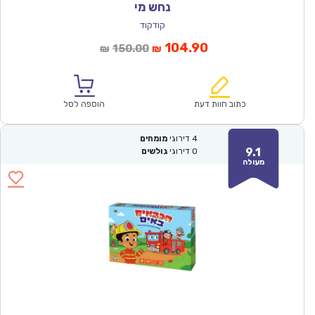
נחש מי
קודקוד
המחיר
המחיר
104.90
150.00
₪
₪
הנוכחי
המקורי
הוא:
היה:
₪150.00.
₪104.90.
כתוב חוות דעת
הוספה לסל
4
דירוגי
מומחים
9.1
0
דירוגי
גולשים
מעולה