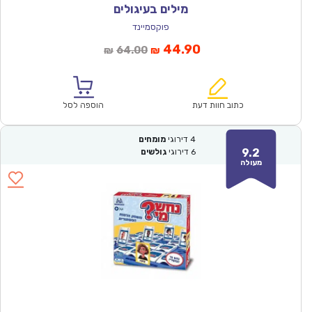
מילים בעיגולים
פוקסמיינד
המחיר
המחיר
44.90
64.00
₪
₪
הנוכחי
המקורי
הוא:
היה:
₪64.00.
₪44.90.
כתוב חוות דעת
הוספה לסל
4
דירוגי
מומחים
9.2
6
דירוגי
גולשים
מעולה