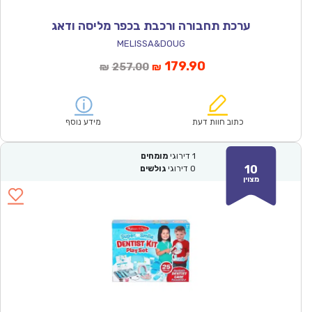
ערכת תחבורה ורכבת בכפר מליסה ודאג
MELISSA&DOUG
המחיר
המחיר
179.90
257.00
₪
₪
הנוכחי
המקורי
הוא:
היה:
₪257.00.
₪179.90.
כתוב חוות דעת
מידע נוסף
1
דירוגי
מומחים
10
0
דירוגי
גולשים
מצוין