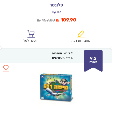
פלונטר
קודקוד
המחיר
המחיר
109.90
157.00
₪
₪
הנוכחי
המקורי
הוא:
היה:
₪157.00.
₪109.90.
כתוב חוות דעת
הוספה לסל
2
דירוגי
מומחים
9.2
4
דירוגי
גולשים
מעולה