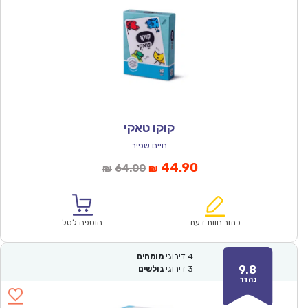
קוקו טאקי
חיים שפיר
המחיר
המחיר
44.90
64.00
₪
₪
הנוכחי
המקורי
הוא:
היה:
₪64.00.
₪44.90.
כתוב חוות דעת
הוספה לסל
4
דירוגי
מומחים
9.8
3
דירוגי
גולשים
נהדר