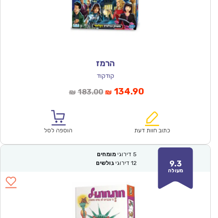
הרמז
קודקוד
המחיר
המחיר
134.90
183.00
₪
₪
הנוכחי
המקורי
הוא:
היה:
₪183.00.
₪134.90.
כתוב חוות דעת
הוספה לסל
5
דירוגי
מומחים
9.3
12
דירוגי
גולשים
מעולה