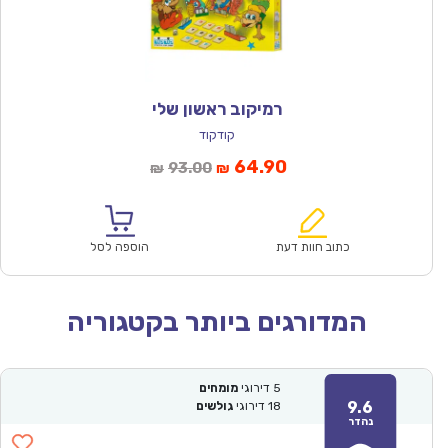
רמיקוב ראשון שלי
קודקוד
המחיר
המחיר
64.90
93.00
₪
₪
הנוכחי
המקורי
הוא:
היה:
₪93.00.
₪64.90.
כתוב חוות דעת
הוספה לסל
המדורגים ביותר בקטגוריה
5
דירוגי
מומחים
9.6
18
דירוגי
גולשים
נהדר