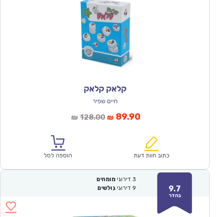
קלאק קלאק
חיים שפיר
המחיר
המחיר
89.90
128.00
₪
₪
הנוכחי
המקורי
הוא:
היה:
₪128.00.
₪89.90.
כתוב חוות דעת
הוספה לסל
3
דירוגי
מומחים
9.7
9
דירוגי
גולשים
נהדר