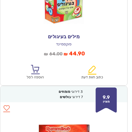
מילים בעיגולים
פוקסמיינד
המחיר
המחיר
44.90
64.00
₪
₪
הנוכחי
המקורי
הוא:
היה:
₪64.00.
₪44.90.
כתוב חוות דעת
הוספה לסל
3
דירוגי
מומחים
9.9
7
דירוגי
גולשים
מצוין