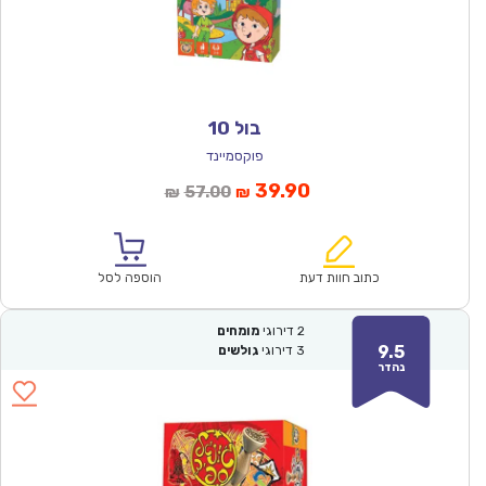
בול 10
פוקסמיינד
המחיר
המחיר
39.90
57.00
₪
₪
הנוכחי
המקורי
הוא:
היה:
₪57.00.
₪39.90.
כתוב חוות דעת
הוספה לסל
2
דירוגי
מומחים
9.5
3
דירוגי
גולשים
נהדר