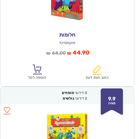
חלומות
פוקסמיינד
המחיר
המחיר
44.90
64.00
₪
₪
הנוכחי
המקורי
הוא:
היה:
₪64.00.
₪44.90.
כתוב חוות דעת
הוספה לסל
0
דירוגי
מומחים
9.9
2
דירוגי
גולשים
מצוין