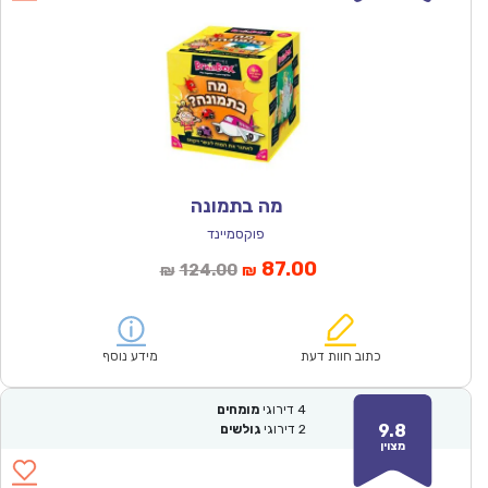
מה בתמונה
פוקסמיינד
המחיר
המחיר
87.00
124.00
₪
₪
הנוכחי
המקורי
הוא:
היה:
₪124.00.
₪87.00.
כתוב חוות דעת
מידע נוסף
4
דירוגי
מומחים
9.8
2
דירוגי
גולשים
מצוין