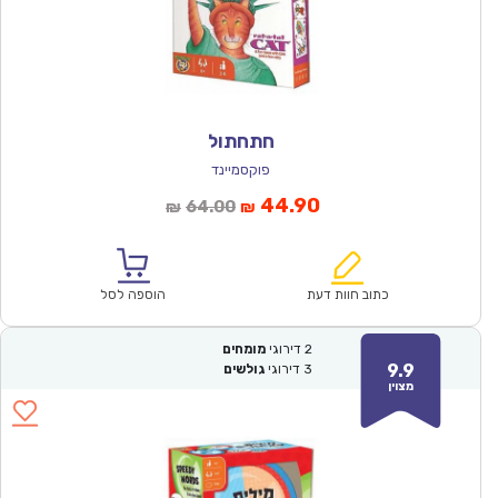
חתחתול
פוקסמיינד
המחיר
המחיר
44.90
64.00
₪
₪
הנוכחי
המקורי
הוא:
היה:
₪64.00.
₪44.90.
כתוב חוות דעת
הוספה לסל
2
דירוגי
מומחים
9.9
3
דירוגי
גולשים
מצוין