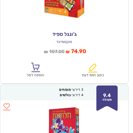
ג’ונגל ספיד
פוקסמיינד
המחיר
המחיר
74.90
107.00
₪
₪
הנוכחי
המקורי
הוא:
היה:
₪107.00.
₪74.90.
כתוב חוות דעת
הוספה לסל
3
דירוגי
מומחים
9.4
4
דירוגי
גולשים
מעולה