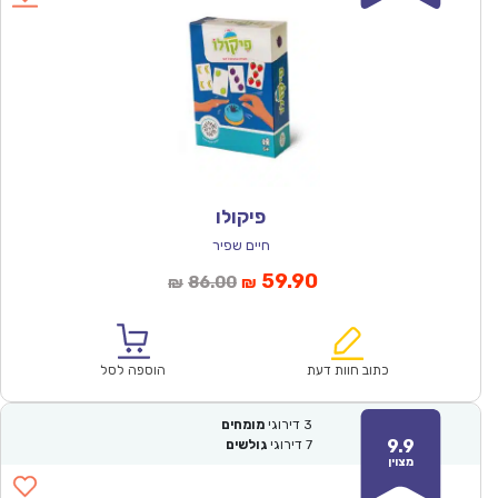
פיקולו
חיים שפיר
המחיר
המחיר
59.90
86.00
₪
₪
הנוכחי
המקורי
הוא:
היה:
₪86.00.
₪59.90.
כתוב חוות דעת
הוספה לסל
3
דירוגי
מומחים
9.9
7
דירוגי
גולשים
מצוין