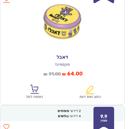
דאבל
פוקסמיינד
המחיר
המחיר
64.00
91.00
₪
₪
הנוכחי
המקורי
הוא:
היה:
₪91.00.
₪64.00.
כתוב חוות דעת
הוספה לסל
2
דירוגי
מומחים
9.9
4
דירוגי
גולשים
מצוין