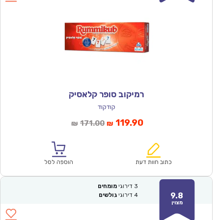
רמיקוב סופר קלאסיק
קודקוד
המחיר
המחיר
119.90
171.00
₪
₪
הנוכחי
המקורי
הוא:
היה:
₪171.00.
₪119.90.
כתוב חוות דעת
הוספה לסל
3
דירוגי
מומחים
9.8
4
דירוגי
גולשים
מצוין