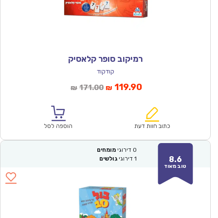
רמיקוב סופר קלאסיק
קודקוד
המחיר
המחיר
119.90
171.00
₪
₪
הנוכחי
המקורי
הוא:
היה:
₪171.00.
₪119.90.
כתוב חוות דעת
הוספה לסל
0
דירוגי
מומחים
8.6
1
דירוגי
גולשים
טוב מאוד