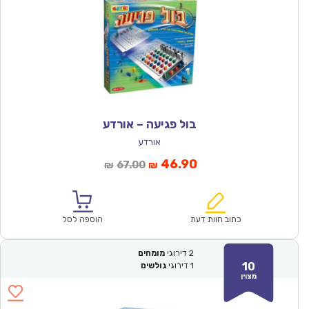
בול פגיעה – אורדע
אורדע
המחיר
המחיר
46.90
67.00
₪
₪
הנוכחי
המקורי
הוא:
היה:
₪67.00.
₪46.90.
כתוב חוות דעת
הוספה לסל
2
דירוגי
מומחים
10
1
דירוגי
גולשים
מצוין