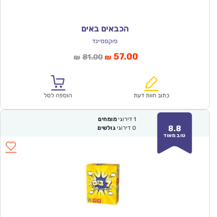
הכבאים באים
פוקסמיינד
המחיר
המחיר
57.00
81.00
₪
₪
הנוכחי
המקורי
הוא:
היה:
₪81.00.
₪57.00.
כתוב חוות דעת
הוספה לסל
1
דירוגי
מומחים
8.8
0
דירוגי
גולשים
טוב מאוד