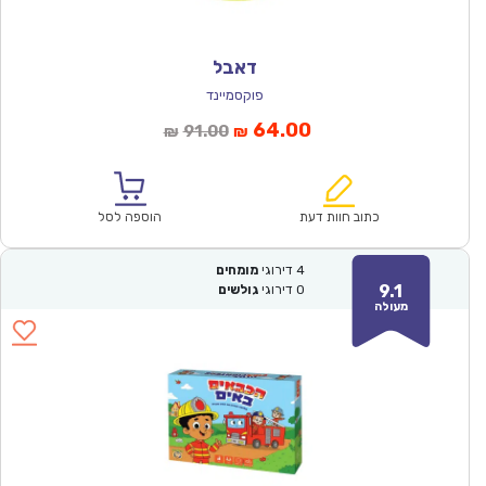
דאבל
פוקסמיינד
המחיר
המחיר
64.00
91.00
₪
₪
הנוכחי
המקורי
הוא:
היה:
₪91.00.
₪64.00.
כתוב חוות דעת
הוספה לסל
4
דירוגי
מומחים
9.1
0
דירוגי
גולשים
מעולה