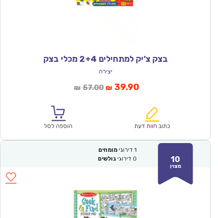
בצק צ’יק למתחילים 2+4 מכלי בצק
יצירה
המחיר
המחיר
39.90
57.00
₪
₪
הנוכחי
המקורי
הוא:
היה:
₪57.00.
₪39.90.
כתוב חוות דעת
הוספה לסל
1
דירוגי
מומחים
10
0
דירוגי
גולשים
מצוין