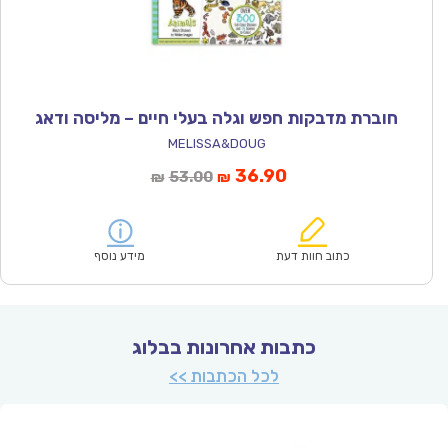
חוברת מדבקות חפש וגלה בעלי חיים – מליסה ודאג
MELISSA&DOUG
המחיר
המחיר
36.90
53.00
₪
₪
הנוכחי
המקורי
הוא:
היה:
₪53.00.
₪36.90.
כתוב חוות דעת
מידע נוסף
כתבות אחרונות בבלוג
לכל הכתבות >>