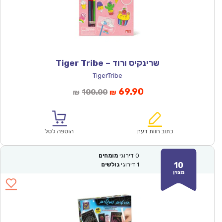
שרינקיס ורוד – Tiger Tribe
TigerTribe
המחיר
המחיר
69.90
100.00
₪
₪
הנוכחי
המקורי
הוא:
היה:
₪100.00.
₪69.90.
כתוב חוות דעת
הוספה לסל
0
דירוגי
מומחים
10
1
דירוגי
גולשים
מצוין