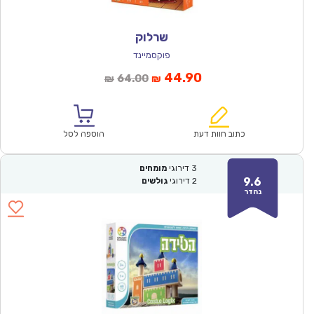
שרלוק
פוקסמיינד
המחיר
המחיר
44.90
64.00
₪
₪
הנוכחי
המקורי
הוא:
היה:
₪64.00.
₪44.90.
כתוב חוות דעת
הוספה לסל
3
דירוגי
מומחים
9.6
2
דירוגי
גולשים
נהדר