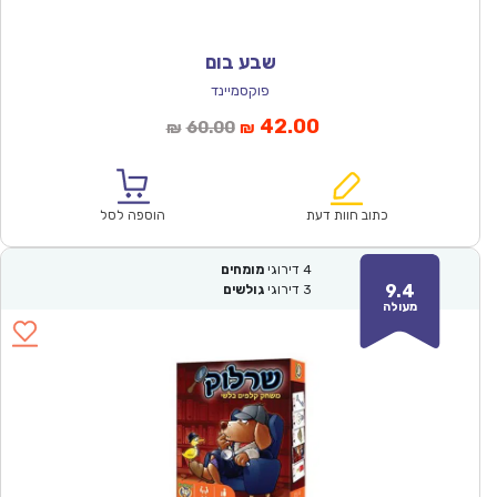
שבע בום
פוקסמיינד
המחיר
המחיר
42.00
60.00
₪
₪
הנוכחי
המקורי
הוא:
היה:
₪60.00.
₪42.00.
כתוב חוות דעת
הוספה לסל
4
דירוגי
מומחים
9.4
3
דירוגי
גולשים
מעולה