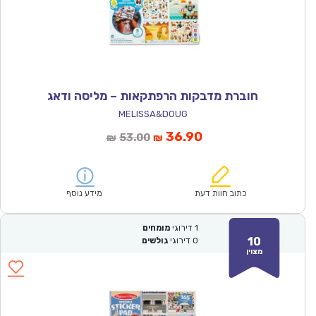
חוברת מדבקות הרפתקאות – מליסה ודאג
MELISSA&DOUG
המחיר
המחיר
36.90
53.00
₪
₪
הנוכחי
המקורי
הוא:
היה:
₪53.00.
₪36.90.
כתוב חוות דעת
מידע נוסף
1
דירוגי
מומחים
10
0
דירוגי
גולשים
מצוין