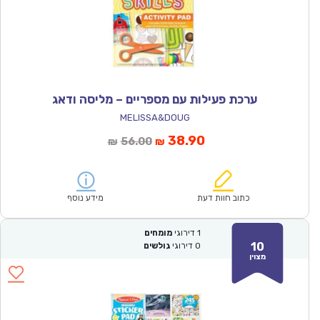
ערכת פעילות עם מספריים – מליסה ודאג
MELISSA&DOUG
המחיר
המחיר
38.90
56.00
₪
₪
הנוכחי
המקורי
הוא:
היה:
₪56.00.
₪38.90.
כתוב חוות דעת
מידע נוסף
1
דירוגי
מומחים
10
0
דירוגי
גולשים
מצוין