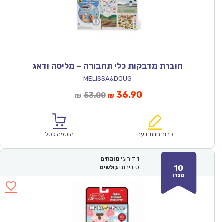
חוברת מדבקות כלי תחבורה – מליסה ודאג
MELISSA&DOUG
המחיר
המחיר
36.90
53.00
₪
₪
הנוכחי
המקורי
הוא:
היה:
₪53.00.
₪36.90.
כתוב חוות דעת
הוספה לסל
1
דירוגי
מומחים
10
0
דירוגי
גולשים
מצוין