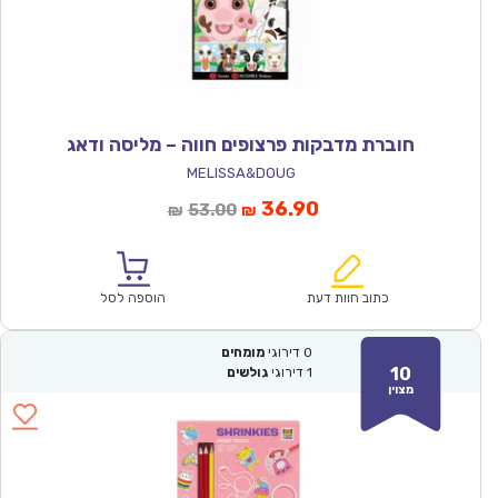
חוברת מדבקות פרצופים חווה – מליסה ודאג
MELISSA&DOUG
המחיר
המחיר
36.90
53.00
₪
₪
הנוכחי
המקורי
הוא:
היה:
₪53.00.
₪36.90.
כתוב חוות דעת
הוספה לסל
0
דירוגי
מומחים
10
1
דירוגי
גולשים
מצוין