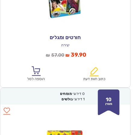
חורטים ומגלים
יצירה
המחיר
המחיר
39.90
57.00
₪
₪
הנוכחי
המקורי
הוא:
היה:
₪57.00.
₪39.90.
כתוב חוות דעת
הוספה לסל
0
דירוגי
מומחים
10
1
דירוגי
גולשים
מצוין