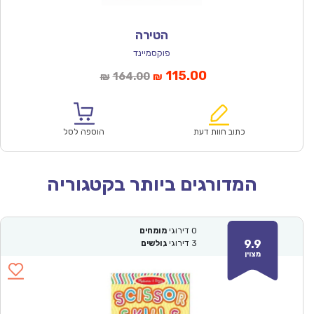
הטירה
פוקסמיינד
המחיר
המחיר
115.00
164.00
₪
₪
הנוכחי
המקורי
הוא:
היה:
₪164.00.
₪115.00.
כתוב חוות דעת
הוספה לסל
המדורגים ביותר בקטגוריה
0
דירוגי
מומחים
9.9
3
דירוגי
גולשים
מצוין