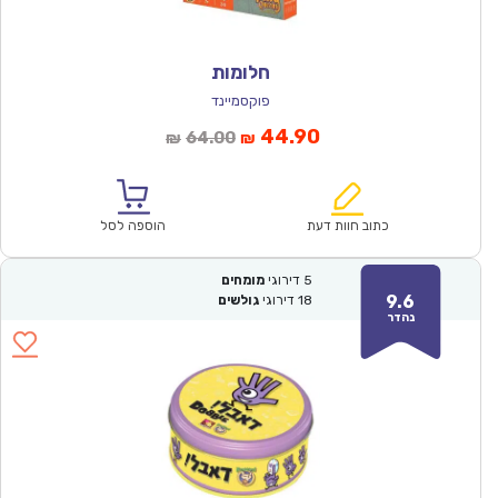
חלומות
פוקסמיינד
המחיר
המחיר
44.90
64.00
₪
₪
הנוכחי
המקורי
הוא:
היה:
₪64.00.
₪44.90.
כתוב חוות דעת
הוספה לסל
5
דירוגי
מומחים
9.6
18
דירוגי
גולשים
נהדר