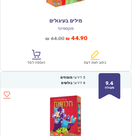
מילים בעיגולים
פוקסמיינד
המחיר
המחיר
44.90
64.00
₪
₪
הנוכחי
המקורי
הוא:
היה:
₪64.00.
₪44.90.
כתוב חוות דעת
הוספה לסל
3
דירוגי
מומחים
9.4
4
דירוגי
גולשים
מעולה