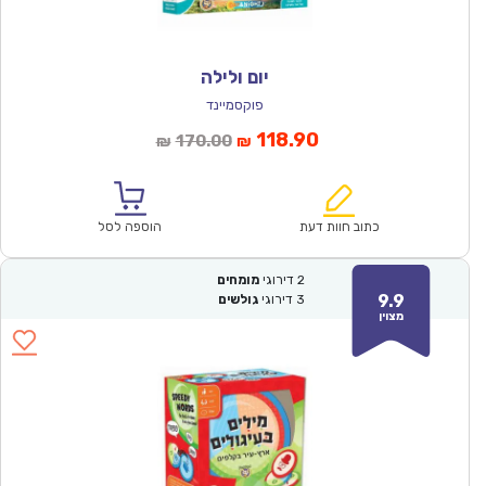
יום ולילה
פוקסמיינד
המחיר
המחיר
118.90
170.00
₪
₪
הנוכחי
המקורי
הוא:
היה:
₪170.00.
₪118.90.
כתוב חוות דעת
הוספה לסל
2
דירוגי
מומחים
9.9
3
דירוגי
גולשים
מצוין