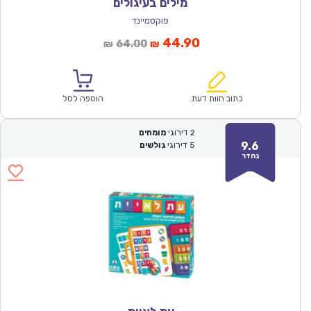
מילים בעיגולים
פוקסמיינד
המחיר
המחיר
44.90
64.00
₪
₪
הנוכחי
המקורי
הוא:
היה:
₪64.00.
₪44.90.
כתוב חוות דעת
הוספה לסל
2
דירוגי
מומחים
9.6
5
דירוגי
גולשים
נהדר