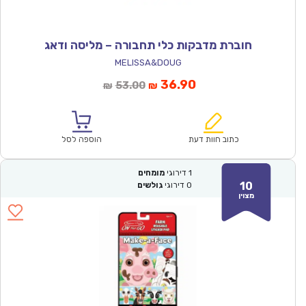
חוברת מדבקות כלי תחבורה – מליסה ודאג
MELISSA&DOUG
המחיר
המחיר
36.90
53.00
₪
₪
הנוכחי
המקורי
הוא:
היה:
₪53.00.
₪36.90.
כתוב חוות דעת
הוספה לסל
1
דירוגי
מומחים
10
0
דירוגי
גולשים
מצוין