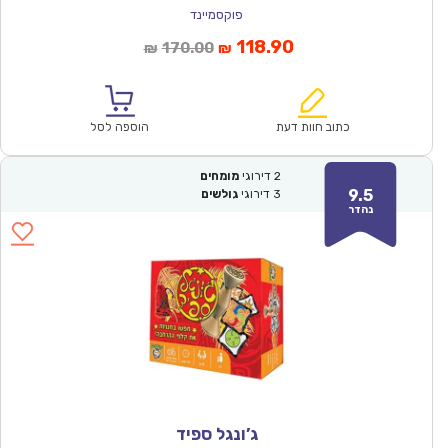
פוקסמיינד
המחיר
המחיר
118.90
170.00
₪
₪
הנוכחי
המקורי
הוא:
היה:
₪170.00.
₪118.90.
כתוב חוות דעת
הוספה לסל
2
דירוגי
מומחים
9.5
3
דירוגי
גולשים
נהדר
ג’ונגל ספיד