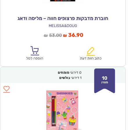
חוברת מדבקות פרצופים חווה – מליסה ודאג
MELISSA&DOUG
המחיר
המחיר
36.90
53.00
₪
₪
הנוכחי
המקורי
הוא:
היה:
₪53.00.
₪36.90.
כתוב חוות דעת
הוספה לסל
0
דירוגי
מומחים
10
1
דירוגי
גולשים
מצוין