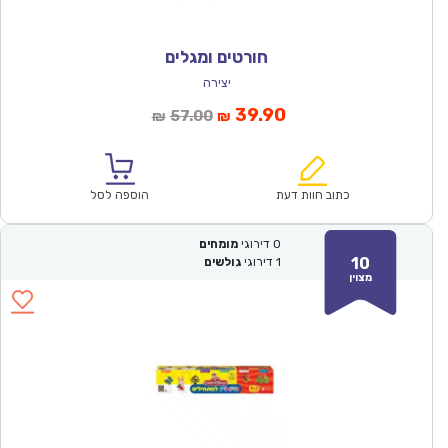
חורטים ומגלים
יצירה
המחיר
המחיר
39.90
57.00
₪
₪
הנוכחי
המקורי
הוא:
היה:
₪57.00.
₪39.90.
כתוב חוות דעת
הוספה לסל
0
דירוגי
מומחים
10
1
דירוגי
גולשים
מצוין