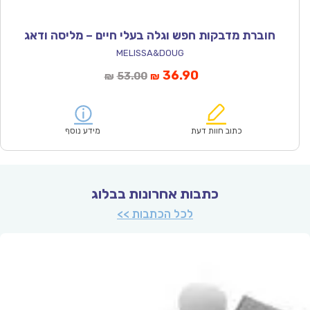
חוברת מדבקות חפש וגלה בעלי חיים – מליסה ודאג
MELISSA&DOUG
המחיר
המחיר
36.90
53.00
₪
₪
הנוכחי
המקורי
הוא:
היה:
₪53.00.
₪36.90.
כתוב חוות דעת
מידע נוסף
כתבות אחרונות בבלוג
לכל הכתבות >>