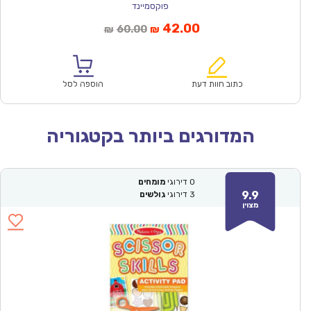
פוקסמיינד
המחיר
המחיר
42.00
60.00
₪
₪
הנוכחי
המקורי
הוא:
היה:
₪60.00.
₪42.00.
כתוב חוות דעת
הוספה לסל
המדורגים ביותר בקטגוריה
0
דירוגי
מומחים
9.9
3
דירוגי
גולשים
מצוין