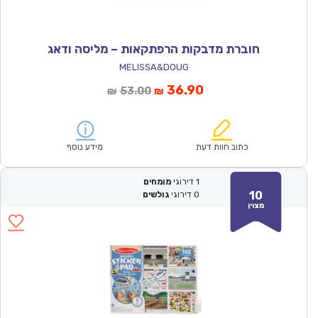
חוברת מדבקות הרפתקאות – מליסה ודאג
MELISSA&DOUG
המחיר
המחיר
36.90
53.00
₪
₪
הנוכחי
המקורי
הוא:
היה:
₪53.00.
₪36.90.
כתוב חוות דעת
מידע נוסף
1
דירוגי
מומחים
10
0
דירוגי
גולשים
מצוין