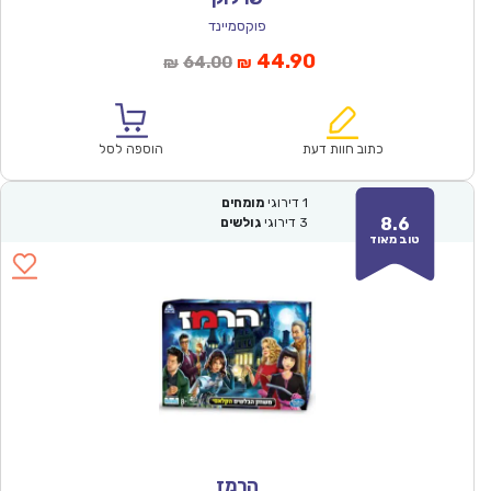
פוקסמיינד
המחיר
המחיר
44.90
64.00
₪
₪
הנוכחי
המקורי
הוא:
היה:
₪64.00.
₪44.90.
כתוב חוות דעת
הוספה לסל
1
דירוגי
מומחים
8.6
3
דירוגי
גולשים
טוב מאוד
הרמז