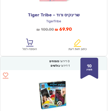
שרינקיס ורוד – Tiger Tribe
TigerTribe
המחיר
המחיר
69.90
100.00
₪
₪
הנוכחי
המקורי
הוא:
היה:
₪100.00.
₪69.90.
כתוב חוות דעת
הוספה לסל
0
דירוגי
מומחים
10
1
דירוגי
גולשים
מצוין