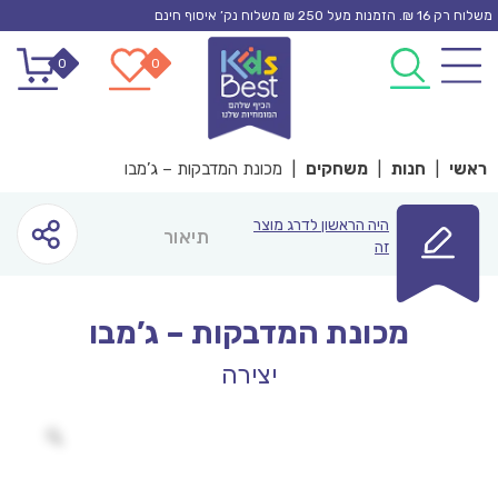
Ski
משלוח רק 16 ₪. הזמנות מעל 250 ₪ משלוח נק’ איסוף חינם
t
0
0
conten
ראשי
|
חנות
|
משחקים
|
מכונת המדבקות – ג’מבו
היה הראשון לדרג מוצר
תיאור
זה
מכונת המדבקות – ג’מבו
יצירה