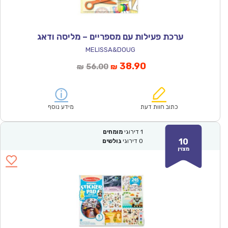
ערכת פעילות עם מספריים – מליסה ודאג
MELISSA&DOUG
המחיר
המחיר
38.90
56.00
₪
₪
הנוכחי
המקורי
הוא:
היה:
₪56.00.
₪38.90.
כתוב חוות דעת
מידע נוסף
1
דירוגי
מומחים
10
0
דירוגי
גולשים
מצוין