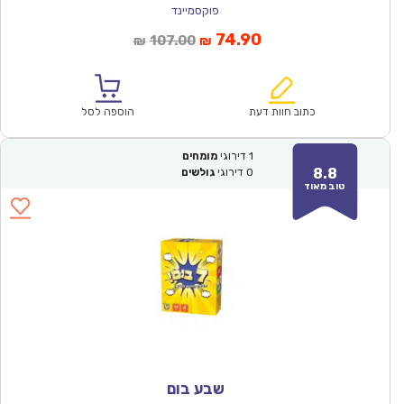
פוקסמיינד
המחיר
המחיר
74.90
107.00
₪
₪
הנוכחי
המקורי
הוא:
היה:
₪107.00.
₪74.90.
כתוב חוות דעת
הוספה לסל
1
דירוגי
מומחים
8.8
0
דירוגי
גולשים
טוב מאוד
שבע בום