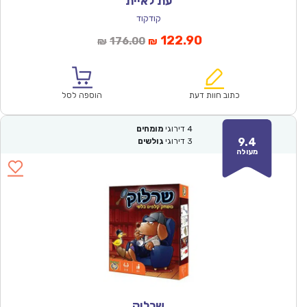
עת לאיית
קודקוד
המחיר
המחיר
122.90
176.00
₪
₪
הנוכחי
המקורי
הוא:
היה:
₪176.00.
₪122.90.
כתוב חוות דעת
הוספה לסל
4
דירוגי
מומחים
9.4
3
דירוגי
גולשים
מעולה
שרלוק