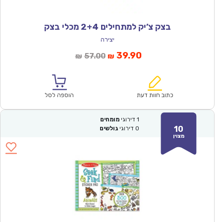
בצק צ’יק למתחילים 2+4 מכלי בצק
יצירה
המחיר
המחיר
39.90
57.00
₪
₪
הנוכחי
המקורי
הוא:
היה:
₪57.00.
₪39.90.
כתוב חוות דעת
הוספה לסל
1
דירוגי
מומחים
10
0
דירוגי
גולשים
מצוין