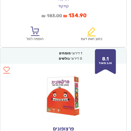
קודקוד
המחיר
המחיר
134.90
183.00
₪
₪
הנוכחי
המקורי
הוא:
היה:
₪183.00.
₪134.90.
כתוב חוות דעת
הוספה לסל
1
דירוגי
מומחים
8.1
0
דירוגי
גולשים
טוב מאוד
פרצופונים