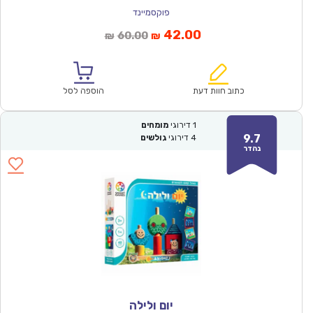
פוקסמיינד
המחיר
המחיר
42.00
60.00
₪
₪
הנוכחי
המקורי
הוא:
היה:
₪60.00.
₪42.00.
כתוב חוות דעת
הוספה לסל
1
דירוגי
מומחים
9.7
4
דירוגי
גולשים
נהדר
יום ולילה