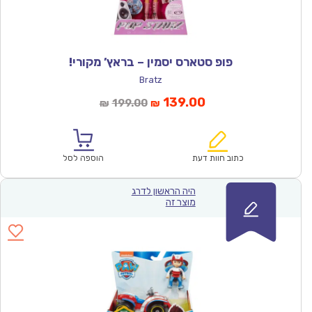
פופ סטארס יסמין – בראץ’ מקורי!
Bratz
המחיר
המחיר
139.00
199.00
₪
₪
הנוכחי
המקורי
הוא:
היה:
₪199.00.
₪139.00.
כתוב חוות דעת
הוספה לסל
היה הראשון לדרג
מוצר זה