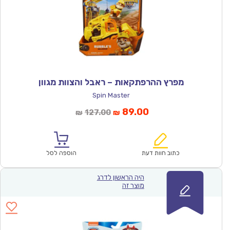
מפרץ ההרפתקאות – ראבל והצוות מגוון
Spin Master
המחיר
המחיר
89.00
127.00
₪
₪
הנוכחי
המקורי
הוא:
היה:
₪127.00.
₪89.00.
כתוב חוות דעת
הוספה לסל
היה הראשון לדרג
מוצר זה