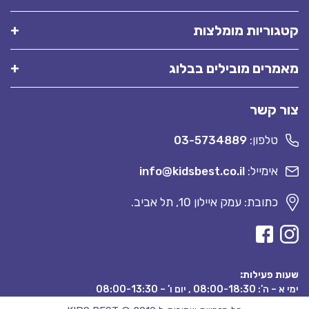
קטגוריות מומלצות
מאמרים מובילים בבלוג
צור קשר
טלפון:
03-5734889
אימייל:
info@kidsbest.co.il
כתובת: עמק איילון 10, תל אביב.
שעות פעילות:
ימי א – ה’: 08:00-18:30 , יום ו’ – 08:00-13:30