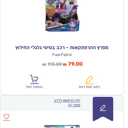
מפרץ ההרפתקאות – רכב בסיסי גלגלי החילוץ
Paw Patrol
המחיר
המחיר
79.00
113.00
₪
₪
הנוכחי
המקורי
הוא:
היה:
₪113.00.
₪79.00.
כתוב חוות דעת
הוספה לסל
היה הראשון לדרג
מוצר זה