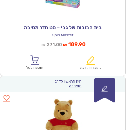
בית הבובות של גבי – סט חדר מסיבה
Spin Master
המחיר
המחיר
189.90
271.00
₪
₪
הנוכחי
המקורי
הוא:
היה:
₪271.00.
₪189.90.
כתוב חוות דעת
הוספה לסל
היה הראשון לדרג
מוצר זה