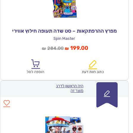
מפרץ ההרפתקאות – סט שדה תעופה חילוץ אווירי
Spin Master
המחיר
המחיר
199.00
284.00
₪
₪
הנוכחי
המקורי
הוא:
היה:
₪284.00.
₪199.00.
כתוב חוות דעת
הוספה לסל
היה הראשון לדרג
מוצר זה