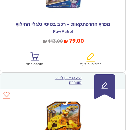
מפרץ ההרפתקאות – רכב בסיסי גלגלי החילוץ
Paw Patrol
המחיר
המחיר
79.00
113.00
₪
₪
הנוכחי
המקורי
הוא:
היה:
₪113.00.
₪79.00.
כתוב חוות דעת
הוספה לסל
היה הראשון לדרג
מוצר זה