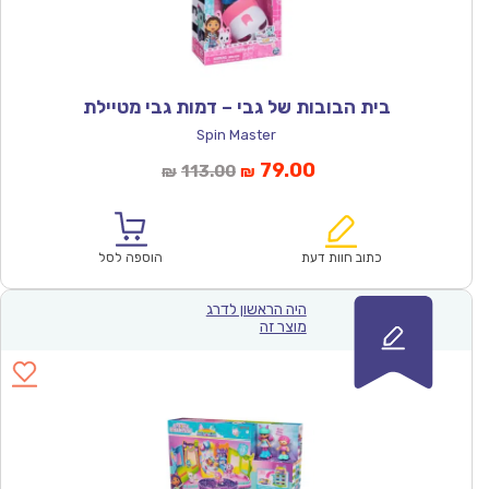
בית הבובות של גבי – דמות גבי מטיילת
Spin Master
המחיר
המחיר
79.00
113.00
₪
₪
הנוכחי
המקורי
הוא:
היה:
₪113.00.
₪79.00.
כתוב חוות דעת
הוספה לסל
היה הראשון לדרג
מוצר זה