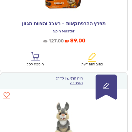
מפרץ ההרפתקאות – ראבל והצוות מגוון
Spin Master
המחיר
המחיר
89.00
127.00
₪
₪
הנוכחי
המקורי
הוא:
היה:
₪127.00.
₪89.00.
כתוב חוות דעת
הוספה לסל
היה הראשון לדרג
מוצר זה