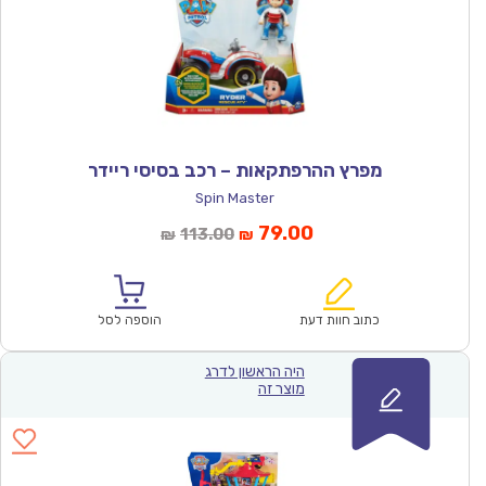
מפרץ ההרפתקאות – רכב בסיסי ריידר
Spin Master
המחיר
המחיר
79.00
113.00
₪
₪
הנוכחי
המקורי
הוא:
היה:
₪113.00.
₪79.00.
כתוב חוות דעת
הוספה לסל
היה הראשון לדרג
מוצר זה