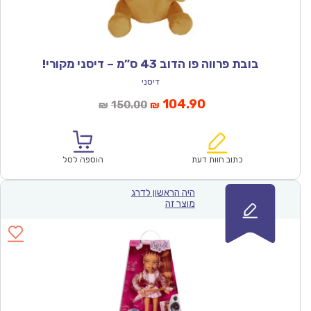
בובת פרווה פו הדוב 43 ס”מ – דיסני מקורי!
דיסני
המחיר
המחיר
104.90
150.00
₪
₪
הנוכחי
המקורי
הוא:
היה:
₪150.00.
₪104.90.
כתוב חוות דעת
הוספה לסל
היה הראשון לדרג
מוצר זה