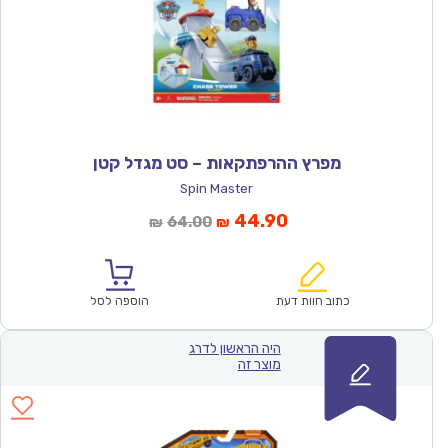
מפרץ ההרפתקאות – סט מגדל קטן
Spin Master
המחיר
המחיר
44.90
64.00
₪
₪
הנוכחי
המקורי
הוא:
היה:
₪64.00.
₪44.90.
כתוב חוות דעת
הוספה לסל
היה הראשון לדרג
מוצר זה