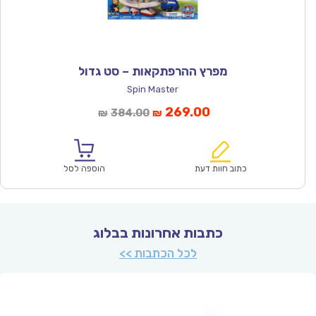
מפרץ ההרפתקאות – סט גדול
Spin Master
המחיר
המחיר
269.00
384.00
₪
₪
הנוכחי
המקורי
הוא:
היה:
₪384.00.
₪269.00.
כתוב חוות דעת
הוספה לסל
כתבות אחרונות בבלוג
לכל הכתבות >>