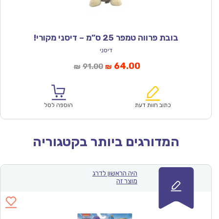
בובת פרווה טמפר 25 ס”מ – דיסני מקורי!
דיסני
המחיר
המחיר
64.00
91.00
₪
₪
הנוכחי
המקורי
הוא:
היה:
₪91.00.
₪64.00.
כתוב חוות דעת
הוספה לסל
המדורגים ביותר בקטגוריה
היה הראשון לדרג
מוצר זה