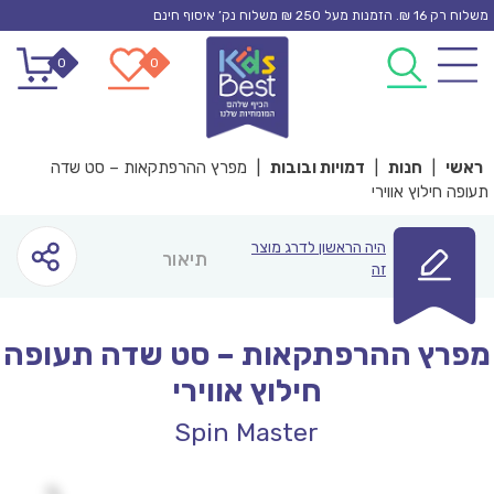
Ski
משלוח רק 16 ₪. הזמנות מעל 250 ₪ משלוח נק’ איסוף חינם
t
0
0
conten
ראשי
|
חנות
|
דמויות ובובות
|
מפרץ ההרפתקאות – סט שדה
תעופה חילוץ אווירי
היה הראשון לדרג מוצר
תיאור
זה
מפרץ ההרפתקאות – סט שדה תעופה
חילוץ אווירי
Spin Master