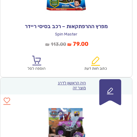
מפרץ ההרפתקאות – רכב בסיסי ריידר
Spin Master
המחיר
המחיר
79.00
113.00
₪
₪
הנוכחי
המקורי
הוא:
היה:
₪113.00.
₪79.00.
כתוב חוות דעת
הוספה לסל
היה הראשון לדרג
מוצר זה