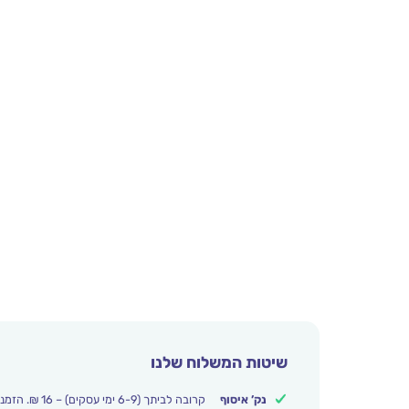
שיטות המשלוח שלנו
נק’ איסוף
קרובה לביתך (6-9 ימי עסקים) – 16 ₪. הזמנות מעל 250 ₪ משלוח חינם.