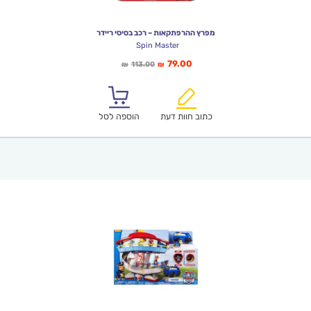
מפרץ ההרפתקאות – רכב בסיסי ריידר
Spin Master
המחיר
המחיר
79.00
113.00
₪
₪
הנוכחי
המקורי
הוא:
היה:
₪113.00.
₪79.00.
כתוב חוות דעת
הוספה לסל