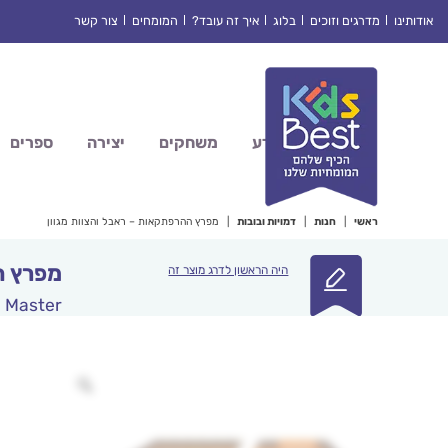
Ski
אודותינו
מדרגים וזוכים
בלוג
איך זה עובד?
המומחים
צור קשר
t
conten
מדע
משחקים
יצירה
ספרים
ראשי
|
חנות
|
דמויות ובובות
|
מפרץ ההרפתקאות – ראבל והצוות מגוון
מפרץ ה
היה הראשון לדרג מוצר זה
n Master