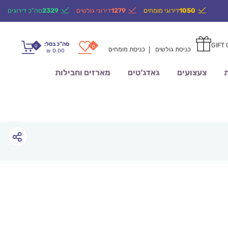
1050
דירוגי מומחים
1279
דירוגי גולשים
2329
סה"כ דירוגים
סה"כ בסל:
GIFT
0
0
כניסת גולשים
כניסת מומחים
0.00
₪
ת
צעצועים
גאדג’טים
מארזים וחבילות