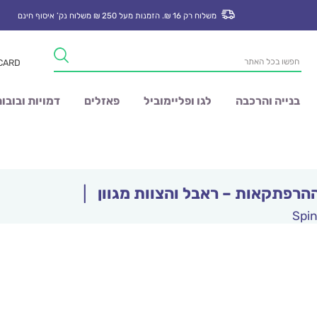
משלוח רק 16 ₪. הזמנות מעל 250 ₪ משלוח נק’ איסוף חינם
Products
 CARD
search
בנייה והרכבה
לגו ופליימוביל
פאזלים
דמויות ובובו
הרפתקאות – ראבל והצוות מגוון
|
Spi