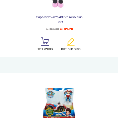
בובת פרווה מיני 43 ס”מ – דיסני מקורי!
דיסני
המחיר
המחיר
89.90
128.00
₪
₪
הנוכחי
המקורי
הוא:
היה:
₪128.00.
₪89.90.
כתוב חוות דעת
הוספה לסל