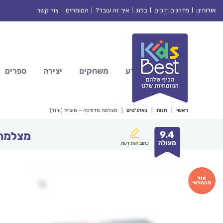
Ski
אודותינו
מדרגים וזוכים
בלוג
איך זה עובד?
המומחים
צור קשר
t
conten
מדע
משחקים
יצירה
ספרים
ראשי
|
חנות
|
גאדג'טים
|
מצלמה מדפיסה – מובייל (ורוד)
9.4
מצלמה 
מעולה
כתוב חוות דעת