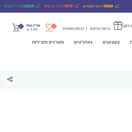
1050
דירוגי מומחים
1279
דירוגי גולשים
2329
סה"כ דירוגים
סה"כ בסל:
GIFT
0
0
כניסת גולשים
כניסת מומחים
0.00
₪
ת
צעצועים
גאדג’טים
מארזים וחבילות