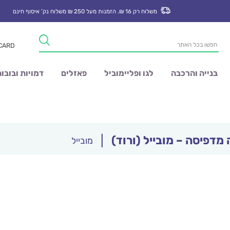
משלוח רק 16 ₪. הזמנות מעל 250 ₪ משלוח נק’ איסוף חינם
Products
 CARD
search
בנייה והרכבה
לגו ופליימוביל
פאזלים
דמויות ובובו
מדפיסה – מובייל (ורוד)
|
מובייל