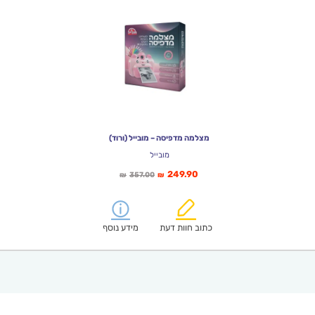
מצלמה מדפיסה – מובייל (ורוד)
מובייל
המחיר
המחיר
249.90
357.00
₪
₪
הנוכחי
המקורי
הוא:
היה:
₪357.00.
₪249.90.
כתוב חוות דעת
מידע נוסף