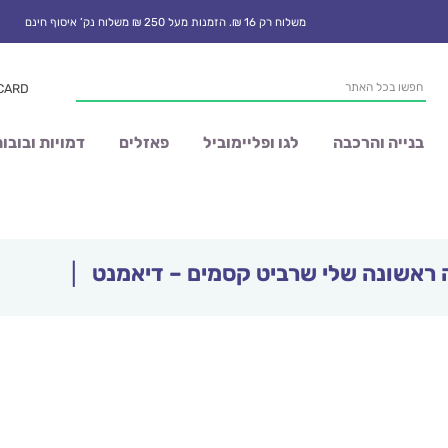
משלוח רק 16 ₪. הזמנות מעל 250 ₪ משלוח נק’ איסוף חינם
Products
 CARD
search
בנייה והרכבה
לגו ופליימוביל
פאזלים
דמויות ובובו
ראשונה שלי שרביט קסמים – דיאמנט
|