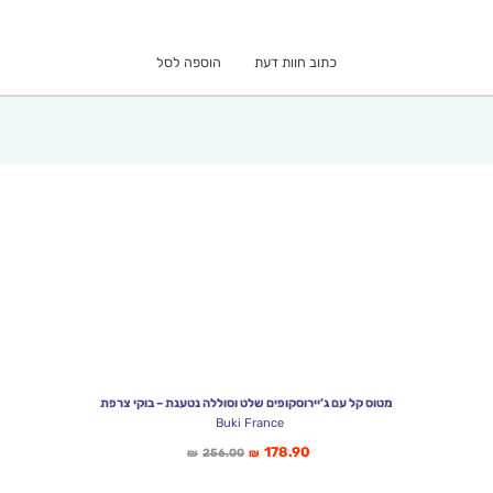
הוא:
היה:
₪93.00.
₪64.90.
כתוב חוות דעת
הוספה לסל
מטוס קל עם ג’יירוסקופים שלט וסוללה נטענת – בוקי צרפת
Buki France
המחיר
המחיר
178.90
256.00
₪
₪
הנוכחי
המקורי
הוא:
היה: