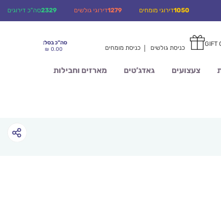
1050
דירוגי מומחים
1279
דירוגי גולשים
2329
סה"כ דירוגים
סה"כ בסל:
GIFT
0
0
כניסת גולשים
כניסת מומחים
0.00
₪
ת
צעצועים
גאדג’טים
מארזים וחבילות