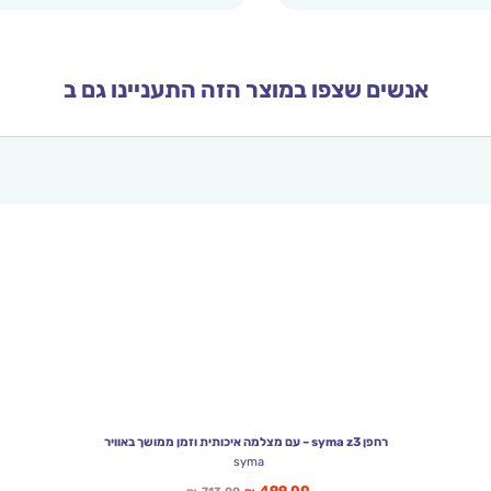
אנשים שצפו במוצר הזה התעניינו גם ב
רחפן syma z3 – עם מצלמה איכותית וזמן ממושך באוויר
syma
המחיר
המחיר
499.00