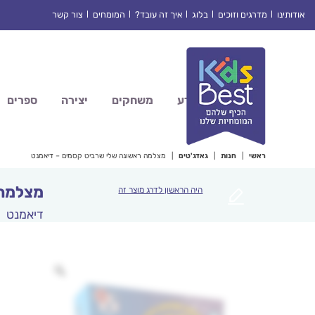
Ski
אודותינו
מדרגים וזוכים
בלוג
איך זה עובד?
המומחים
צור קשר
t
conten
מדע
משחקים
יצירה
ספרים
ראשי
|
חנות
|
גאדג'טים
|
מצלמה ראשונה שלי שרביט קסמים – דיאמנט
מצלמה 
היה הראשון לדרג מוצר זה
דיאמנט