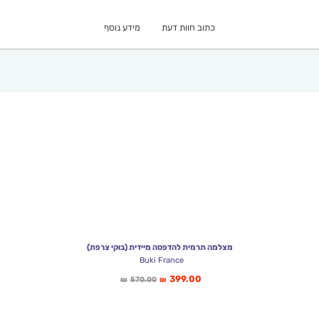
₪256.00.
₪178.90.
כתוב חוות דעת
מידע נוסף
מצלמה תרמית להדפסה מיידית (בוקי צרפת)
Buki France
המחיר
המחיר
399.00
570.00
₪
₪
הנוכחי
המקורי
הוא:
היה:
₪570.00.
₪399.00.