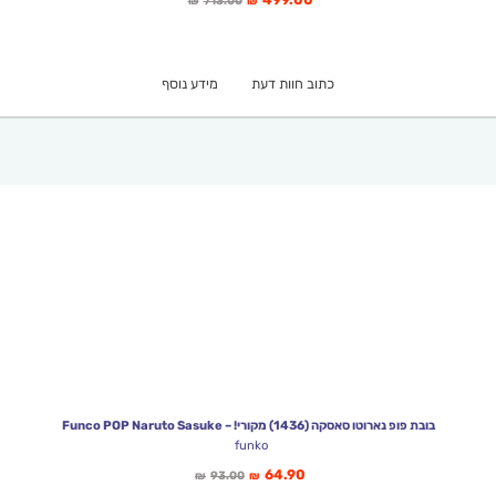
713.00
₪
₪
הנוכחי
המקורי
הוא:
היה:
₪713.00.
₪499.00.
כתוב חוות דעת
מידע נוסף
בובת פופ נארוטו סאסקה (1436) מקורי! – Funco POP Naruto Sasuke
funko
המחיר
המחיר
64.90
93.00
₪
₪
הנוכחי
המקורי