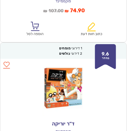
פוקסמיינד
המחיר
המחיר
74.90
107.00
₪
₪
הנוכחי
המקורי
הוא:
היה:
₪107.00.
₪74.90.
כתוב חוות דעת
הוספה לסל
1
דירוגי
מומחים
9.6
2
דירוגי
גולשים
נהדר
ד”ר יוריקה