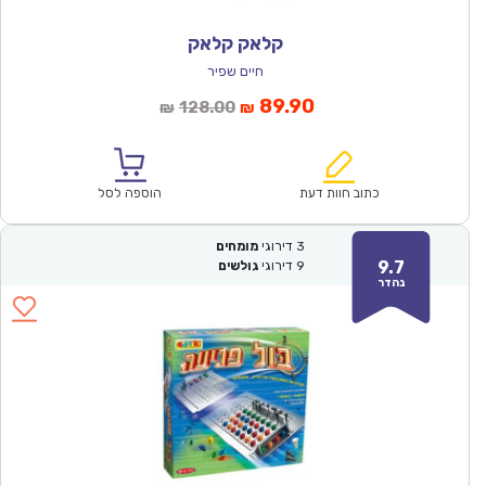
קלאק קלאק
חיים שפיר
המחיר
המחיר
89.90
128.00
₪
₪
הנוכחי
המקורי
הוא:
היה:
₪128.00.
₪89.90.
כתוב חוות דעת
הוספה לסל
3
דירוגי
מומחים
9.7
9
דירוגי
גולשים
נהדר