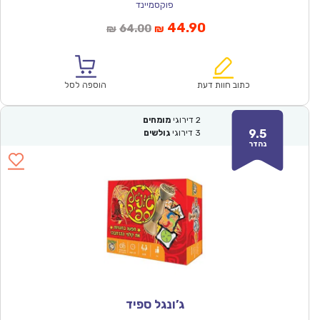
פוקסמיינד
המחיר
המחיר
44.90
64.00
₪
₪
הנוכחי
המקורי
הוא:
היה:
₪64.00.
₪44.90.
כתוב חוות דעת
הוספה לסל
2
דירוגי
מומחים
9.5
3
דירוגי
גולשים
נהדר
ג’ונגל ספיד