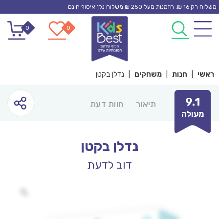
Ski
משלוח רק 16 ₪. הזמנות מעל 250 ₪ משלוח נק’ איסוף חינם
t
0
0
conten
ראשי
|
חנות
|
משחקים
|
נדלן בקטן
9.1
תיאור
חוות דעת
מעולה
נדלן בקטן
דוב לדעת