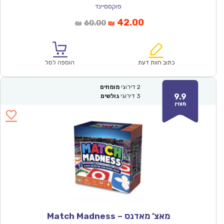
פוקסמיינד
המחיר
המחיר
42.00
60.00
₪
₪
הנוכחי
המקורי
הוא:
היה:
₪60.00.
₪42.00.
כתוב חוות דעת
הוספה לסל
2
דירוגי
מומחים
9.9
3
דירוגי
גולשים
מצוין
מאצ’ מאדנס – Match Madness