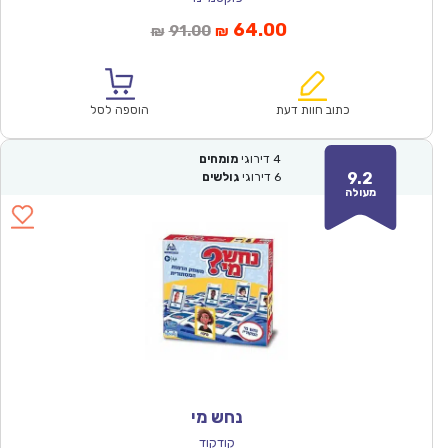
המחיר
המחיר
64.00
91.00
₪
₪
הנוכחי
המקורי
הוא:
היה:
₪91.00.
₪64.00.
כתוב חוות דעת
הוספה לסל
4
דירוגי
מומחים
9.2
6
דירוגי
גולשים
מעולה
נחש מי
קודקוד