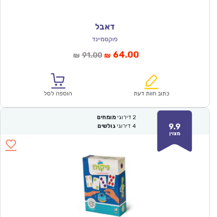
דאבל
פוקסמיינד
המחיר
המחיר
64.00
91.00
₪
₪
הנוכחי
המקורי
הוא:
היה:
₪91.00.
₪64.00.
כתוב חוות דעת
הוספה לסל
2
דירוגי
מומחים
9.9
4
דירוגי
גולשים
מצוין