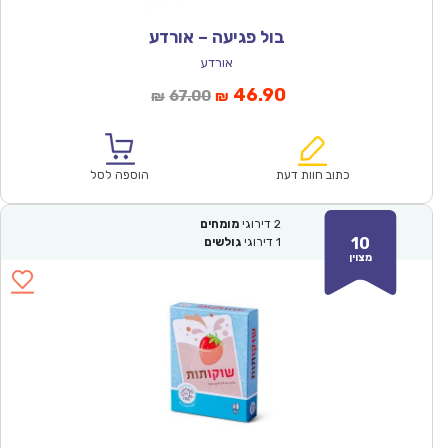
בול פגיעה – אורדע
אורדע
המחיר
המחיר
46.90
67.00
₪
₪
הנוכחי
המקורי
הוא:
היה:
₪67.00.
₪46.90.
כתוב חוות דעת
הוספה לסל
2
דירוגי
מומחים
10
1
דירוגי
גולשים
מצוין