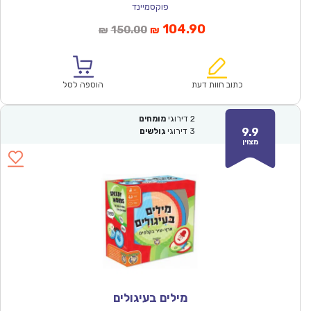
פוקסמיינד
המחיר
המחיר
104.90
150.00
₪
₪
הנוכחי
המקורי
הוא:
היה:
₪150.00.
₪104.90.
כתוב חוות דעת
הוספה לסל
2
דירוגי
מומחים
9.9
3
דירוגי
גולשים
מצוין
מילים בעיגולים