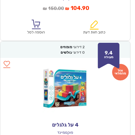
המחיר
המחיר
104.90
150.00
₪
₪
הנוכחי
המקורי
הוא:
היה:
₪150.00.
₪104.90.
כתוב חוות דעת
הוספה לסל
2
דירוגי
מומחים
9.4
0
דירוגי
גולשים
מעולה
4 על גלגלים
פוקסמיינד