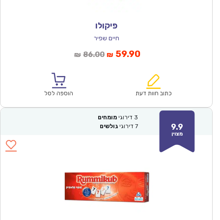
פיקולו
חיים שפיר
המחיר
המחיר
59.90
86.00
₪
₪
הנוכחי
המקורי
הוא:
היה:
₪86.00.
₪59.90.
כתוב חוות דעת
הוספה לסל
3
דירוגי
מומחים
9.9
7
דירוגי
גולשים
מצוין