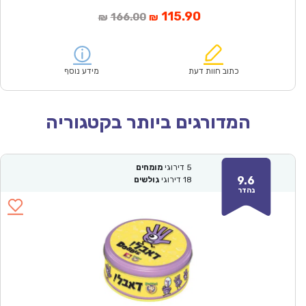
המחיר
המחיר
115.90
166.00
₪
₪
הנוכחי
המקורי
הוא:
היה:
₪166.00.
₪115.90.
כתוב חוות דעת
מידע נוסף
המדורגים ביותר בקטגוריה
5
דירוגי
מומחים
9.6
18
דירוגי
גולשים
נהדר