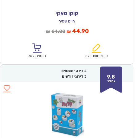
קוקו טאקי
חיים שפיר
המחיר
המחיר
44.90
64.00
₪
₪
הנוכחי
המקורי
הוא:
היה:
₪64.00.
₪44.90.
כתוב חוות דעת
הוספה לסל
4
דירוגי
מומחים
9.8
3
דירוגי
גולשים
נהדר