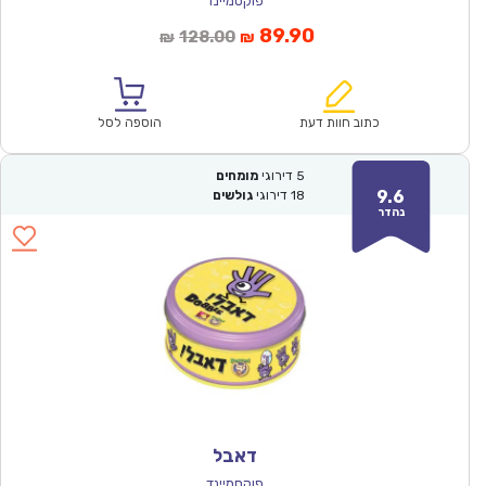
פוקסמיינד
המחיר
המחיר
89.90
128.00
₪
₪
הנוכחי
המקורי
הוא:
היה:
₪128.00.
₪89.90.
כתוב חוות דעת
הוספה לסל
5
דירוגי
מומחים
9.6
18
דירוגי
גולשים
נהדר
דאבל
פוקסמיינד