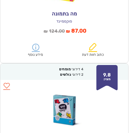
מה בתמונה
פוקסמיינד
המחיר
המחיר
87.00
124.00
₪
₪
הנוכחי
המקורי
הוא:
היה:
₪124.00.
₪87.00.
כתוב חוות דעת
מידע נוסף
4
דירוגי
מומחים
9.8
2
דירוגי
גולשים
מצוין