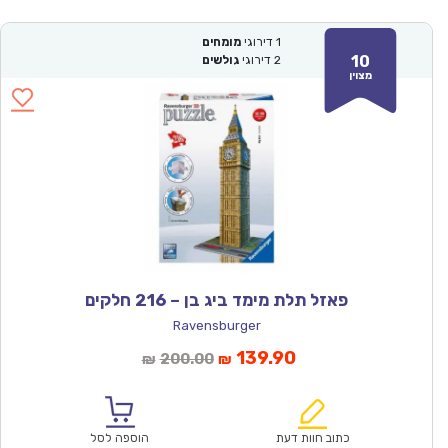
1
דירוגי
מומחים
10
2
דירוגי
גולשים
מצוין
פאזל תלת מימד ביג בן – 216 חלקים
Ravensburger
המחיר
המחיר
139.90
200.00
₪
₪
הנוכחי
המקורי
הוא:
היה:
₪200.00.
₪139.90.
כתוב חוות דעת
הוספה לסל