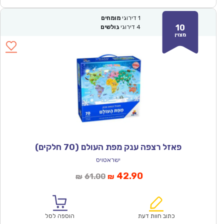
1
דירוגי
מומחים
10
4
דירוגי
גולשים
מצוין
פאזל רצפה ענק מפת העולם (70 חלקים)
ישראטויס
המחיר
המחיר
42.90
61.00
₪
₪
הנוכחי
המקורי
הוא:
היה:
₪61.00.
₪42.90.
כתוב חוות דעת
הוספה לסל