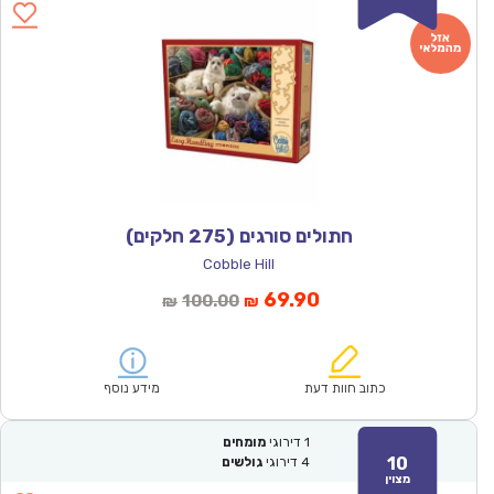
חתולים סורגים (275 חלקים)
Cobble Hill
המחיר
המחיר
69.90
100.00
₪
₪
הנוכחי
המקורי
הוא:
היה:
₪100.00.
₪69.90.
כתוב חוות דעת
מידע נוסף
1
דירוגי
מומחים
10
4
דירוגי
גולשים
מצוין