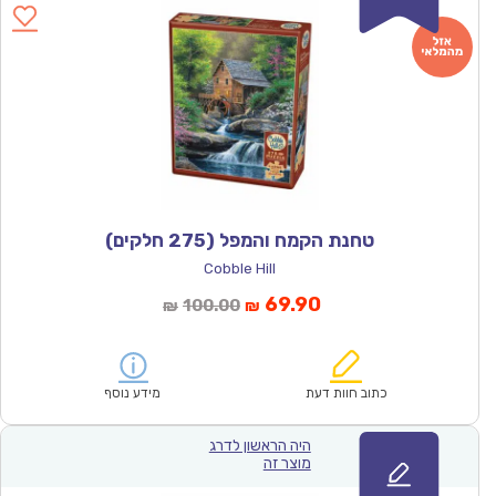
טחנת הקמח והמפל (275 חלקים)
Cobble Hill
המחיר
המחיר
69.90
100.00
₪
₪
הנוכחי
המקורי
הוא:
היה:
₪100.00.
₪69.90.
כתוב חוות דעת
מידע נוסף
היה הראשון לדרג
מוצר זה