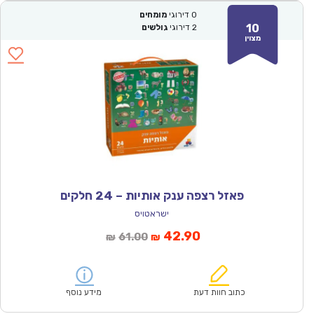
0
דירוגי
מומחים
10
2
דירוגי
גולשים
מצוין
פאזל רצפה ענק אותיות – 24 חלקים
ישראטויס
המחיר
המחיר
42.90
61.00
₪
₪
הנוכחי
המקורי
הוא:
היה:
₪61.00.
₪42.90.
כתוב חוות דעת
מידע נוסף