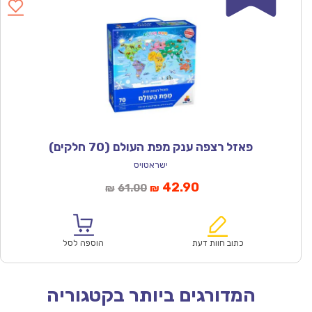
פאזל רצפה ענק מפת העולם (70 חלקים)
ישראטויס
המחיר
המחיר
42.90
61.00
₪
₪
הנוכחי
המקורי
הוא:
היה:
₪61.00.
₪42.90.
כתוב חוות דעת
הוספה לסל
המדורגים ביותר בקטגוריה