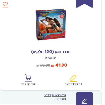
וונדר וומן (120 חלקים)
ישראטויס
המחיר
המחיר
41.90
60.00
₪
₪
הנוכחי
המקורי
הוא:
היה:
₪60.00.
₪41.90.
כתוב חוות דעת
הוספה לסל
היה הראשון לדרג
מוצר זה