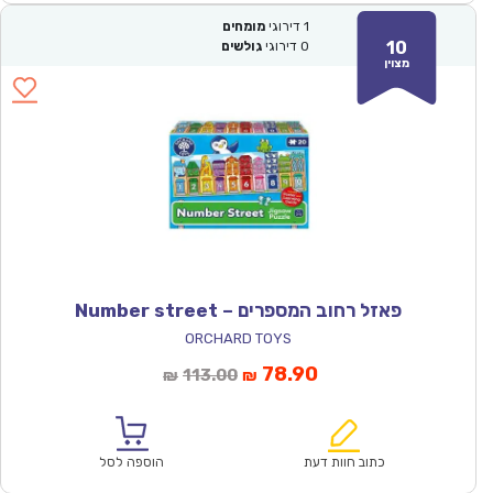
1
דירוגי
מומחים
10
0
דירוגי
גולשים
מצוין
פאזל רחוב המספרים – Number street
ORCHARD TOYS
המחיר
המחיר
78.90
113.00
₪
₪
הנוכחי
המקורי
הוא:
היה:
₪113.00.
₪78.90.
כתוב חוות דעת
הוספה לסל