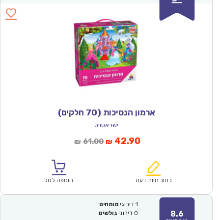
ארמון הנסיכות (70 חלקים)
ישראטויס
המחיר
המחיר
42.90
61.00
₪
₪
הנוכחי
המקורי
הוא:
היה:
₪61.00.
₪42.90.
כתוב חוות דעת
הוספה לסל
1
דירוגי
מומחים
8.6
0
דירוגי
גולשים