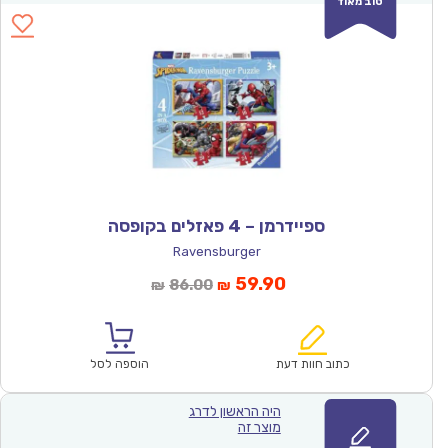
טוב מאוד
ספיידרמן – 4 פאזלים בקופסה
Ravensburger
המחיר
המחיר
59.90
86.00
₪
₪
הנוכחי
המקורי
הוא:
היה:
₪86.00.
₪59.90.
כתוב חוות דעת
הוספה לסל
היה הראשון לדרג
מוצר זה