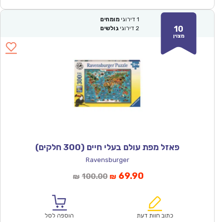
1
דירוגי
מומחים
10
2
דירוגי
גולשים
מצוין
פאזל מפת עולם בעלי חיים (300 חלקים)
Ravensburger
המחיר
המחיר
69.90
100.00
₪
₪
הנוכחי
המקורי
הוא:
היה:
₪100.00.
₪69.90.
כתוב חוות דעת
הוספה לסל