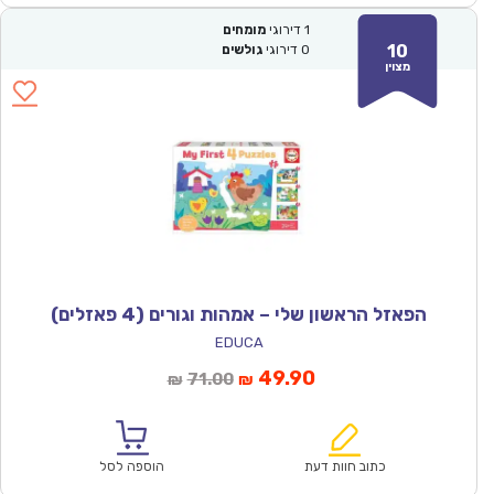
1
דירוגי
מומחים
10
0
דירוגי
גולשים
מצוין
הפאזל הראשון שלי – אמהות וגורים (4 פאזלים)
EDUCA
המחיר
המחיר
49.90
71.00
₪
₪
הנוכחי
המקורי
הוא:
היה:
₪71.00.
₪49.90.
כתוב חוות דעת
הוספה לסל