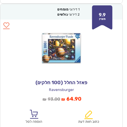
1
דירוגי
מומחים
9.9
2
דירוגי
גולשים
מצוין
פאזל החלל (100 חלקים)
Ravensburger
המחיר
המחיר
64.90
93.00
₪
₪
הנוכחי
המקורי
הוא:
היה:
₪93.00.
₪64.90.
כתוב חוות דעת
הוספה לסל