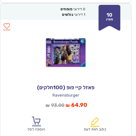
0
דירוגי
מומחים
10
1
דירוגי
גולשים
מצוין
פאזל קיי פופ (100חלקים)
Ravensburger
המחיר
המחיר
64.90
93.00
₪
₪
הנוכחי
המקורי
הוא:
היה:
₪93.00.
₪64.90.
כתוב חוות דעת
הוספה לסל