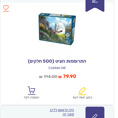
התרוממות העיט (500 חלקים)
Cobble Hill
המחיר
המחיר
79.90
114.00
₪
₪
הנוכחי
המקורי
הוא:
היה:
₪114.00.
₪79.90.
כתוב חוות דעת
הוספה לסל
היה הראשון לדרג
מוצר זה