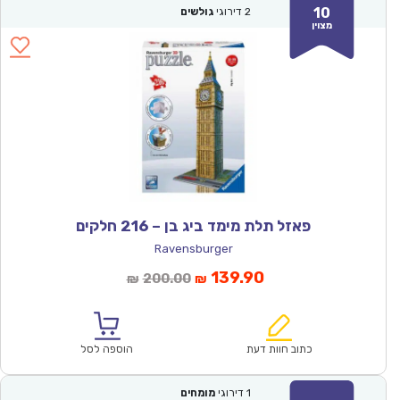
10
2
דירוגי
גולשים
מצוין
פאזל תלת מימד ביג בן – 216 חלקים
Ravensburger
המחיר
המחיר
139.90
200.00
₪
₪
הנוכחי
המקורי
הוא:
היה:
₪200.00.
₪139.90.
כתוב חוות דעת
הוספה לסל
1
דירוגי
מומחים