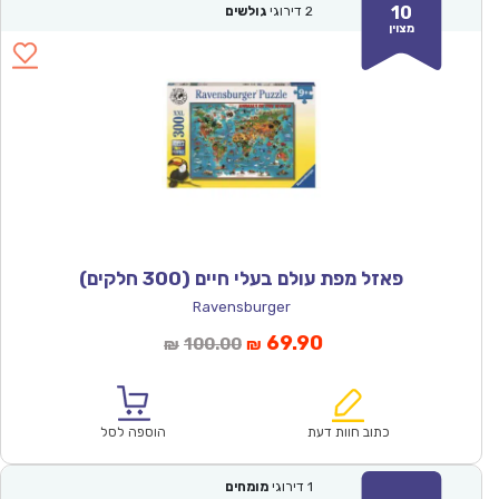
10
2
דירוגי
גולשים
מצוין
פאזל מפת עולם בעלי חיים (300 חלקים)
Ravensburger
המחיר
המחיר
69.90
100.00
₪
₪
הנוכחי
המקורי
הוא:
היה:
₪100.00.
₪69.90.
כתוב חוות דעת
הוספה לסל
1
דירוגי
מומחים