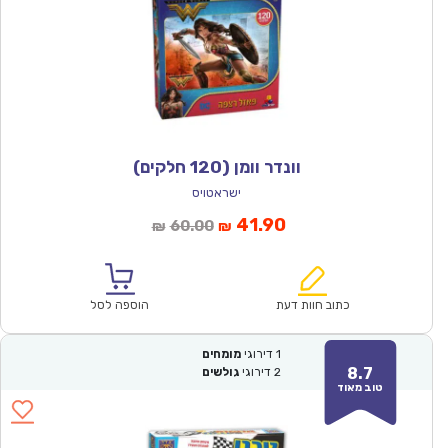
וונדר וומן (120 חלקים)
ישראטויס
המחיר
המחיר
41.90
60.00
₪
₪
הנוכחי
המקורי
הוא:
היה:
₪60.00.
₪41.90.
כתוב חוות דעת
הוספה לסל
1
דירוגי
מומחים
8.7
2
דירוגי
גולשים
טוב מאוד