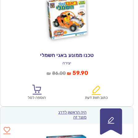
טכנו ממונע באגי חשמלי
יצירה
המחיר
המחיר
59.90
86.00
₪
₪
הנוכחי
המקורי
הוא:
היה:
₪86.00.
₪59.90.
כתוב חוות דעת
הוספה לסל
היה הראשון לדרג
מוצר זה