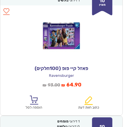
10
1
דירוגי
גולשים
מצוין
פאזל קיי פופ (100חלקים)
Ravensburger
המחיר
המחיר
64.90
93.00
₪
₪
הנוכחי
המקורי
הוא:
היה:
₪93.00.
₪64.90.
כתוב חוות דעת
הוספה לסל
1
דירוגי
מומחים
10
0
דירוגי
גולשים