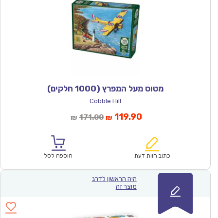
מטוס מעל המפרץ (1000 חלקים)
Cobble Hill
המחיר
המחיר
119.90
171.00
₪
₪
הנוכחי
המקורי
הוא:
היה:
₪171.00.
₪119.90.
כתוב חוות דעת
הוספה לסל
היה הראשון לדרג
מוצר זה