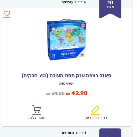
10
4
דירוגי
גולשים
מצוין
פאזל רצפה ענק מפת העולם (70 חלקים)
ישראטויס
המחיר
המחיר
42.90
61.00
₪
₪
הנוכחי
המקורי
הוא:
היה:
₪61.00.
₪42.90.
כתוב חוות דעת
הוספה לסל
1
דירוגי
מומחים