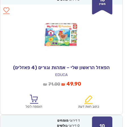
מצוין
הפאזל הראשון שלי – אמהות וגורים (4 פאזלים)
EDUCA
המחיר
המחיר
49.90
71.00
₪
₪
הנוכחי
המקורי
הוא:
היה:
₪71.00.
₪49.90.
כתוב חוות דעת
הוספה לסל
1
דירוגי
מומחים
10
0
דירוגי
גולשים