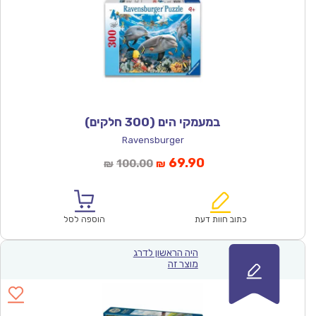
במעמקי הים (300 חלקים)
Ravensburger
המחיר
המחיר
69.90
100.00
₪
₪
הנוכחי
המקורי
הוא:
היה:
₪100.00.
₪69.90.
כתוב חוות דעת
הוספה לסל
היה הראשון לדרג
מוצר זה