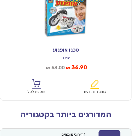
טכנו אופנוע
יצירה
המחיר
המחיר
36.90
53.00
₪
₪
הנוכחי
המקורי
הוא:
היה:
₪53.00.
₪36.90.
כתוב חוות דעת
הוספה לסל
המדורגים ביותר בקטגוריה
1
דירוגי
מומחים