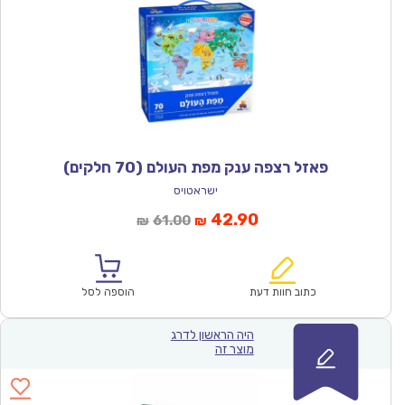
פאזל רצפה ענק מפת העולם (70 חלקים)
ישראטויס
המחיר
המחיר
42.90
61.00
₪
₪
הנוכחי
המקורי
הוא:
היה:
₪61.00.
₪42.90.
כתוב חוות דעת
הוספה לסל
היה הראשון לדרג
מוצר זה