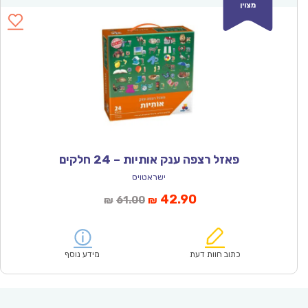
מצוין
פאזל רצפה ענק אותיות – 24 חלקים
ישראטויס
המחיר
המחיר
42.90
61.00
₪
₪
הנוכחי
המקורי
הוא:
היה:
₪61.00.
₪42.90.
כתוב חוות דעת
מידע נוסף