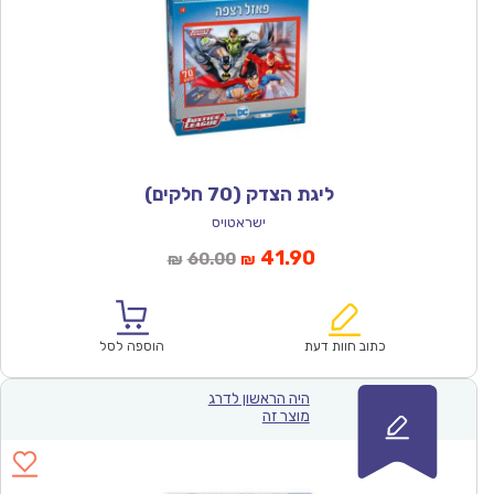
ליגת הצדק (70 חלקים)
ישראטויס
המחיר
המחיר
41.90
60.00
₪
₪
הנוכחי
המקורי
הוא:
היה:
₪60.00.
₪41.90.
כתוב חוות דעת
הוספה לסל
היה הראשון לדרג
מוצר זה