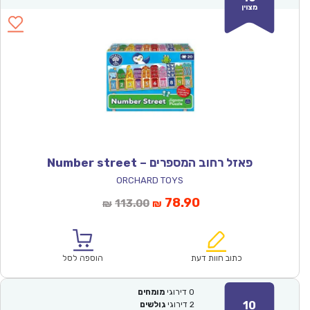
מצוין
פאזל רחוב המספרים – Number street
ORCHARD TOYS
המחיר
המחיר
78.90
113.00
₪
₪
הנוכחי
המקורי
הוא:
היה:
₪113.00.
₪78.90.
כתוב חוות דעת
הוספה לסל
0
דירוגי
מומחים
10
2
דירוגי
גולשים