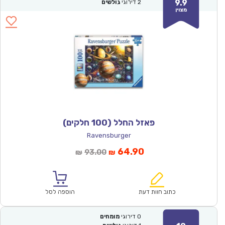
9.9
2
דירוגי
גולשים
מצוין
פאזל החלל (100 חלקים)
Ravensburger
המחיר
המחיר
64.90
93.00
₪
₪
הנוכחי
המקורי
הוא:
היה:
₪93.00.
₪64.90.
כתוב חוות דעת
הוספה לסל
0
דירוגי
מומחים