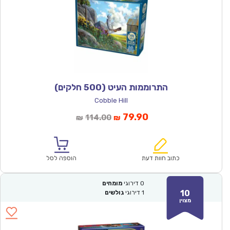
התרוממות העיט (500 חלקים)
Cobble Hill
המחיר
המחיר
79.90
114.00
₪
₪
הנוכחי
המקורי
הוא:
היה:
₪114.00.
₪79.90.
כתוב חוות דעת
הוספה לסל
0
דירוגי
מומחים
10
1
דירוגי
גולשים
מצוין