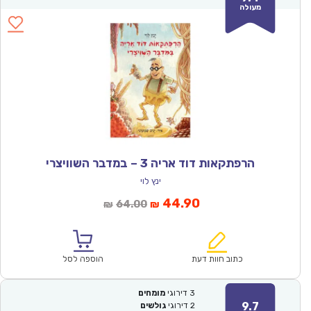
מעולה
הרפתקאות דוד אריה 3 – במדבר השוויצרי
ינץ לוי
המחיר
המחיר
44.90
64.00
₪
₪
הנוכחי
המקורי
הוא:
היה:
₪64.00.
₪44.90.
כתוב חוות דעת
הוספה לסל
3
דירוגי
מומחים
9.7
2
דירוגי
גולשים