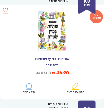
9.8
3
דירוגי
גולשים
מצוין
אותיות במיץ שטויות
רינת הופר
המחיר
המחיר
46.90
67.00
₪
₪
הנוכחי
המקורי
הוא:
היה:
₪67.00.
₪46.90.
כתוב חוות דעת
מידע נוסף
0
דירוגי
מומחים