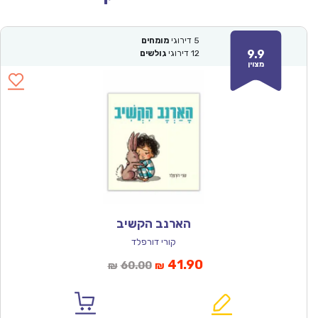
5
דירוגי
מומחים
9.9
12
דירוגי
גולשים
מצוין
הארנב הקשיב
קורי דורפלד
המחיר
המחיר
41.90
60.00
₪
₪
הנוכחי
המקורי
הוא:
היה: