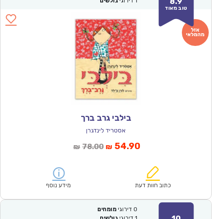
8.9
1
דירוגי
גולשים
טוב מאוד
בילבי גרב ברך
אסטריד לינדגרן
המחיר
המחיר
54.90
78.00
₪
₪
הנוכחי
המקורי
הוא:
היה:
₪78.00.
₪54.90.
כתוב חוות דעת
מידע נוסף
0
דירוגי
מומחים
10
1
דירוגי
גולשים