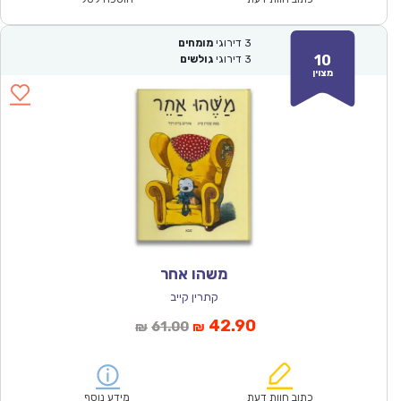
3
דירוגי
מומחים
10
3
דירוגי
גולשים
מצוין
משהו אחר
קתרין קייב
המחיר
המחיר
42.90
61.00
₪
₪
הנוכחי
המקורי
הוא:
היה:
₪61.00.
₪42.90.
כתוב חוות דעת
מידע נוסף