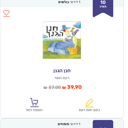
10
1
דירוגי
גולשים
מצוין
חנן הגנן
רינת הופר
המחיר
המחיר
39.90
57.00
₪
₪
הנוכחי
המקורי
הוא:
היה:
₪57.00.
₪39.90.
כתוב חוות דעת
הוספה לסל
1
דירוגי
מומחים