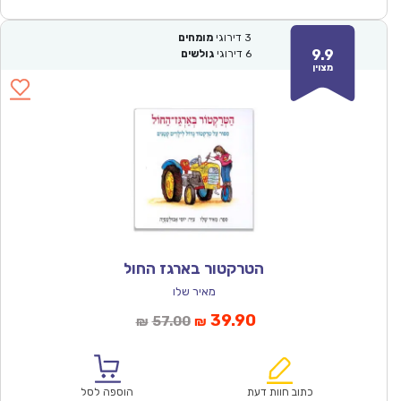
3
דירוגי
מומחים
9.9
6
דירוגי
גולשים
מצוין
הטרקטור בארגז החול
מאיר שלו
המחיר
המחיר
39.90
57.00
₪
₪
הנוכחי
המקורי
הוא:
היה:
₪57.00.
₪39.90.
כתוב חוות דעת
הוספה לסל