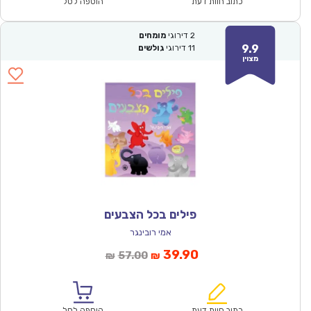
₪57.00.
₪39.90.
כתוב חוות דעת
הוספה לסל
2
דירוגי
מומחים
9.9
11
דירוגי
גולשים
מצוין
פילים בכל הצבעים
אמי רובינגר
המחיר
המחיר
39.90
57.00
₪
₪
הנוכחי
המקורי
הוא:
היה:
₪57.00.
₪39.90.
כתוב חוות דעת
הוספה לסל