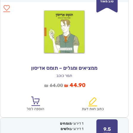
טוב מאוד
ממציאים ומגלים – תומס אדיסון
תמר כוכב
המחיר
המחיר
44.90
64.00
₪
₪
הנוכחי
המקורי
הוא:
היה:
₪64.00.
₪44.90.
כתוב חוות דעת
הוספה לסל
1
דירוגי
מומחים
9.5
1
דירוגי
גולשים