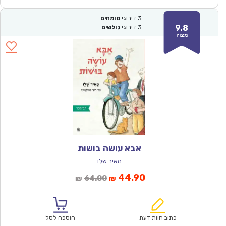
3
דירוגי
מומחים
9.8
3
דירוגי
גולשים
מצוין
אבא עושה בושות
מאיר שלו
המחיר
המחיר
44.90
64.00
₪
₪
הנוכחי
המקורי
הוא:
היה:
₪64.00.
₪44.90.
כתוב חוות דעת
הוספה לסל