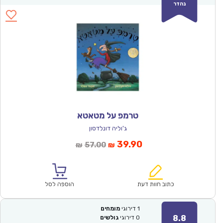
נהדר
טרמפ על מטאטא
ג'וליה דונלדסון
המחיר
המחיר
39.90
57.00
₪
₪
הנוכחי
המקורי
הוא:
היה:
₪57.00.
₪39.90.
כתוב חוות דעת
הוספה לסל
1
דירוגי
מומחים
8.8
0
דירוגי
גולשים