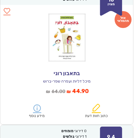
מצוין
בתאבון רוני
מיכל דליות ועפרה שפר-ברוש
המחיר
המחיר
44.90
64.00
₪
₪
הנוכחי
המקורי
הוא:
היה:
₪64.00.
₪44.90.
כתוב חוות דעת
מידע נוסף
0
דירוגי
מומחים
9.4
1
דירוגי
גולשים