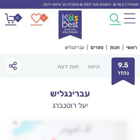
Ski
משלוח רק 16 ₪. הזמנות מעל 250 ₪ משלוח נק’ איסוף חינם
t
0
0
conten
ראשי
|
חנות
|
ספרים
|
עברינגליש
9.5
תיאור
חוות דעת
נהדר
עברינגליש
יעל רוטנברג