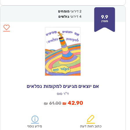
2
דירוגי
מומחים
9.9
4
דירוגי
גולשים
מצוין
אם יוצאים מגיעים למקומות נפלאים
ד"ר סוס
המחיר
המחיר
42.90
61.00
₪
₪
הנוכחי
המקורי
הוא:
היה:
₪61.00.
₪42.90.
כתוב חוות דעת
מידע נוסף