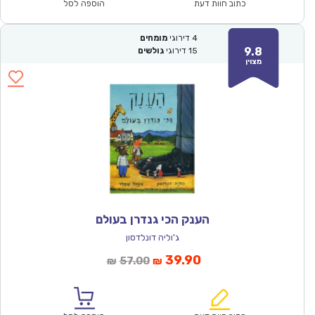
₪60.00.
₪41.90.
כתוב חוות דעת
הוספה לסל
4
דירוגי
מומחים
9.8
15
דירוגי
גולשים
מצוין
הענק הכי גנדרן בעולם
ג'וליה דונלדסון
המחיר
המחיר
39.90
57.00
₪
₪
הנוכחי
המקורי
הוא:
היה: