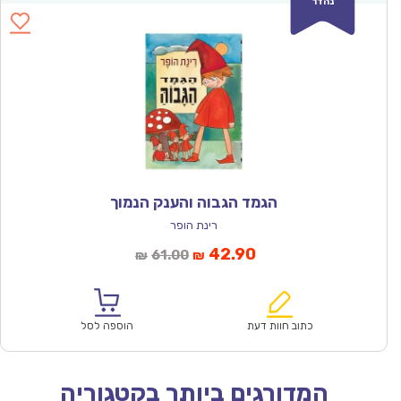
נהדר
הגמד הגבוה והענק הנמוך
רינת הופר
המחיר
המחיר
42.90
61.00
₪
₪
הנוכחי
המקורי
הוא:
היה:
₪61.00.
₪42.90.
כתוב חוות דעת
הוספה לסל
המדורגים ביותר בקטגוריה