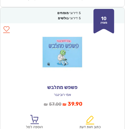
5
דירוגי
מומחים
10
5
דירוגי
גולשים
מצוין
פשפש מתלבש
אמי רובינגר
המחיר
המחיר
39.90
57.00
₪
₪
הנוכחי
המקורי
הוא:
היה:
₪57.00.
₪39.90.
כתוב חוות דעת
הוספה לסל