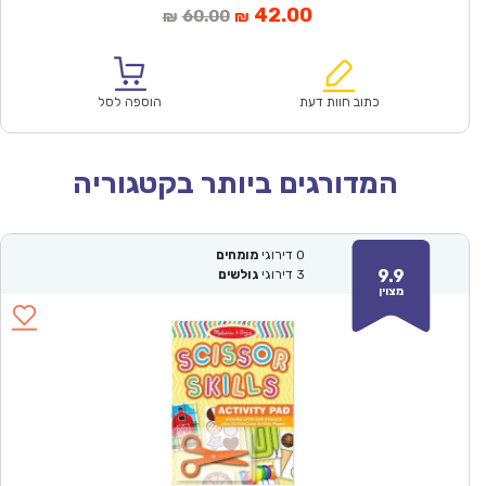
המחיר
המחיר
42.00
60.00
₪
₪
הנוכחי
המקורי
הוא:
היה:
₪60.00.
₪42.00.
כתוב חוות דעת
הוספה לסל
המדורגים ביותר בקטגוריה
0
דירוגי
מומחים
9.9
3
דירוגי
גולשים
מצוין