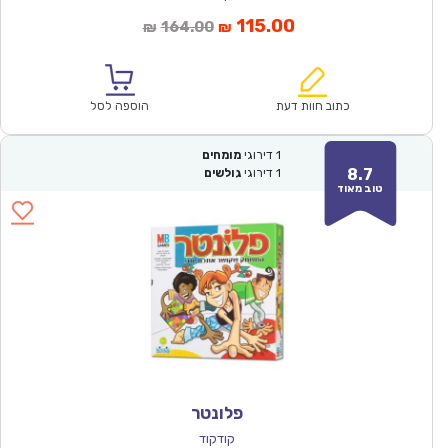
המחיר
המחיר
115.00
164.00
₪
₪
הנוכחי
המקורי
הוא:
היה:
₪164.00.
₪115.00.
כתוב חוות דעת
הוספה לסל
1
דירוגי
מומחים
8.7
1
דירוגי
גולשים
טוב מאוד
פלונטר
קודקוד