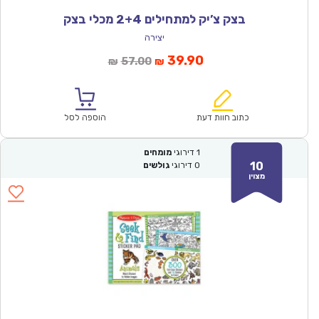
בצק צ’יק למתחילים 2+4 מכלי בצק
יצירה
המחיר
המחיר
39.90
57.00
₪
₪
הנוכחי
המקורי
הוא:
היה:
₪57.00.
₪39.90.
כתוב חוות דעת
הוספה לסל
1
דירוגי
מומחים
10
0
דירוגי
גולשים
מצוין