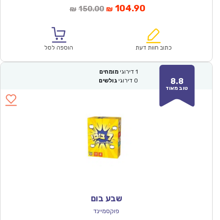
המחיר
המחיר
104.90
150.00
₪
₪
הנוכחי
המקורי
הוא:
היה:
₪150.00.
₪104.90.
כתוב חוות דעת
הוספה לסל
1
דירוגי
מומחים
8.8
0
דירוגי
גולשים
טוב מאוד
שבע בום
פוקסמיינד