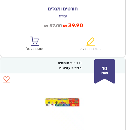
חורטים ומגלים
יצירה
המחיר
המחיר
39.90
57.00
₪
₪
הנוכחי
המקורי
הוא:
היה:
₪57.00.
₪39.90.
כתוב חוות דעת
הוספה לסל
0
דירוגי
מומחים
10
1
דירוגי
גולשים
מצוין