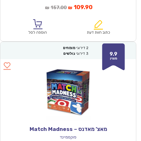
המחיר
המחיר
109.90
157.00
₪
₪
הנוכחי
המקורי
הוא:
היה:
₪157.00.
₪109.90.
כתוב חוות דעת
הוספה לסל
2
דירוגי
מומחים
9.9
3
דירוגי
גולשים
מצוין
מאצ’ מאדנס – Match Madness
פוקסמיינד