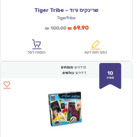
שרינקיס ורוד – Tiger Tribe
TigerTribe
המחיר
המחיר
69.90
100.00
₪
₪
הנוכחי
המקורי
הוא:
היה:
₪100.00.
₪69.90.
כתוב חוות דעת
הוספה לסל
0
דירוגי
מומחים
10
1
דירוגי
גולשים
מצוין