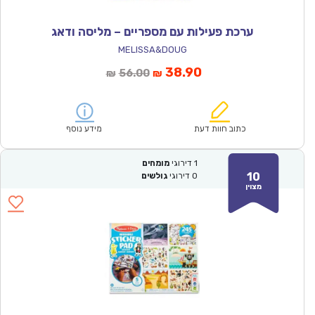
ערכת פעילות עם מספריים – מליסה ודאג
MELISSA&DOUG
המחיר
המחיר
38.90
56.00
₪
₪
הנוכחי
המקורי
הוא:
היה:
₪56.00.
₪38.90.
כתוב חוות דעת
מידע נוסף
1
דירוגי
מומחים
10
0
דירוגי
גולשים
מצוין