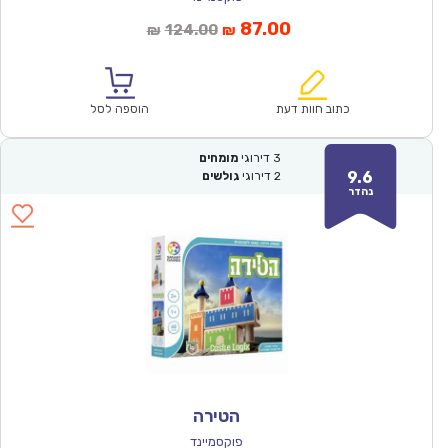
המחיר
המחיר
87.00
124.00
₪
₪
הנוכחי
המקורי
הוא:
היה:
₪124.00.
₪87.00.
כתוב חוות דעת
הוספה לסל
3
דירוגי
מומחים
9.6
2
דירוגי
גולשים
נהדר
הטירה
פוקסמיינד