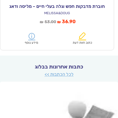
חוברת מדבקות חפש וגלה בעלי חיים – מליסה ודאג
MELISSA&DOUG
המחיר
המחיר
36.90
53.00
₪
₪
הנוכחי
המקורי
הוא:
היה:
₪53.00.
₪36.90.
כתוב חוות דעת
מידע נוסף
כתבות אחרונות בבלוג
לכל הכתבות >>