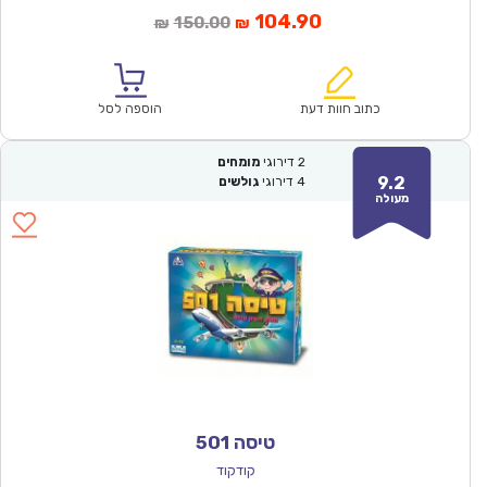
המחיר
המחיר
104.90
150.00
₪
₪
הנוכחי
המקורי
הוא:
היה:
₪150.00.
₪104.90.
כתוב חוות דעת
הוספה לסל
2
דירוגי
מומחים
9.2
4
דירוגי
גולשים
מעולה
טיסה 501
קודקוד