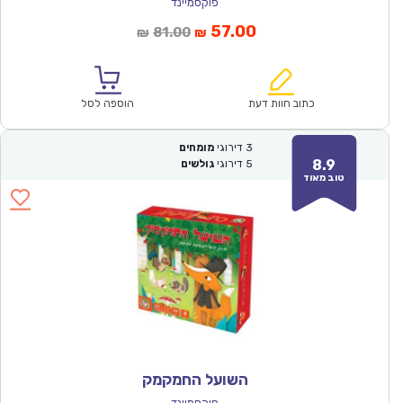
פוקסמיינד
המחיר
המחיר
57.00
81.00
₪
₪
הנוכחי
המקורי
הוא:
היה:
₪81.00.
₪57.00.
כתוב חוות דעת
הוספה לסל
3
דירוגי
מומחים
8.9
5
דירוגי
גולשים
טוב מאוד
השועל החמקמק
פוקסמיינד