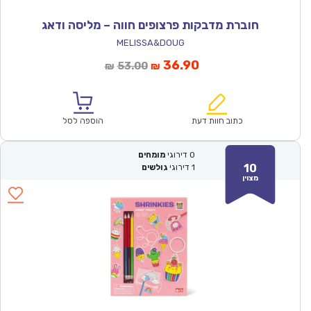
חוברת מדבקות פרצופים חווה – מליסה ודאג
MELISSA&DOUG
המחיר
המחיר
36.90
53.00
₪
₪
הנוכחי
המקורי
הוא:
היה:
₪53.00.
₪36.90.
כתוב חוות דעת
הוספה לסל
0
דירוגי
מומחים
10
1
דירוגי
גולשים
מצוין