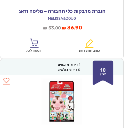
חוברת מדבקות כלי תחבורה – מליסה ודאג
MELISSA&DOUG
המחיר
המחיר
36.90
53.00
₪
₪
הנוכחי
המקורי
הוא:
היה:
₪53.00.
₪36.90.
כתוב חוות דעת
הוספה לסל
1
דירוגי
מומחים
10
0
דירוגי
גולשים
מצוין