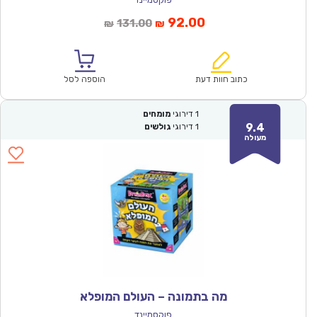
המחיר
המחיר
92.00
131.00
₪
₪
הנוכחי
המקורי
הוא:
היה:
₪131.00.
₪92.00.
כתוב חוות דעת
הוספה לסל
1
דירוגי
מומחים
9.4
1
דירוגי
גולשים
מעולה
מה בתמונה – העולם המופלא
פוקסמיינד