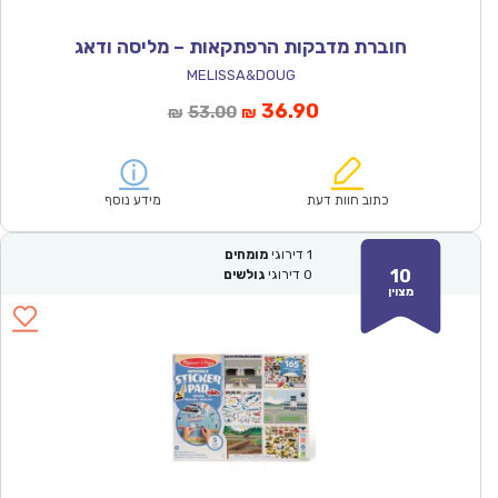
חוברת מדבקות הרפתקאות – מליסה ודאג
MELISSA&DOUG
המחיר
המחיר
36.90
53.00
₪
₪
הנוכחי
המקורי
הוא:
היה:
₪53.00.
₪36.90.
כתוב חוות דעת
מידע נוסף
1
דירוגי
מומחים
10
0
דירוגי
גולשים
מצוין