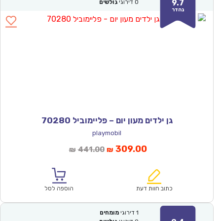
9.7
0
דירוגי
גולשים
נהדר
גן ילדים מעון יום – פליימוביל 70280
playmobil
המחיר
המחיר
309.00
441.00
₪
₪
הנוכחי
המקורי
הוא:
היה:
₪441.00.
₪309.00.
כתוב חוות דעת
הוספה לסל
1
דירוגי
מומחים