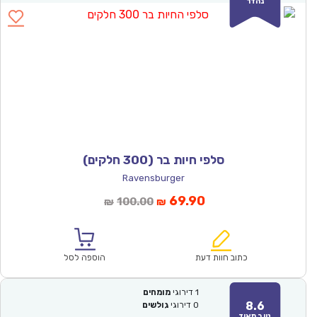
נהדר
סלפי חיות בר (300 חלקים)
Ravensburger
המחיר
המחיר
69.90
100.00
₪
₪
הנוכחי
המקורי
הוא:
היה:
₪100.00.
₪69.90.
כתוב חוות דעת
הוספה לסל
1
דירוגי
מומחים
8.6
0
דירוגי
גולשים
טוב מאוד