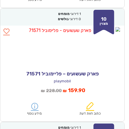
1
דירוגי
מומחים
10
0
דירוגי
גולשים
מצוין
פארק שעשועים – פליימוביל 71571
playmobil
המחיר
המחיר
159.90
228.00
₪
₪
הנוכחי
המקורי
הוא:
היה:
₪228.00.
₪159.90.
כתוב חוות דעת
מידע נוסף
1
דירוגי
מומחים