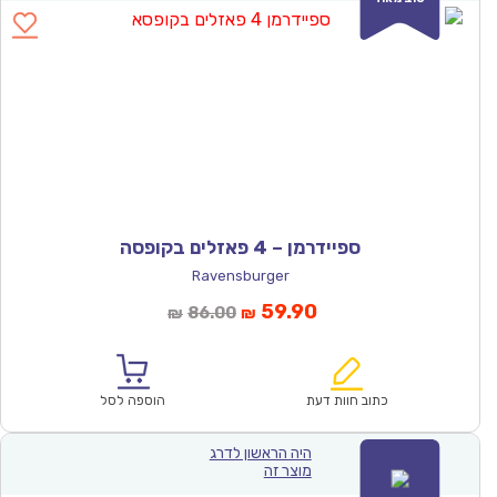
ספיידרמן – 4 פאזלים בקופסה
Ravensburger
המחיר
המחיר
59.90
86.00
₪
₪
הנוכחי
המקורי
הוא:
היה:
₪86.00.
₪59.90.
כתוב חוות דעת
הוספה לסל
היה הראשון לדרג
מוצר זה