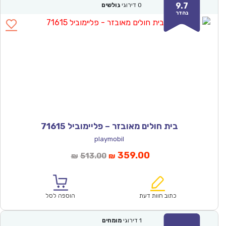
9.7
0
דירוגי
גולשים
נהדר
בית חולים מאובזר – פליימוביל 71615
playmobil
המחיר
המחיר
359.00
513.00
₪
₪
הנוכחי
המקורי
הוא:
היה:
₪513.00.
₪359.00.
כתוב חוות דעת
הוספה לסל
1
דירוגי
מומחים