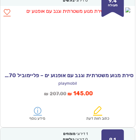
9.4
0
דירוגי
גולשים
מעולה
סירת מנוע משטרתית וגנב עם אופנוע ים – פליימוביל 71570
playmobil
המחיר
המחיר
145.00
207.00
₪
₪
הנוכחי
המקורי
הוא:
היה:
₪207.00.
₪145.00.
כתוב חוות דעת
מידע נוסף
1
דירוגי
מומחים
9.1
0
דירוגי
גולשים