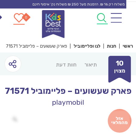
משלוח רק 16 ₪. הזמנות מעל 250 ₪ משלוח נק’ איסוף חינם
0
0
con
י
|
חנות
|
לגו ופליימוביל
|
פארק שעשועים – פליימוביל 71571
10
תיאור
חוות דעת
מצוין
רק שעשועים – פליימוביל 71571
playmobil