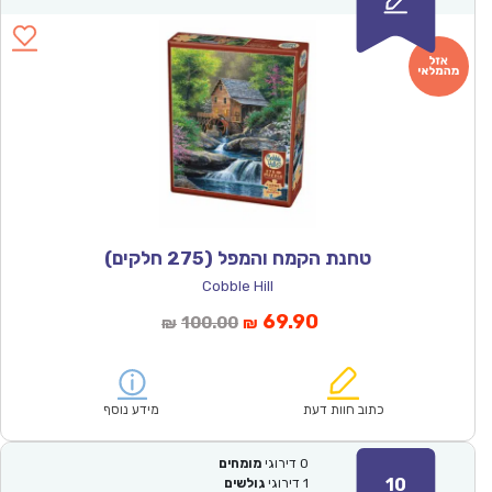
טחנת הקמח והמפל (275 חלקים)
Cobble Hill
המחיר
המחיר
69.90
100.00
₪
₪
הנוכחי
המקורי
הוא:
היה:
₪100.00.
₪69.90.
כתוב חוות דעת
מידע נוסף
0
דירוגי
מומחים
10
1
דירוגי
גולשים