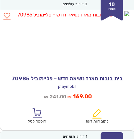
10
0
דירוגי
גולשים
מצוין
בית בובות מארז נשיאה חדש – פליימוביל 70985
playmobil
המחיר
המחיר
169.00
241.00
₪
₪
הנוכחי
המקורי
הוא:
היה:
₪241.00.
₪169.00.
כתוב חוות דעת
הוספה לסל
1
דירוגי
מומחים