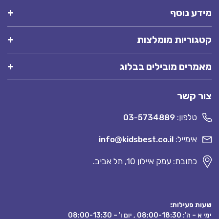
דע נוסף
גוריות מומלצות
מרים מובילים בבלוג
ר קשר
טלפון:
03-5734889
אימייל:
info@kidsbest.co.il
כתובת: עמק איילון 10, תל אביב.
ת פעילות:
08:00-18:3 , יום ו’ – 08:00-13:30