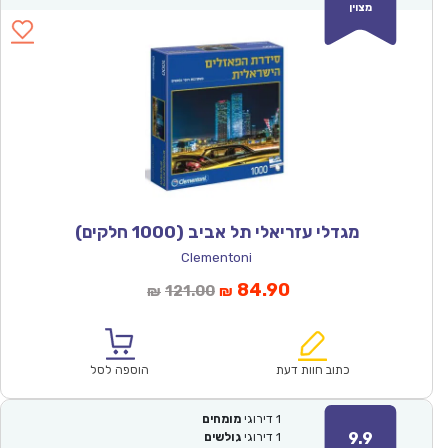
מצוין
מגדלי עזריאלי תל אביב (1000 חלקים)
Clementoni
המחיר
המחיר
84.90
121.00
₪
₪
הנוכחי
המקורי
הוא:
היה:
₪121.00.
₪84.90.
כתוב חוות דעת
הוספה לסל
1
דירוגי
מומחים
9.9
1
דירוגי
גולשים