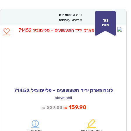
1
דירוגי
מומחים
10
0
דירוגי
גולשים
מצוין
לונה פארק יריד השעשועים – פליימוביל 71452
playmobil
המחיר
המחיר
159.90
227.00
₪
₪
הנוכחי
המקורי
הוא:
היה:
₪227.00.
₪159.90.
כתוב חוות דעת
מידע נוסף