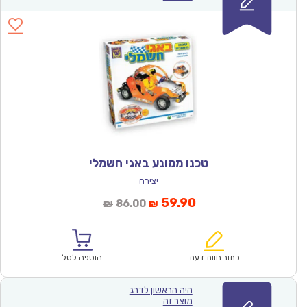
טכנו ממונע באגי חשמלי
יצירה
המחיר
המחיר
59.90
86.00
₪
₪
הנוכחי
המקורי
הוא:
היה:
₪86.00.
₪59.90.
כתוב חוות דעת
הוספה לסל
היה הראשון לדרג
מוצר זה