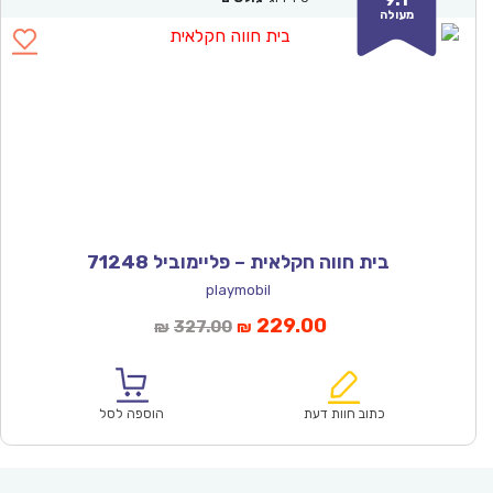
מעולה
בית חווה חקלאית – פליימוביל 71248
playmobil
המחיר
המחיר
229.00
327.00
₪
₪
הנוכחי
המקורי
הוא:
היה:
₪327.00.
₪229.00.
כתוב חוות דעת
הוספה לסל