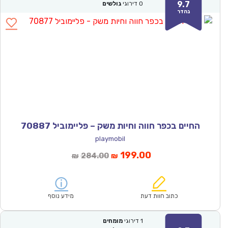
9.7
0
דירוגי
גולשים
נהדר
החיים בכפר חווה וחיות משק – פליימוביל 70887
playmobil
המחיר
המחיר
199.00
284.00
₪
₪
הנוכחי
המקורי
הוא:
היה:
₪284.00.
₪199.00.
כתוב חוות דעת
מידע נוסף
1
דירוגי
מומחים