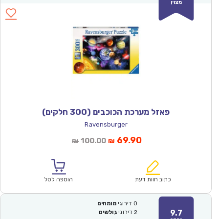
מצוין
פאזל מערכת הכוכבים (300 חלקים)
Ravensburger
המחיר
המחיר
69.90
100.00
₪
₪
הנוכחי
המקורי
הוא:
היה:
₪100.00.
₪69.90.
כתוב חוות דעת
הוספה לסל
0
דירוגי
מומחים
9.7
2
דירוגי
גולשים