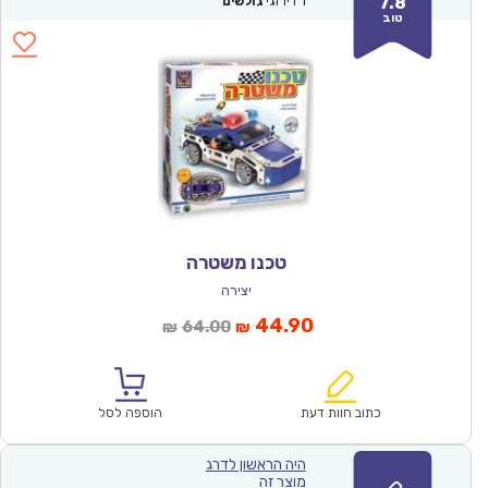
7.8
1
דירוגי
גולשים
טוב
טכנו משטרה
יצירה
המחיר
המחיר
44.90
64.00
₪
₪
הנוכחי
המקורי
הוא:
היה:
₪64.00.
₪44.90.
כתוב חוות דעת
הוספה לסל
היה הראשון לדרג
מוצר זה