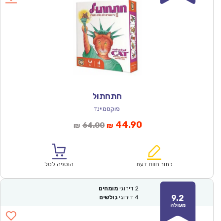
חתחתול
פוקסמיינד
המחיר
המחיר
44.90
64.00
₪
₪
הנוכחי
המקורי
הוא:
היה:
₪64.00.
₪44.90.
כתוב חוות דעת
הוספה לסל
2
דירוגי
מומחים
9.2
4
דירוגי
גולשים
מעולה