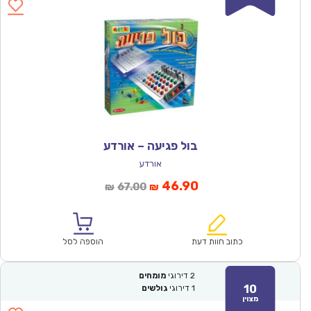
בול פגיעה – אורדע
אורדע
המחיר
המחיר
46.90
67.00
₪
₪
הנוכחי
המקורי
הוא:
היה:
₪67.00.
₪46.90.
כתוב חוות דעת
הוספה לסל
2
דירוגי
מומחים
10
1
דירוגי
גולשים
מצוין