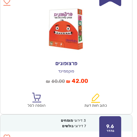
פרצופונים
פוקסמיינד
המחיר
המחיר
42.00
60.00
₪
₪
הנוכחי
המקורי
הוא:
היה:
₪60.00.
₪42.00.
כתוב חוות דעת
הוספה לסל
3
דירוגי
מומחים
9.6
7
דירוגי
גולשים
נהדר