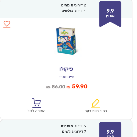
2
דירוגי
מומחים
9.9
4
דירוגי
גולשים
מצוין
פיקולו
חיים שפיר
המחיר
המחיר
59.90
86.00
₪
₪
הנוכחי
המקורי
הוא:
היה:
₪86.00.
₪59.90.
כתוב חוות דעת
הוספה לסל
3
דירוגי
מומחים
9.9
7
דירוגי
גולשים
מצוין