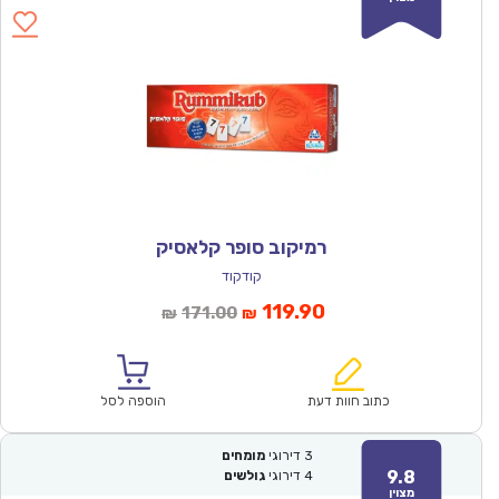
רמיקוב סופר קלאסיק
קודקוד
המחיר
המחיר
119.90
171.00
₪
₪
הנוכחי
המקורי
הוא:
היה:
₪171.00.
₪119.90.
כתוב חוות דעת
הוספה לסל
3
דירוגי
מומחים
9.8
4
דירוגי
גולשים
מצוין