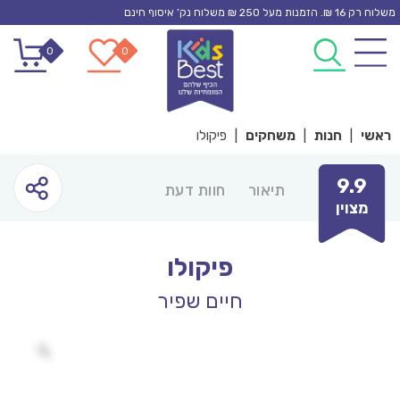
Ski
משלוח רק 16 ₪. הזמנות מעל 250 ₪ משלוח נק’ איסוף חינם
t
0
0
conten
ראשי
|
חנות
|
משחקים
|
פיקולו
9.9
תיאור
חוות דעת
מצוין
פיקולו
חיים שפיר