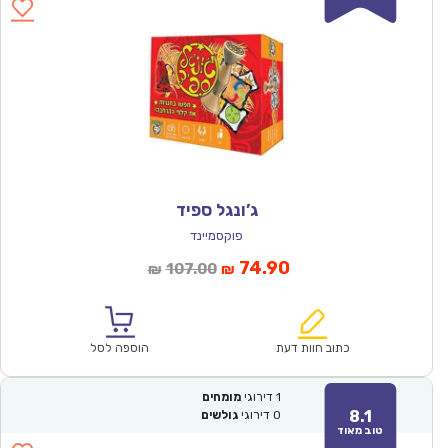
ג’ונגל ספיד
פוקסמיינד
המחיר
המחיר
74.90
107.00
₪
₪
הנוכחי
המקורי
הוא:
היה:
₪107.00.
₪74.90.
כתוב חוות דעת
הוספה לסל
1
דירוגי
מומחים
8.1
0
דירוגי
גולשים
טוב מאוד