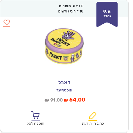
5
דירוגי
מומחים
9.6
18
דירוגי
גולשים
נהדר
דאבל
פוקסמיינד
המחיר
המחיר
64.00
91.00
₪
₪
הנוכחי
המקורי
הוא:
היה:
₪91.00.
₪64.00.
כתוב חוות דעת
הוספה לסל