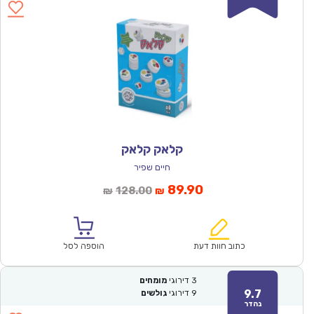
קלאק קלאק
חיים שפיר
המחיר
המחיר
89.90
128.00
₪
₪
הנוכחי
המקורי
הוא:
היה:
₪128.00.
₪89.90.
כתוב חוות דעת
הוספה לסל
3
דירוגי
מומחים
9.7
9
דירוגי
גולשים
נהדר