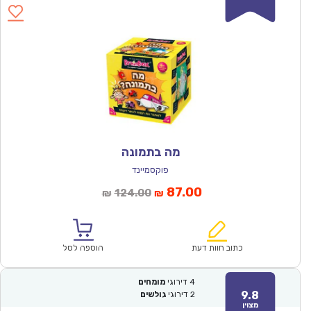
מה בתמונה
פוקסמיינד
המחיר
המחיר
87.00
124.00
₪
₪
הנוכחי
המקורי
הוא:
היה:
₪124.00.
₪87.00.
כתוב חוות דעת
הוספה לסל
4
דירוגי
מומחים
9.8
2
דירוגי
גולשים
מצוין