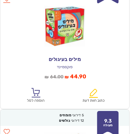
מילים בעיגולים
פוקסמיינד
המחיר
המחיר
44.90
64.00
₪
₪
הנוכחי
המקורי
הוא:
היה:
₪64.00.
₪44.90.
כתוב חוות דעת
הוספה לסל
5
דירוגי
מומחים
9.3
12
דירוגי
גולשים
מעולה