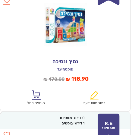
נסיך ונסיכה
פוקסמיינד
המחיר
המחיר
118.90
170.00
₪
₪
הנוכחי
המקורי
הוא:
היה:
₪170.00.
₪118.90.
כתוב חוות דעת
הוספה לסל
0
דירוגי
מומחים
8.6
1
דירוגי
גולשים
טוב מאוד