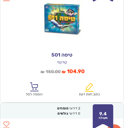
טיסה 501
קודקוד
המחיר
המחיר
104.90
150.00
₪
₪
הנוכחי
המקורי
הוא:
היה:
₪150.00.
₪104.90.
כתוב חוות דעת
הוספה לסל
2
דירוגי
מומחים
9.4
0
דירוגי
גולשים
מעולה