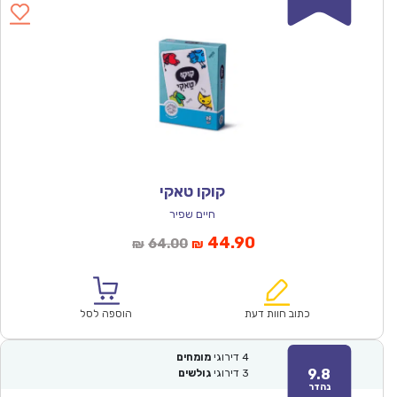
קוקו טאקי
חיים שפיר
המחיר
המחיר
44.90
64.00
₪
₪
הנוכחי
המקורי
הוא:
היה:
₪64.00.
₪44.90.
כתוב חוות דעת
הוספה לסל
4
דירוגי
מומחים
9.8
3
דירוגי
גולשים
נהדר