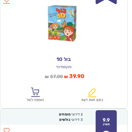
בול 10
פוקסמיינד
המחיר
המחיר
39.90
57.00
₪
₪
הנוכחי
המקורי
הוא:
היה:
₪57.00.
₪39.90.
כתוב חוות דעת
הוספה לסל
2
דירוגי
מומחים
9.9
3
דירוגי
גולשים
מצוין