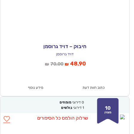
חיבוק – דויד גרוסמן
דויד גרוסמן
המחיר
המחיר
48.90
70.00
₪
₪
הנוכחי
המקורי
הוא:
היה:
₪70.00.
₪48.90.
כתוב חוות דעת
מידע נוסף
0
דירוגי
מומחים
10
1
דירוגי
גולשים
מצוין