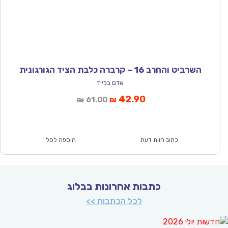
השרביט והחרב 16 – קרברה כלבת הציד הגורגונית
אדם בלייד
המחיר
המחיר
42.90
61.00
₪
₪
הנוכחי
המקורי
הוא:
היה:
₪61.00.
₪42.90.
כתוב חוות דעת
הוספה לסל
כתבות אחרונות בבלוג
לכל הכתבות >>