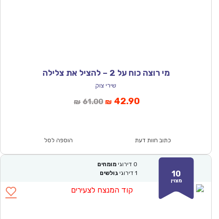
מי רוצה כוח על 2 – להציל את צלילה
שירי צוק
המחיר
המחיר
42.90
61.00
₪
₪
הנוכחי
המקורי
הוא:
היה:
₪61.00.
₪42.90.
כתוב חוות דעת
הוספה לסל
0
דירוגי
מומחים
10
1
דירוגי
גולשים
מצוין