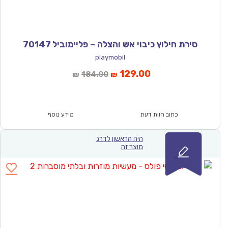
סירת חילוץ כיבוי אש והצלה – פליימוביל 70147
playmobil
המחיר
המחיר
129.00
184.00
₪
₪
הנוכחי
המקורי
הוא:
היה:
₪184.00.
₪129.00.
כתוב חוות דעת
מידע נוסף
היה הראשון לדרג
מוצר זה