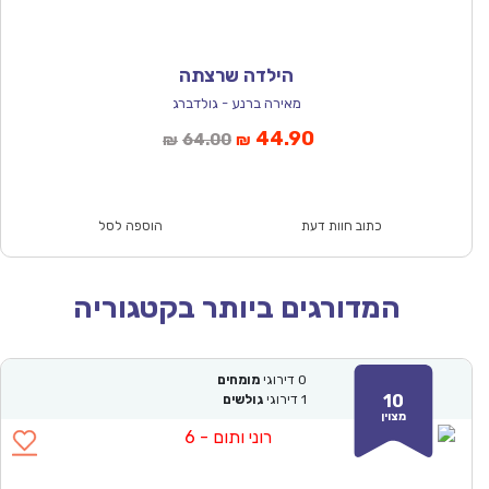
הילדה שרצתה
מאירה ברנע - גולדברג
המחיר
המחיר
44.90
64.00
₪
₪
הנוכחי
המקורי
הוא:
היה:
₪64.00.
₪44.90.
כתוב חוות דעת
הוספה לסל
המדורגים ביותר בקטגוריה
0
דירוגי
מומחים
10
1
דירוגי
גולשים
מצוין