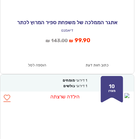
אתגר הממלכה של משפחת ספיר המרוץ לכתר
דיאמנט
המחיר
המחיר
99.90
143.00
₪
₪
הנוכחי
המקורי
הוא:
היה:
₪143.00.
₪99.90.
כתוב חוות דעת
הוספה לסל
1
דירוגי
מומחים
10
1
דירוגי
גולשים
מצוין