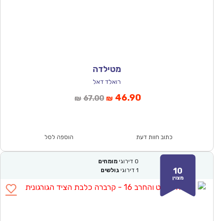
מטילדה
רואלד דאל
המחיר
המחיר
46.90
67.00
₪
₪
הנוכחי
המקורי
הוא:
היה:
₪67.00.
₪46.90.
כתוב חוות דעת
הוספה לסל
0
דירוגי
מומחים
10
1
דירוגי
גולשים
מצוין