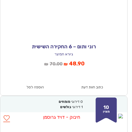
רוני ותום – 6 החקירה השישית
גיורא חמיצר
המחיר
המחיר
48.90
70.00
₪
₪
הנוכחי
המקורי
הוא:
היה:
₪70.00.
₪48.90.
כתוב חוות דעת
הוספה לסל
0
דירוגי
מומחים
10
1
דירוגי
גולשים
מצוין