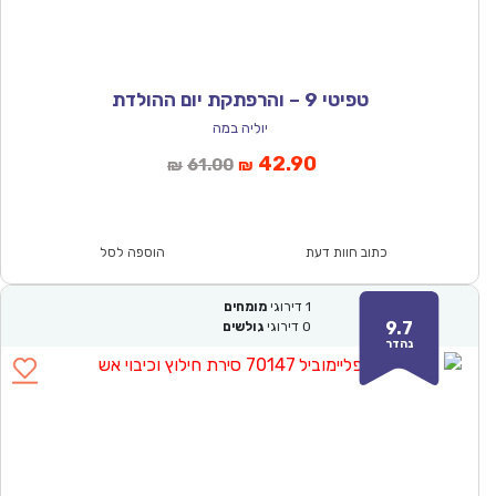
טפיטי 9 – והרפתקת יום ההולדת
יוליה במה
המחיר
המחיר
42.90
61.00
₪
₪
הנוכחי
המקורי
הוא:
היה:
₪61.00.
₪42.90.
כתוב חוות דעת
הוספה לסל
1
דירוגי
מומחים
9.7
0
דירוגי
גולשים
נהדר