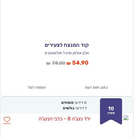
קוד המנצח לצעירים
אלון אולמן ומיכל סולומונוביץ
המחיר
המחיר
54.90
78.00
₪
₪
הנוכחי
המקורי
הוא:
היה:
₪78.00.
₪54.90.
כתוב חוות דעת
הוספה לסל
0
דירוגי
מומחים
10
1
דירוגי
גולשים
מצוין