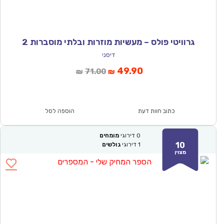
גרוויטי פולס – מעשיות מוזרות ובלתי מוסברות 2
דיסני
המחיר
המחיר
49.90
71.00
₪
₪
הנוכחי
המקורי
הוא:
היה:
₪71.00.
₪49.90.
כתוב חוות דעת
הוספה לסל
0
דירוגי
מומחים
10
1
דירוגי
גולשים
מצוין