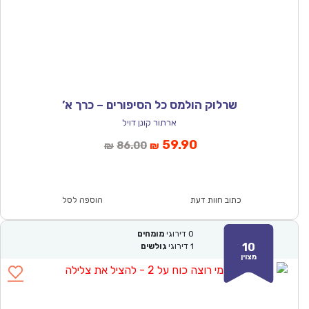
שרלוק הולמס כל הסיפורים – כרך א’
ארתור קונן דויל
המחיר
המחיר
59.90
86.00
₪
₪
הנוכחי
המקורי
הוא:
היה:
₪86.00.
₪59.90.
כתוב חוות דעת
הוספה לסל
0
דירוגי
מומחים
10
1
דירוגי
גולשים
מצוין