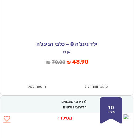
ילד נינג’ה 8 – כלבי הנינג’ה
אן דו
המחיר
המחיר
48.90
70.00
₪
₪
הנוכחי
המקורי
הוא:
היה:
₪70.00.
₪48.90.
כתוב חוות דעת
הוספה לסל
0
דירוגי
מומחים
10
1
דירוגי
גולשים
מצוין