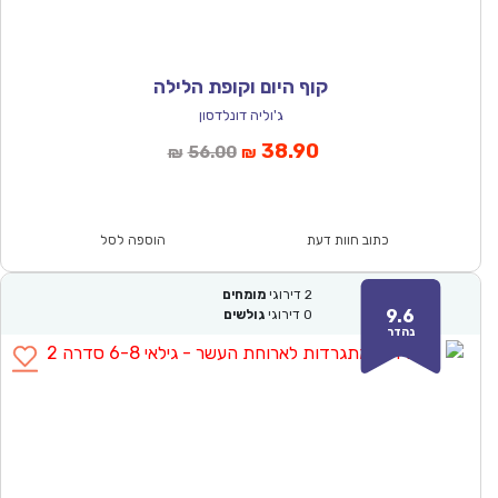
קוף היום וקופת הלילה
ג'וליה דונלדסון
המחיר
המחיר
38.90
56.00
₪
₪
הנוכחי
המקורי
הוא:
היה:
₪56.00.
₪38.90.
כתוב חוות דעת
הוספה לסל
2
דירוגי
מומחים
9.6
0
דירוגי
גולשים
נהדר