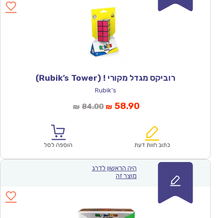
רוביקס מגדל מקורי ! (Rubik’s Tower)
Rubik's
המחיר
המחיר
58.90
84.00
₪
₪
הנוכחי
המקורי
הוא:
היה:
₪84.00.
₪58.90.
כתוב חוות דעת
הוספה לסל
היה הראשון לדרג
מוצר זה