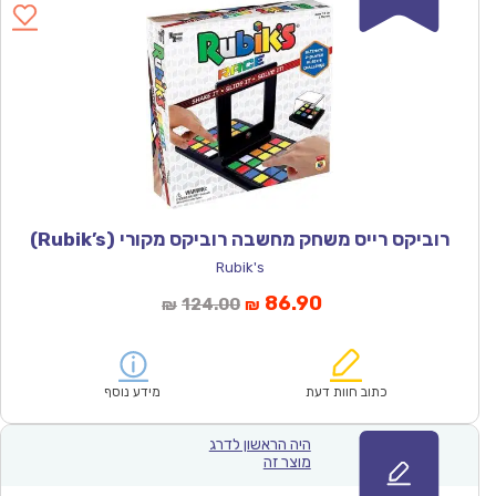
רוביקס רייס משחק מחשבה רוביקס מקורי (Rubik’s)
Rubik's
המחיר
המחיר
86.90
124.00
₪
₪
הנוכחי
המקורי
הוא:
היה:
₪124.00.
₪86.90.
כתוב חוות דעת
מידע נוסף
היה הראשון לדרג
מוצר זה