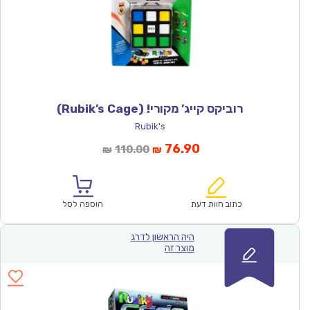
רוביקס קייג’ מקורי! (Rubik’s Cage)
Rubik's
המחיר
המחיר
76.90
110.00
₪
₪
הנוכחי
המקורי
הוא:
היה:
₪110.00.
₪76.90.
כתוב חוות דעת
הוספה לסל
היה הראשון לדרג
מוצר זה