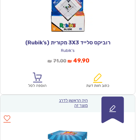
רוביקס סלייד 3X3 מקורית (Rubik’s)
Rubik's
המחיר
המחיר
49.90
71.00
₪
₪
הנוכחי
המקורי
הוא:
היה:
₪71.00.
₪49.90.
כתוב חוות דעת
הוספה לסל
היה הראשון לדרג
מוצר זה