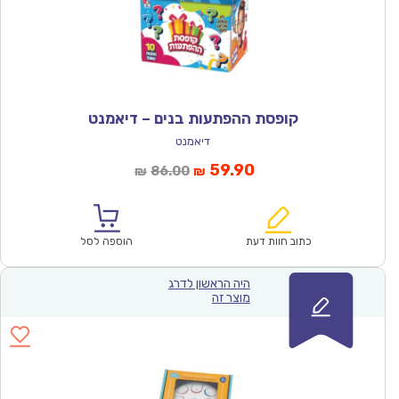
קופסת ההפתעות בנים – דיאמנט
דיאמנט
המחיר
המחיר
59.90
86.00
₪
₪
הנוכחי
המקורי
הוא:
היה:
₪86.00.
₪59.90.
כתוב חוות דעת
הוספה לסל
היה הראשון לדרג
מוצר זה