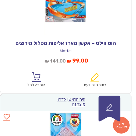
הוט ווילס – אקשן מארז אליפות מסלול מירוצים
Mattel
המחיר
המחיר
99.00
141.00
₪
₪
הנוכחי
המקורי
הוא:
היה:
₪141.00.
₪99.00.
כתוב חוות דעת
הוספה לסל
היה הראשון לדרג
מוצר זה