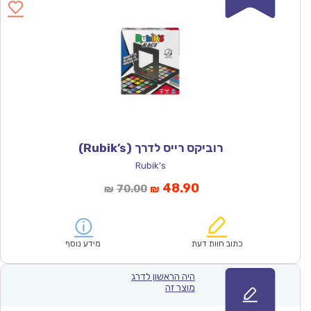
רוביקס רייס לדרך (Rubik’s)
Rubik's
המחיר
המחיר
48.90
70.00
₪
₪
הנוכחי
המקורי
הוא:
היה:
₪70.00.
₪48.90.
כתוב חוות דעת
מידע נוסף
היה הראשון לדרג
מוצר זה