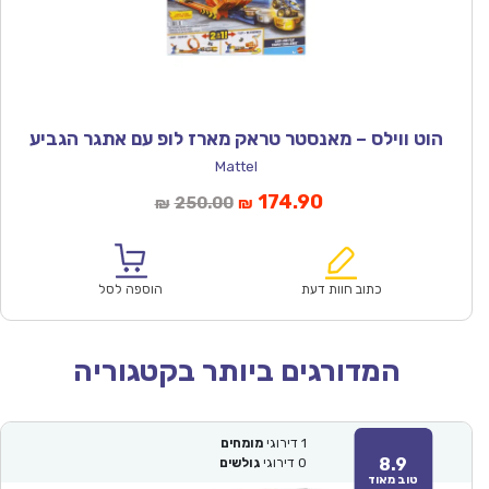
הוט ווילס – מאנסטר טראק מארז לופ עם אתגר הגביע
Mattel
המחיר
המחיר
174.90
250.00
₪
₪
הנוכחי
המקורי
הוא:
היה:
₪250.00.
₪174.90.
כתוב חוות דעת
הוספה לסל
המדורגים ביותר בקטגוריה
1
דירוגי
מומחים
8.9
0
דירוגי
גולשים
טוב מאוד