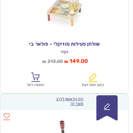
שולחן פעילות מוזיקלי – פולאר בי
viga
המחיר
המחיר
149.00
213.00
₪
₪
הנוכחי
המקורי
הוא:
היה:
₪213.00.
₪149.00.
כתוב חוות דעת
הוספה לסל
היה הראשון לדרג
מוצר זה