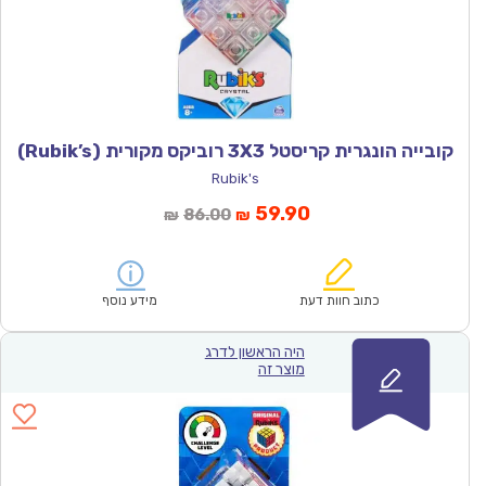
קובייה הונגרית קריסטל 3X3 רוביקס מקורית (Rubik’s)
Rubik's
המחיר
המחיר
59.90
86.00
₪
₪
הנוכחי
המקורי
הוא:
היה:
₪86.00.
₪59.90.
כתוב חוות דעת
מידע נוסף
היה הראשון לדרג
מוצר זה