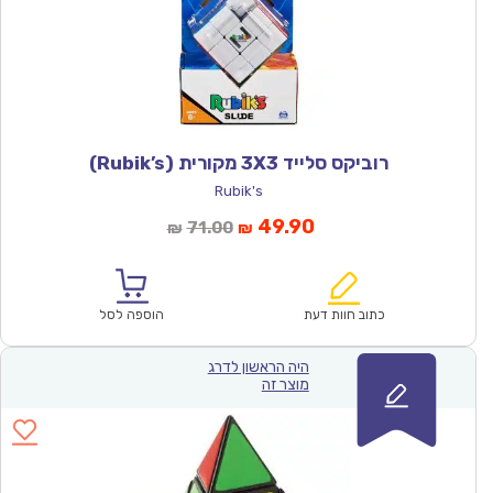
רוביקס סלייד 3X3 מקורית (Rubik’s)
Rubik's
המחיר
המחיר
49.90
71.00
₪
₪
הנוכחי
המקורי
הוא:
היה:
₪71.00.
₪49.90.
כתוב חוות דעת
הוספה לסל
היה הראשון לדרג
מוצר זה