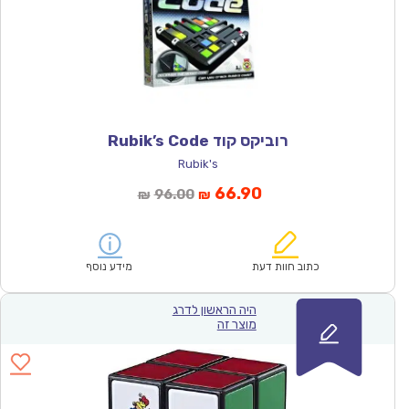
רוביקס קוד Rubik’s Code
Rubik's
המחיר
המחיר
66.90
96.00
₪
₪
הנוכחי
המקורי
הוא:
היה:
₪96.00.
₪66.90.
כתוב חוות דעת
מידע נוסף
היה הראשון לדרג
מוצר זה