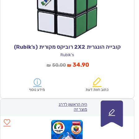
קובייה הונגרית 2X2 רוביקס מקורית (Rubik’s)
Rubik's
המחיר
המחיר
34.90
50.00
₪
₪
הנוכחי
המקורי
הוא:
היה:
₪50.00.
₪34.90.
כתוב חוות דעת
מידע נוסף
היה הראשון לדרג
מוצר זה