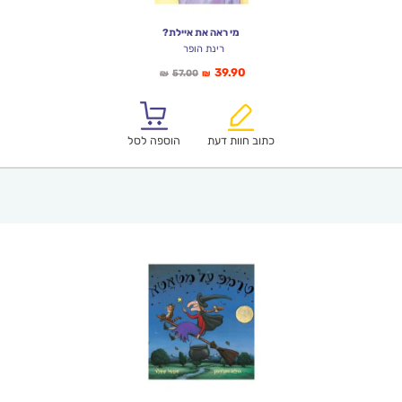
מי ראה את איילת?
רינת הופר
המחיר
המחיר
39.90
57.00
₪
₪
הנוכחי
המקורי
הוא:
היה:
₪57.00.
₪39.90.
כתוב חוות דעת
הוספה לסל