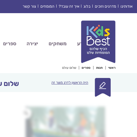
Ski
אודותינו
מדרגים וזוכים
בלוג
איך זה עובד?
המומחים
צור קשר
t
conten
מדע
משחקים
יצירה
ספרים
ראשי
|
חנות
|
ספרים
|
שלום עולם
שלום ע
היה הראשון לדרג מוצר זה