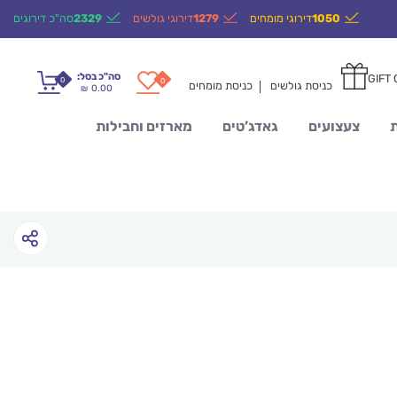
1050
דירוגי מומחים
1279
דירוגי גולשים
2329
סה"כ דירוגים
סה"כ בסל:
GIFT
0
0
כניסת גולשים
כניסת מומחים
0.00
₪
ת
צעצועים
גאדג’טים
מארזים וחבילות