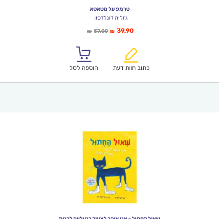
טרמפ על מטאטא
ג'וליה דונלדסון
המחיר
המחיר
39.90
57.00
₪
₪
הנוכחי
המקורי
הוא:
היה:
₪57.00.
₪39.90.
כתוב חוות דעת
הוספה לסל
שאול החתול – אני אוהב לצעוד בנעליים לבנות