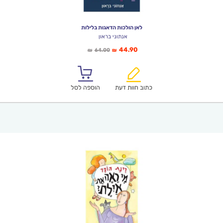
לאן הולכות הדאגות בלילות
אנתוני בראון
המחיר
המחיר
44.90
64.00
₪
₪
הנוכחי
המקורי
הוא:
היה:
₪64.00.
₪44.90.
כתוב חוות דעת
הוספה לסל