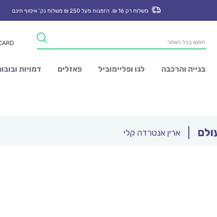
משלוח רק 16 ₪. הזמנות מעל 250 ₪ משלוח נק’ איסוף חינם
Products
 CARD
search
בנייה והרכבה
לגו ופליימוביל
פאזלים
דמויות ובובו
ולם
|
ארין אנטרדה קלי