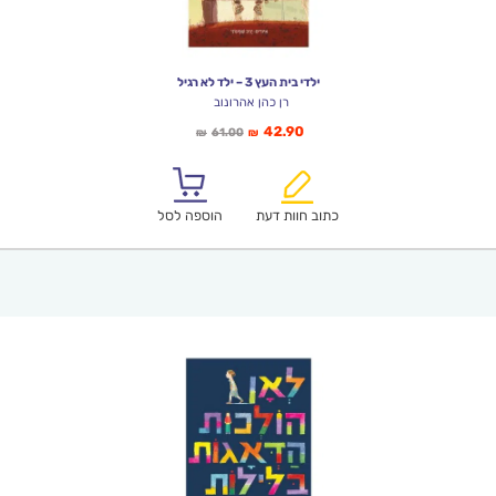
ילדי בית העץ 3 – ילד לא רגיל
רן כהן אהרונוב
המחיר
המחיר
42.90
61.00
₪
₪
הנוכחי
המקורי
הוא:
היה:
₪61.00.
₪42.90.
כתוב חוות דעת
הוספה לסל