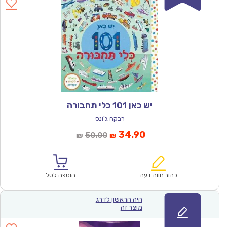
יש כאן 101 כלי תחבורה
רבקה ג'ונס
המחיר
המחיר
34.90
50.00
₪
₪
הנוכחי
המקורי
הוא:
היה:
₪50.00.
₪34.90.
כתוב חוות דעת
הוספה לסל
היה הראשון לדרג
מוצר זה