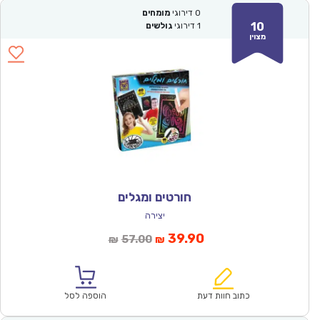
0
דירוגי
מומחים
10
1
דירוגי
גולשים
מצוין
חורטים ומגלים
יצירה
המחיר
המחיר
39.90
57.00
₪
₪
הנוכחי
המקורי
הוא:
היה:
₪57.00.
₪39.90.
כתוב חוות דעת
הוספה לסל