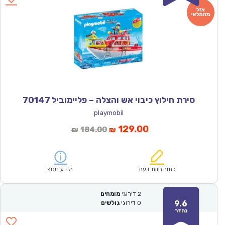
סירת חילוץ כיבוי אש והצלה – פליימוביל 70147
playmobil
המחיר
המחיר
129.00
184.00
₪
₪
הנוכחי
המקורי
הוא:
היה:
₪184.00.
₪129.00.
כתוב חוות דעת
מידע נוסף
2
דירוגי
מומחים
9.6
0
דירוגי
גולשים
נהדר