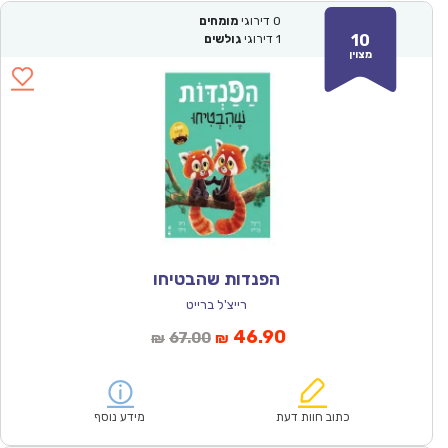
0
דירוגי
מומחים
10
1
דירוגי
גולשים
מצוין
הפנדות שהבטיחו
רייצ'ל ברייט
המחיר
המחיר
46.90
67.00
₪
₪
הנוכחי
המקורי
הוא:
היה:
₪67.00.
₪46.90.
כתוב חוות דעת
מידע נוסף