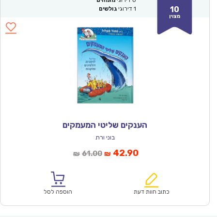
0
דירוגי
מומחים
10
1
דירוגי
גולשים
מצוין
הענקים שליטי המעמקים
בוני ורת
המחיר
המחיר
42.90
61.00
₪
₪
הנוכחי
המקורי
הוא:
היה:
₪61.00.
₪42.90.
כתוב חוות דעת
הוספה לסל