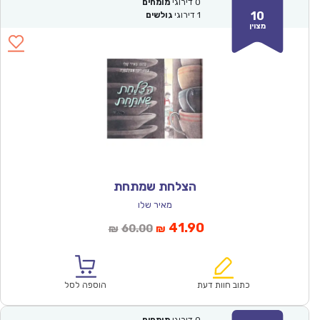
0
דירוגי
מומחים
10
1
דירוגי
גולשים
מצוין
הצלחת שמתחת
מאיר שלו
המחיר
המחיר
41.90
60.00
₪
₪
הנוכחי
המקורי
הוא:
היה:
₪60.00.
₪41.90.
כתוב חוות דעת
הוספה לסל