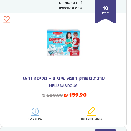
1
דירוגי
מומחים
10
0
דירוגי
גולשים
מצוין
ערכת משחק רופא שיניים – מליסה ודאג
MELISSA&DOUG
המחיר
המחיר
159.90
228.00
₪
₪
הנוכחי
המקורי
הוא:
היה:
₪228.00.
₪159.90.
כתוב חוות דעת
מידע נוסף