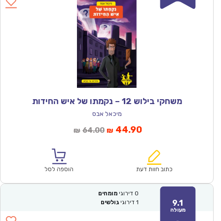
משחקי בילוש 12 – נקמתו של איש החידות
מיכאל אבס
המחיר
המחיר
44.90
64.00
₪
₪
הנוכחי
המקורי
הוא:
היה:
₪64.00.
₪44.90.
כתוב חוות דעת
הוספה לסל
0
דירוגי
מומחים
9.1
1
דירוגי
גולשים
מעולה