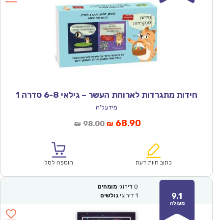
חידות מתגרדות לארוחת העשר – גילאי 6-8 סדרה 1
מידעל'ה
המחיר
המחיר
68.90
98.00
₪
₪
הנוכחי
המקורי
הוא:
היה:
₪98.00.
₪68.90.
כתוב חוות דעת
הוספה לסל
0
דירוגי
מומחים
9.1
1
דירוגי
גולשים
מעולה