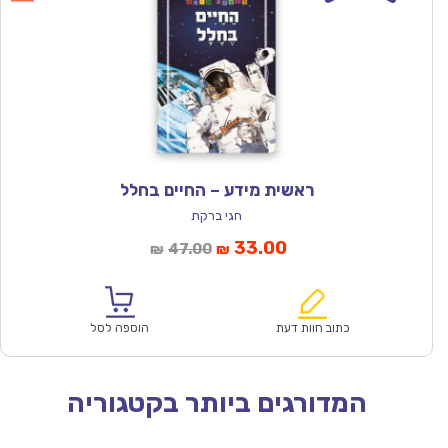
ראשית מידע – החיים בחלל
חגי ברקת
המחיר
המחיר
33.00
47.00
₪
₪
הנוכחי
המקורי
הוא:
היה:
₪47.00.
₪33.00.
כתוב חוות דעת
הוספה לסל
המדורגים ביותר בקטגוריה