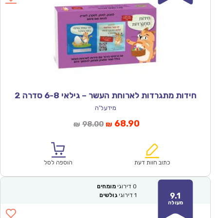
חידות מתגרדות לארוחת העשר – גילאי 6-8 סדרה 2
מידעל'ה
המחיר
המחיר
68.90
98.00
₪
₪
הנוכחי
המקורי
הוא:
היה:
₪98.00.
₪68.90.
כתוב חוות דעת
הוספה לסל
0
דירוגי
מומחים
9.1
1
דירוגי
גולשים
מעולה