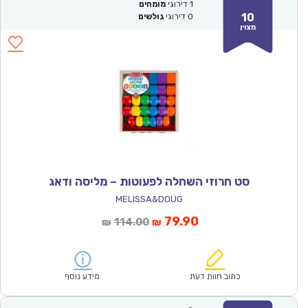
1
דירוגי
מומחים
10
0
דירוגי
גולשים
מצוין
סט חרוזי השחלה לפעוטות – מליסה ודאג
MELISSA&DOUG
המחיר
המחיר
79.90
114.00
₪
₪
הנוכחי
המקורי
הוא:
היה:
₪114.00.
₪79.90.
כתוב חוות דעת
מידע נוסף