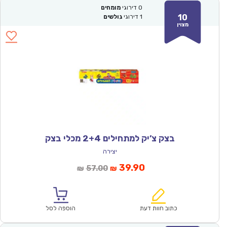
0
דירוגי
מומחים
10
1
דירוגי
גולשים
מצוין
בצק צ’יק למתחילים 2+4 מכלי בצק
יצירה
המחיר
המחיר
39.90
57.00
₪
₪
הנוכחי
המקורי
הוא:
היה:
₪57.00.
₪39.90.
כתוב חוות דעת
הוספה לסל