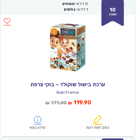
0
דירוגי
מומחים
10
1
דירוגי
גולשים
מצוין
ערכת בישול שוקולד – בוקי צרפת
Buki France
המחיר
המחיר
119.90
171.00
₪
₪
הנוכחי
המקורי
הוא:
היה:
₪171.00.
₪119.90.
כתוב חוות דעת
מידע נוסף