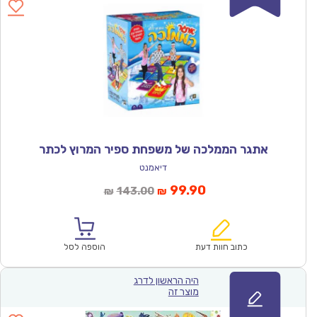
אתגר הממלכה של משפחת ספיר המרוץ לכתר
דיאמנט
המחיר
המחיר
99.90
143.00
₪
₪
הנוכחי
המקורי
הוא:
היה:
₪143.00.
₪99.90.
כתוב חוות דעת
הוספה לסל
היה הראשון לדרג
מוצר זה