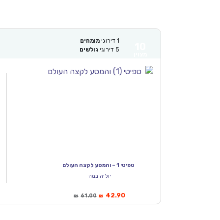
1
דירוגי
מומחים
10
5
דירוגי
גולשים
מצוין
טפיטי 1 – והמסע לקצה העולם
יוליה במה
42.90
61.00
₪
₪