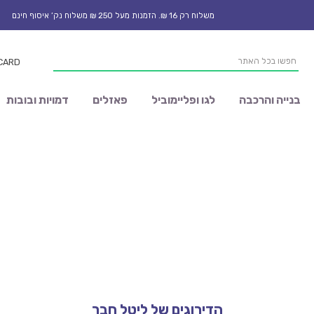
משלוח רק 16 ₪. הזמנות מעל 250 ₪ משלוח נק’ איסוף חינם
 CARD
בנייה והרכבה
לגו ופליימוביל
פאזלים
דמויות ובובות
הדירוגים של ליטל חבר