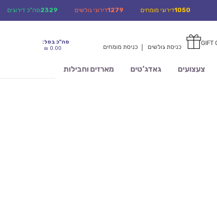
1050
דירוגי מומחים
1279
דירוגי גולשים
2329
סה"כ דירוגים
סה"כ בסל:
GIFT
0
0
כניסת גולשים
כניסת מומחים
0.00
₪
צעצועים
גאדג’טים
מארזים וחבילות