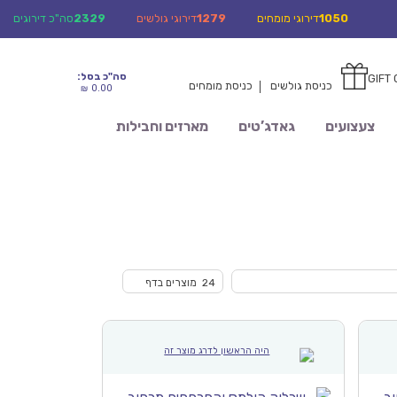
1050
דירוגי מומחים
1279
דירוגי גולשים
2329
סה"כ דירוגים
סה"כ בסל:
GIFT
0
0
כניסת גולשים
כניסת מומחים
0.00
₪
צעצועים
גאדג’טים
מארזים וחבילות
24 מוצרים בדף
היה הראשון לדרג מוצר זה