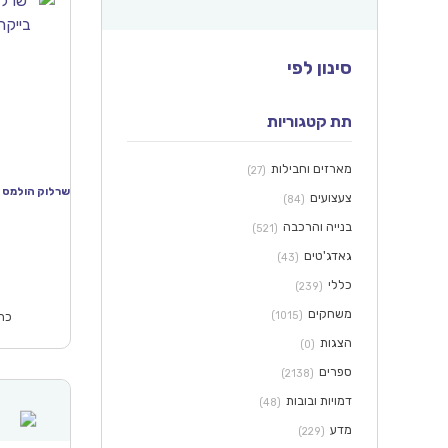
סינון לפי
תת קטגוריות
מארזים וחבילות
(27)
צעצועים
(84)
בנייה והרכבה
(521)
המחי
גאדג'טים
הנוכח
(43)
הוא
כללי
(239)
₪59.90.
משחקים
(1015)
כתו
הצגות
(0)
ספרים
(2138)
דמויות ובובות
(48)
מדע
(229)