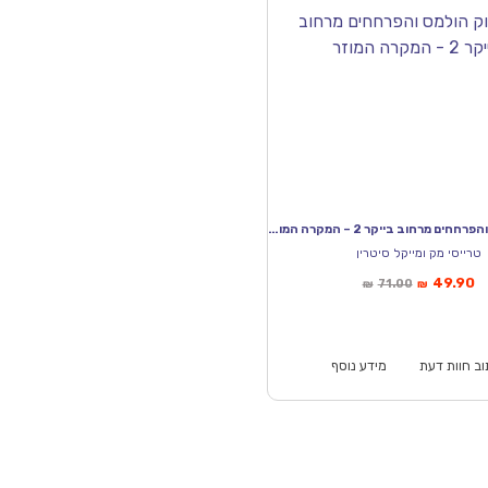
שרלוק הולמס והפרחחים מרחוב בייקר 2 – המקרה המוזר
טרייסי מק ומייקל סיטרין
ר
המחיר
49.90
71.00
₪
₪
חי
המקורי
א:
היה:
₪71.00.
ב חוות דעת
מידע נוסף