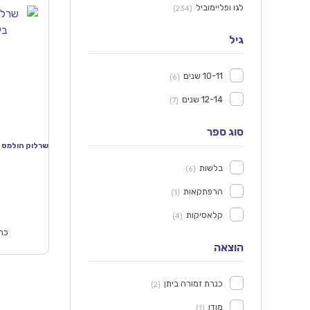
לגו ופליימוביל
(234)
גיל
10-11 שנים
6
12-14 שנים
7
סוג ספר
בלשות
6
המחי
הנוכ
הרפתקאות
1
הו
קלאסיקות
₪49.90.
4
כתו
הוצאה
כנרת זמורה ביתן
2
מודן
1