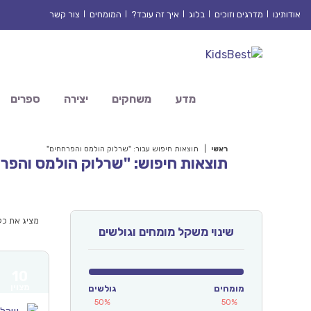
Ski
אודותינו
מדרגים וזוכים
בלוג
איך זה עובד?
המומחים
צור קשר
t
conten
מדע
משחקים
יצירה
ספרים
ראשי
|
תוצאות חיפוש עבור: "שרלוק הולמס והפרחחים"
תוצאות חיפוש: "שרלוק הולמס והפר
מציג את כל 4 התוצא
שינוי משקל מומחים וגולשים
10
מצוין
מומחים
גולשים
50%
50%