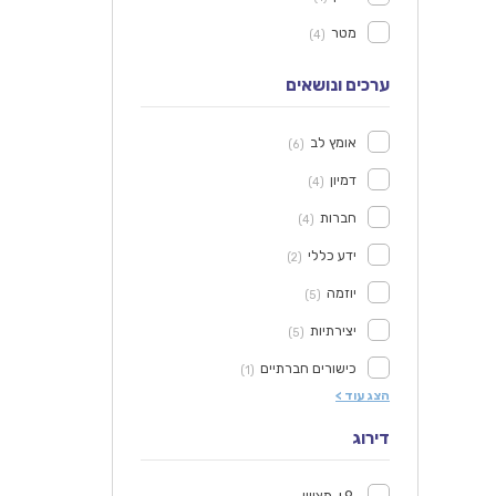
מטר
4
ערכים ונושאים
אומץ לב
6
דמיון
4
חברות
4
ידע כללי
2
יוזמה
5
יצירתיות
5
כישורים חברתיים
1
הצג עוד >
דירוג
9+ מצויין