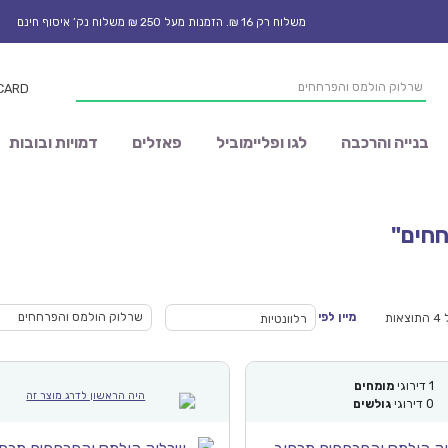
משלוח רק 16 ₪. הזמנות מעל 250 ₪ משלוח נק’ איסוף חינם
Products
 CARD
search
בנייה והרכבה
לגו ופליימוביל
פאזלים
דמויות ובובות
חחים"
מיין לפי
ות
רלוונטיות
1
דירוגי
מומחים
היה הראשון לדרג מוצר זה
0
דירוגי
גולשים