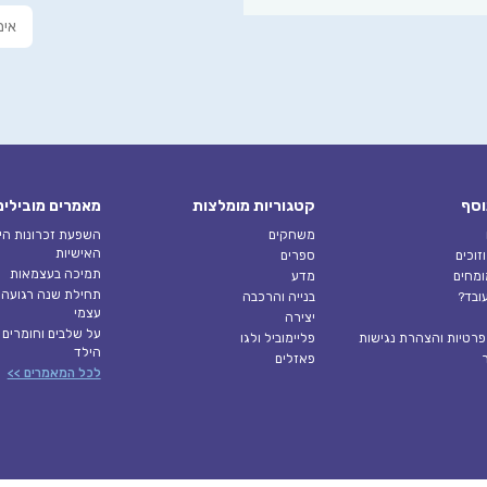
וסף
קטגוריות מומלצות
מאמרים מובילים
משחקים
השפעת זכרונות היל
האישיות
זוכים
ספרים
תמיכה בעצמאות
ומחים
מדע
תחילת שנה רגועה ב
ובד?
בנייה והרכבה
עצמי
יצירה
על שלבים וחומרים 
 פרטיות והצהרת נגישות
פליימוביל ולגו
הילד
פאזלים
לכל המאמרים >>