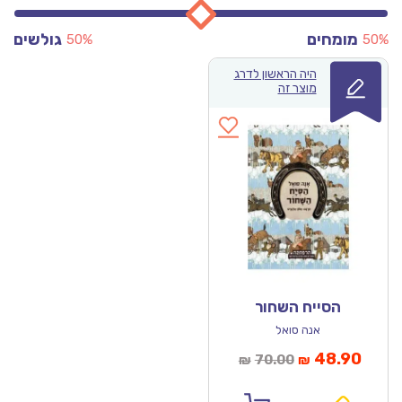
מומחים
גולשים
50%
50%
היה הראשון לדרג
מוצר זה
הסייח השחור
אנה סואל
מחיר
המחיר
48.90
70.00
₪
₪
נוכחי
המקורי