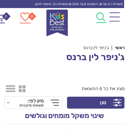
S
משלוח רק 16 ₪. הזמנות מעל 250 ₪ משלוח נק’ איסוף חינם
0
0
cont
אשי
|
ג'ניפר לין ברנס
'ניפר לין ברנס
ציג את כל 6 התוצאות
מיון לפי:
סנן
תוצאות מיטביות
שינוי משקל מומחים וגולשים