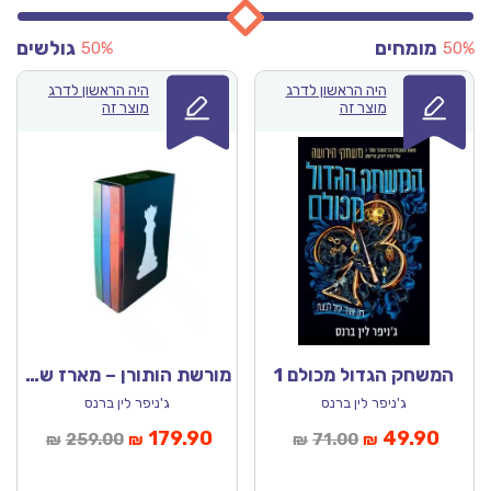
מומחים
גולשים
50%
50
היה הראשון לדרג
היה הראשון לדרג
מוצר זה
מוצר זה
המשחק הגדול מכולם 1
מורשת הותורן – מארז שלושת הספרים
ג'ניפר לין ברנס
ג'ניפר לין ברנס
חיר
המחיר
המחיר
המחיר
179.90
49.90
259.00
71.00
₪
₪
₪
₪
כחי
המקורי
הנוכחי
המקורי