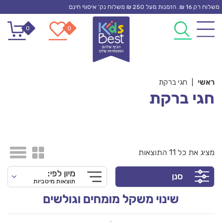
Ski
משלוח רק 16 ₪. הזמנות מעל 250 ₪ משלוח נק’ איסוף חינם
t
0
0
conten
ראשי
|
חגי ברקת
חגי ברקת
מציג את כל 11 התוצאות
מיון לפי:
סנן
תוצאות מיטביות
שינוי משקל מומחים וגולשים