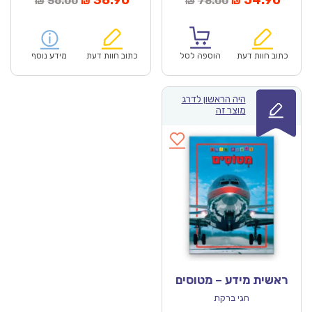
38.90
54.90
56.00
78.00
₪
₪
₪
₪
נוכחי
המקורי
הנוכחי
המקורי
הוא:
היה:
הוא:
היה:
₪56.00.
₪38.90.
₪78.00.
כתוב חוות דעת
הוספה לסל
כתוב חוות דעת
מידע נוסף
היה הראשון לדרג
מוצר זה
ראשית מידע – מטוסים
חגי ברקת