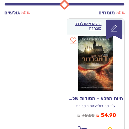
מומחים
גולשים
50%
50%
היה הראשון לדרג
מוצר זה
חיות הפלא – הסודות של דמלבדור, התסריט השלם
ג'יי. קיי. רולינגסטיב קלובס
מחיר
המחיר
54.90
78.00
₪
₪
נוכחי
המקורי