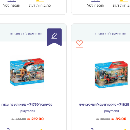
ב חוות דעת
הוספה לסל
כתוב חוות דעת
הוספה לסל
היה הראשון לדרג מוצר זה
היה הראשון לדרג מוצר זה
 אש
פליימוביל 71750 – משאית עפר ועגורן
playmobil
playmobil
ר
המחיר
המחיר
המחיר
219.00
89.00
313.00
127.00
₪
₪
₪
₪
חי
המקורי
הנוכחי
המקורי
א:
היה:
הוא:
היה: