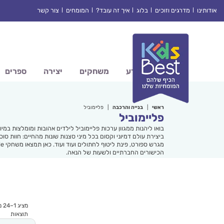
Ski
אודותינו
מדרגים וזוכים
בלוג
איך זה עובד?
המומחים
צור קשר
t
conten
מדע
משחקים
יצירה
ספרים
ראשי
|
בנייה והרכבה
|
פליימוביל
פליימוביל
בואו ליהנות ממגוון ערכות פליימוביל לילדים אהובות ומומלצות במ
ביצירת עולם דמיוני וקסום בכל מיני סצנות שונות מהחיים: חוות סוס
הכישורים החברתיים ולשעות של הנאה.
תוצאות