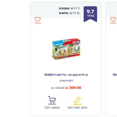
1
דירוגי
מומחים
9.7
0
דירוגי
גולשים
נהדר
גן ילדים מעון יום – פליימוביל 70280
playmobil
המחיר
המחיר
309.00
441.00
₪
₪
הנוכחי
המקורי
הוא:
היה:
₪441.00.
₪309.00.
כתוב חוות דעת
הוספה לסל