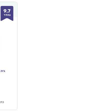
9.7
נהדר
בית ח
המחי
הנוכח
הוא
₪359.00.
כתו