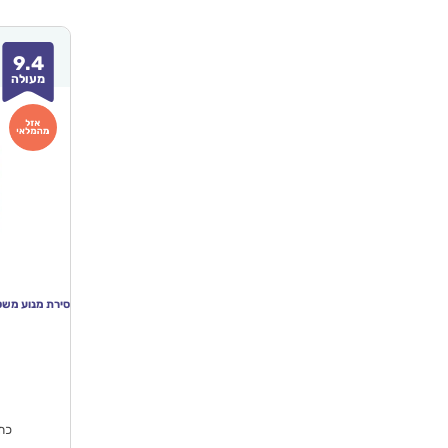
9.4
מעולה
המחי
הנוכח
הוא
₪145.00.
כתו