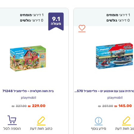
1
דירוגי
מומחים
1
דירוגי
מומחים
9.1
0
דירוגי
גולשים
0
דירוגי
גולשים
מעולה
סירת מנוע משטרתית וגנב עם אופנוע ים – פליימוביל 71570
בית חווה חקלאית – פליימוביל 71248
playmobil
playmobil
ר
המחיר
המחיר
המחיר
229.00
145.00
327.00
207.00
₪
₪
₪
₪
י
המקורי
הנוכחי
המקורי
:
היה:
הוא:
היה:
₪327.00.
₪229.00.
₪207.00.
ב חוות דעת
מידע נוסף
כתוב חוות דעת
הוספה לסל