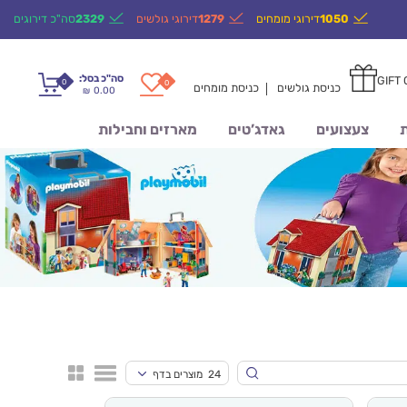
1050
דירוגי מומחים
1279
דירוגי גולשים
2329
סה"כ דירוגים
סה"כ בסל:
GIFT
0
0
כניסת גולשים
כניסת מומחים
0.00
₪
ת
צעצועים
גאדג’טים
מארזים וחבילות
24 מוצרים בדף