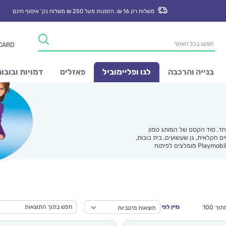
משלוח רק 16 ₪. הזמנות מעל 250 ₪ משלוח נק’ איסוף חינם
Products
 CARD
search
בנייה והרכבה
לגו ופליימוביל
פאזלים
דמויות ובובו
יוחד. סוד הקסם של המותג טמון
ים חקלאית, גן שעשועים, בית בובות,
מגרש ספורט, פינת ליטוף לחתולים ועוד ועוד. כאן תמצאו משחקי Playmobile מומלצים לפיתוח
מיין לפי
מציג 1–24 מתוך 100
תוצאות מיטביות