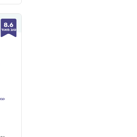
8.6
טוב מאוד
כבאי
המחי
הנוכ
הו
₪94.90.