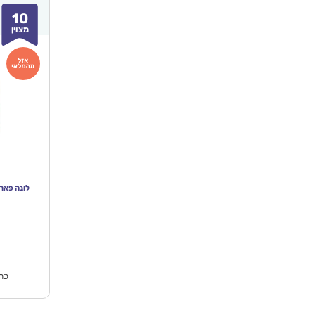
10
מצוין
לונה פארק 
המחי
הנוכח
הוא
₪159.90.
כתו