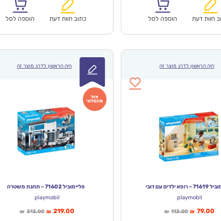
₪313.00.
₪219.00.
₪127.00.
ב חוות דעת
הוספה לסל
כתוב חוות דעת
הוספה לסל
היה הראשון לדרג מוצר זה
היה הראשון לדרג מוצר זה
 רופא ילדים עם דובי
פליימוביל 71602 – תחנת משטרה
playmobil
playmobil
ר
המחיר
המחיר
המחיר
219.00
79.00
313.00
113.00
₪
₪
₪
₪
חי
המקורי
הנוכחי
המקורי