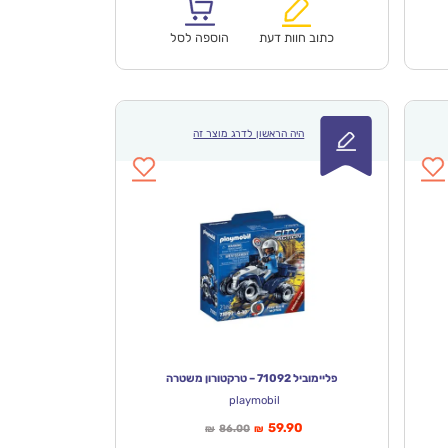
₪141.00.
₪99.00.
כתוב חוות דעת
הוספה לסל
היה הראשון לדרג מוצר זה
פליימוביל 71092 – טרקטורון משטרה
playmobil
המחיר
המחיר
59.90
86.00
₪
₪
הנוכחי
המקורי