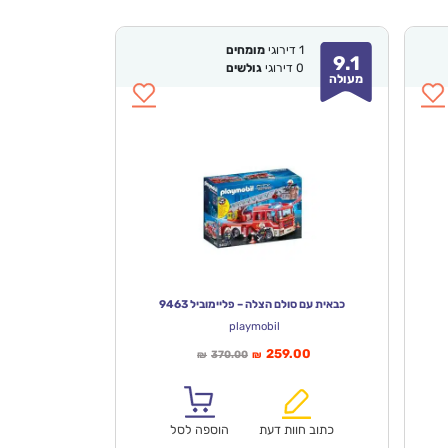
1
דירוגי
מומחים
9.1
0
דירוגי
גולשים
מעולה
כבאית עם סולם הצלה – פליימוביל 9463
playmobil
המחיר
המחיר
259.00
370.00
₪
₪
הנוכחי
המקורי
הוא:
היה:
₪370.00.
₪259.00.
כתוב חוות דעת
הוספה לסל