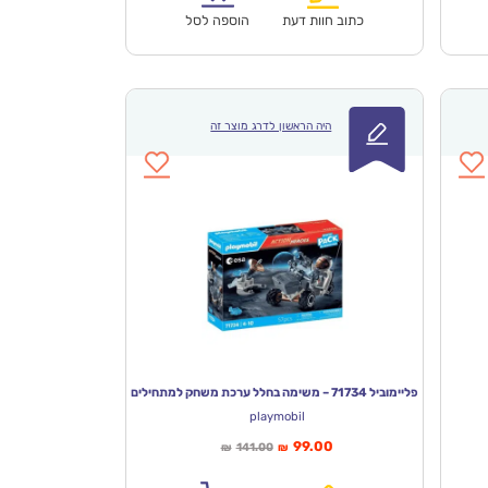
כתוב חוות דעת
הוספה לסל
היה הראשון לדרג מוצר זה
פליימוביל 71734 – משימה בחלל ערכת משחק למתחילים
playmobil
המחיר
המחיר
99.00
141.00
₪
₪
הנוכחי
המקורי
הוא:
היה: